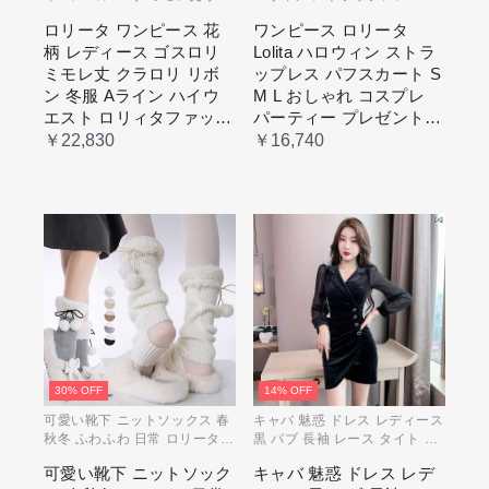
ロリ リボン 冬服 Aライン ハイ
スカート S M L おしゃれ コス
ロリータ ワンピース 花
ワンピース ロリータ
ウエスト ロリィタファッショ
プレ パーティー プレゼント レ
柄 レディース ゴスロリ
Lolita ハロウィン ストラ
ン レトロ風 クラシカル 上品
ディース コスチューム プリン
かわいい 日常着 通勤 お出かけ
セス ロマンティック ブル ドレ
ミモレ丈 クラロリ リボ
ップレス パフスカート S
仮 通学
ス
ン 冬服 Aライン ハイウ
M L おしゃれ コスプレ
エスト ロリィタファッシ
パーティー プレゼント
ョン レトロ風 クラシカ
レディース コスチューム
￥22,830
￥16,740
ル 上品 かわいい 日常着
プリンセス ロマンティッ
通勤 お出かけ 仮 通学
ク ブル ドレス
30% OFF
14% OFF
可愛い靴下 ニットソックス 春
キャバ 魅惑 ドレス レディース
秋冬 ふわふわ 日常 ロリータ
黒 パブ 長袖 レース タイト ス
ガーリー ガール イベント コス
カート エレガント プリーツ 韓
可愛い靴下 ニットソック
キャバ 魅惑 ドレス レデ
プレ 原宿系 ブラック グレー
国 セクシー