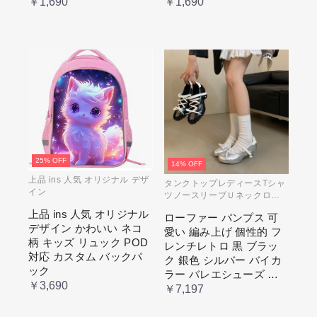
ル 水色 いたばっく 痛バ
バッグ 透明 ポケット ク
￥1,690
￥1,690
ック 缶バッチ ぬいぐる
リア 大きめ レディース
み 小さめ 安い オタ活 推
メンズ 推し色 黒 白 赤 緑
し活 ヲタ活 推しカラー
推し色 肩掛け レディー
ス
25% OFF
14% OFF
上品 ins 人気 オリジナル デザ
タンクトップレディースTシャ
イン
ツノースリーブＵネックロゴ
プリント
上品 ins 人気 オリジナル
ローファー パンプス 可
デザイン かわいい ネコ
愛い 編み上げ 個性的 フ
柄 キッズ リュック POD
レンチレトロ 黒 ブラッ
対応 カスタム バックパ
ク 銀色 シルバー バイカ
ック
ラー バレエシューズ 変
￥3,690
形ヒール 3.5cm ガーリー
￥7,197
ラブリー お嬢様 姫系 ロ
リータ 高 量産系