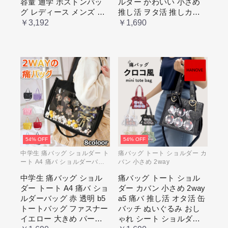
容量 通学 ボストンバッ
ルダー かわいい 小さめ
グ レディース メンズ 男
推し活 ヲタ活 推しカラ
女兼用 学生 スクール 透
ー 推し色 肩掛け レディ
￥3,192
￥1,690
明窓 JK jk ジム イベント
ース
54% OFF
54% OFF
中学生 痛バッグ ショルダー ト
痛バッグ トート ショルダー カ
ート A4 痛バ ショルダーバッ
バン 小さめ 2way
グ 赤 透明
中学生 痛バッグ ショル
痛バッグ トート ショル
ダー トート A4 痛バ ショ
ダー カバン 小さめ 2way
ルダーバッグ 赤 透明 b5
a5 痛バ 推し活 オタ活 缶
トートバッグ ファスナー
バッチ ぬいぐるみ おし
イエロー 大きめ パープ
ゃれ シート ショルダー