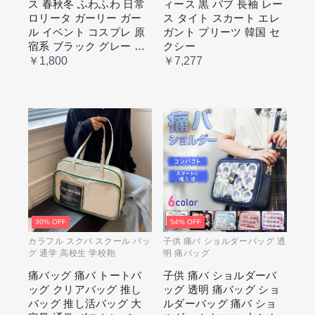
ス 春秋冬 ふわふわ 日常
ィース 黒 パブ 長袖 レー
ベージュ cm067t2t2x1 ホワイ
ト
ロリータ ガーリー ガー
ス タイト スカート エレ
ル イベント コスプレ 原
ガント プリーツ 韓国 セ
宿系 ブラック グレー ベ
クシー
ージュ cm067t2t2x1 ホワ
￥1,800
￥7,277
イト
30% OFF
54% OFF
カラフル スクバ スクール バッ
子供 痛バ ショルダーバッグ 透
グ 通学 高校生 学校鞄
明 痛バッグ
痛バッグ 痛バ トートバ
子供 痛バ ショルダーバ
ッグ クリアバッグ 推し
ッグ 透明 痛バッグ ショ
バッグ 推し活バッグ 大
ルダーバッグ 痛バ ショ