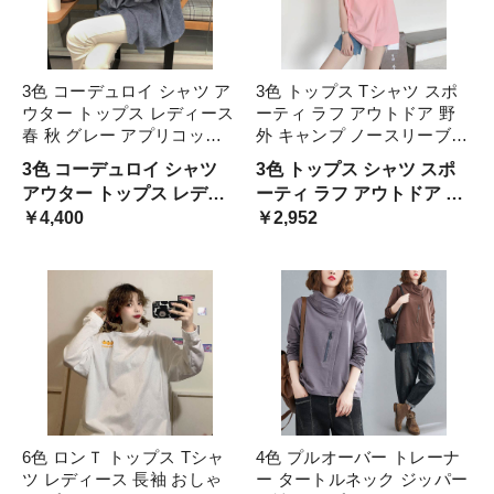
3色 コーデュロイ シャツ ア
3色 トップス Tシャツ スポ
ウター トップス レディース
ーティ ラフ アウトドア 野
春 秋 グレー アプリコット
外 キャンプ ノースリーブ
ブルー 灰 白 長袖 襟付き シ
ロゴ カッコイイ カジュアル
3色 コーデュロイ シャツ
3色 トップス シャツ スポ
ンプル かわいい カジュアル
クール 着回し ゆったりめ
アウター トップス レディ
ーティ ラフ アウトドア 野
大人可愛い 大人女子 レトロ
スタイリッシュ モテる 着痩
ース 春 秋 グレー アプリコ
￥4,400
外 キャンプ ノースリーブ
￥2,952
こなれ感 おしゃれ
せ M L XL レディース
ット ブルー 灰 白 長袖 襟付
ロゴ
き シンプル かわいい カジ
ュアル 大人可愛い 大人女
子 レトロ こなれ感 おしゃ
れ
6色 ロンＴ トップス Tシャ
4色 プルオーバー トレーナ
ツ レディース 長袖 おしゃ
ー タートルネック ジッパー