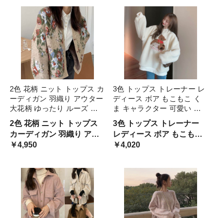
レー 青 ブルー アニマル レ
柄 レトロ 白 カジュアル 可
オパード柄 カジュアル
愛い オーバーサイズ 大き
2色 花柄 ニット トップス カ
3色 トップス トレーナー レ
ーディガン 羽織り アウター
ディース ボア もこもこ く
大花柄 ゆったり ルーズ レ
ま キャラクター 可愛い 秋
トロ 着回し シック カジュ
冬 アプリコット ピンク ブ
2色 花柄 ニット トップス
3色 トップス トレーナー
アル モテる 着痩せ レディ
ルー 青 長袖 厚手 ラウンド
カーディガン 羽織り アウ
レディース ボア もこもこ
ース ワンサイズ フリーサイ
ネック 刺繍 カジュアル キ
ター 大花柄 ゆったり ルー
￥4,950
くま キャラクター 可愛い
￥4,020
ズ 春 冬 サマー オ 秋
ュート か クマ
ズ レトロ 着回し シック カ
秋 冬 アプリコット ピンク
ジュアル モテる 着痩せ レ
ブルー 青 長袖 厚手 ラウン
ディース ワンサイズ フリ
ドネック 刺繍 クマ
ーサイズ 春 冬 サマー オ 秋