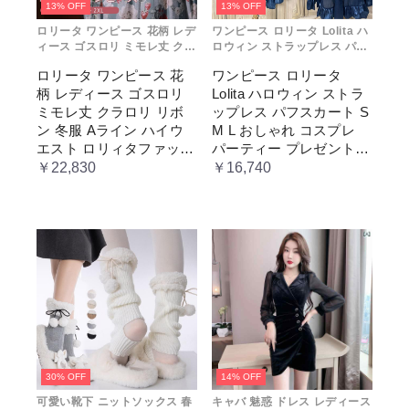
13% OFF
13% OFF
ロリータ ワンピース 花柄 レデ
ワンピース ロリータ Lolita ハ
ィース ゴスロリ ミモレ丈 クラ
ロウィン ストラップレス パフ
ロリ リボン 冬服 Aライン ハイ
スカート S M L おしゃれ コス
ロリータ ワンピース 花
ワンピース ロリータ
ウエスト ロリィタファッショ
プレ パーティー プレゼント レ
柄 レディース ゴスロリ
Lolita ハロウィン ストラ
ン レトロ風 クラシカル 上品
ディース コスチューム プリン
かわいい 日常着 通勤 お出かけ
セス ロマンティック ブル ドレ
ミモレ丈 クラロリ リボ
ップレス パフスカート S
仮 通学
ス
ン 冬服 Aライン ハイウ
M L おしゃれ コスプレ
エスト ロリィタファッシ
パーティー プレゼント
ョン レトロ風 クラシカ
レディース コスチューム
￥22,830
￥16,740
ル 上品 かわいい 日常着
プリンセス ロマンティッ
通勤 お出かけ 仮 通学
ク ブル ドレス
30% OFF
14% OFF
可愛い靴下 ニットソックス 春
キャバ 魅惑 ドレス レディース