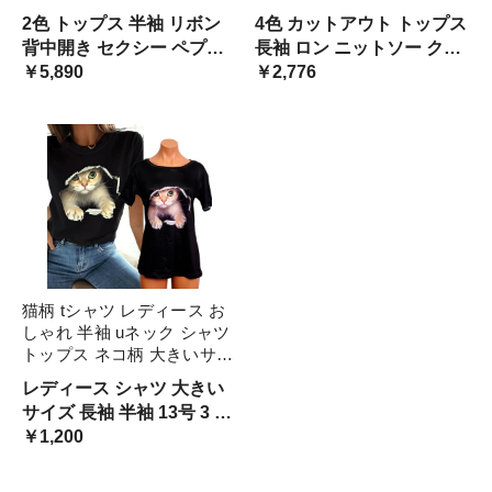
きれいめ 華やか モテる ス
ー パイピング トリム リブ
2色 トップス 半袖 リボン
4色 カットアウト トップス
タイルアップ 個性的 可愛い
ニット 流行 個性的 肩見せ
背中開き セクシー ペプラ
長袖 ロン ニットソー クル
着痩せ 長袖 レディース 小
かわいい 大人可愛 肌見せ
ム プルオーバー シック ク
￥5,890
ーネック オープンショルダ
￥2,776
さいサイ スタイリッシュ
ール
ー パイピング トリム リブ
ニット 流行 個性的 肩見せ
かわいい 大人可愛 肌見せ
猫柄 tシャツ レディース お
しゃれ 半袖 uネック シャツ
トップス ネコ柄 大きいサイ
ズ アニマル柄 春夏 春 モノ
レディース シャツ 大きい
トーン おもしろ かわいい
サイズ 長袖 半袖 13号 3 15
カジュアル カットソー ねこ
号 4 17号 2 大きいサイズ
￥1,200
顔 コットン ニャンコ
カットソー 可愛い かわい
い 大人 トップス シャツ ネ