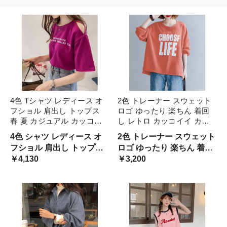
4色 Tシャツ レディース オ
2色 トレーナー スウェット
フショル 肩出し トップス
ロゴ ゆったり 楽ちん 着回
春 夏 カジュアル カッコイ
し レトロ カッコイイ カジ
イ ラフ キュート 個性的 半
ュアル 長袖 トップス プル
4色 シャツ レディース オ
2色 トレーナー スウェット
袖 ロゴ パープル ホワイト
オーバー ラフ スポーティ
フショル 肩出し トップス
ロゴ ゆったり 楽ちん 着回
オレンジ ブルー 紫 白 大き
スポーツウェア リラックス
春 夏 カジュアル カッコイ
￥4,130
し レトロ カッコイイ カジ
￥3,200
いサイズ XL 2X 青
レディース フリーサイ 袖あ
イ ラ
ュア
り