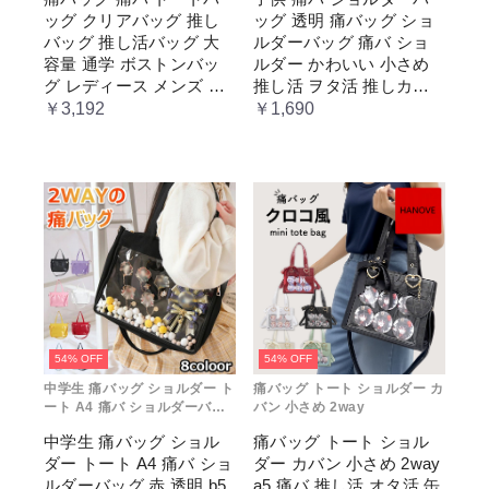
ッグ クリアバッグ 推し
ッグ 透明 痛バッグ ショ
バッグ 推し活バッグ 大
ルダーバッグ 痛バ ショ
容量 通学 ボストンバッ
ルダー かわいい 小さめ
グ レディース メンズ 男
推し活 ヲタ活 推しカラ
女兼用 学生 スクール 透
ー 推し色 肩掛け レディ
￥3,192
￥1,690
明窓 JK jk ジム イベント
ース
54% OFF
54% OFF
中学生 痛バッグ ショルダー ト
痛バッグ トート ショルダー カ
ート A4 痛バ ショルダーバッ
バン 小さめ 2way
グ 赤 透明
中学生 痛バッグ ショル
痛バッグ トート ショル
ダー トート A4 痛バ ショ
ダー カバン 小さめ 2way
ルダーバッグ 赤 透明 b5
a5 痛バ 推し活 オタ活 缶