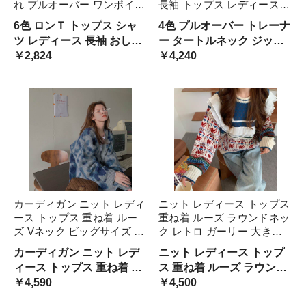
れ プルオーバー ワンポイン
長袖 トップス レディース
ト みかん カジュアル 可愛
シンプル 無地 カッコイイ
6色 ロンＴ トップス シャ
4色 プルオーバー トレーナ
い 大きめ ゆったり こなれ
カジュアル 個性的 アシンメ
ツ レディース 長袖 おしゃ
ー タートルネック ジッパ
感 コーデ 通勤 通学 学生 白
トリー ママ 大きいサイズ L
れ プルオーバー ワンポイ
￥2,824
ー 長袖 トップス レディー
￥4,240
黒 緑 橙 グレー 青
2XL 3XL ブラ XL
ント
ス シ
カーディガン ニット レディ
ニット レディース トップス
ース トップス 重ね着 ルー
重ね着 ルーズ ラウンドネッ
ズ Vネック ビッグサイズ 長
ク レトロ ガーリー 大きい
袖 おしゃれ ヒョウ柄 グレ
サイズ 長袖 おしゃれ 柄 白
カーディガン ニット レデ
ニット レディース トップ
ー 青 ブルー アニマル レオ
カジュアル 可愛い オーバー
ィース トップス 重ね着 ル
ス 重ね着 ルーズ ラウンド
パード柄 カジュアル オーバ
サイズ ゆったり マニッシュ
ーズ ネック ビッグサイズ
￥4,590
ネック レトロ ガーリー 大
￥4,500
ーサイズ 大きめ ゆ 可愛い
こなれ感 大きめ
長袖 おしゃれ ヒョウ柄 グ
きいサイズ 長袖 おしゃれ