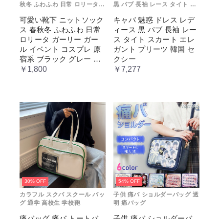
秋冬 ふわふわ 日常 ロリータ
黒 パブ 長袖 レース タイト ス
ガーリー ガール イベント コス
カート エレガント プリーツ 韓
可愛い靴下 ニットソック
キャバ 魅惑 ドレス レデ
プレ 原宿系 ブラック グレー
国 セクシー
ス 春秋冬 ふわふわ 日常
ィース 黒 パブ 長袖 レー
ベージュ cm067t2t2x1 ホワ
イト
ロリータ ガーリー ガー
ス タイト スカート エレ
ル イベント コスプレ 原
ガント プリーツ 韓国 セ
宿系 ブラック グレー ベ
クシー
ージュ cm067t2t2x1 ホワ
￥1,800
￥7,277
イト
30% OFF
54% OFF
カラフル スクバ スクール バッ
子供 痛バ ショルダーバッグ 透
グ 通学 高校生 学校鞄
明 痛バッグ
痛バッグ 痛バ トートバ
子供 痛バ ショルダーバ