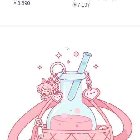
￥3,690
形ヒール 3.5cm ガーリー
￥7,197
ラブリー お嬢様 姫系 ロ
リータ 高 量産系