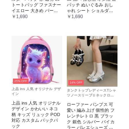
トートバッグ ファスナー
バッチ ぬいぐるみ おし
イエロー 大きめ パープ
ゃれ シート ショルダー
ル 水色 いたばっく 痛バ
バッグ 透明 ポケット ク
￥1,690
￥1,690
ック 缶バッチ ぬいぐる
リア 大きめ レディース
み 小さめ 安い オタ活 推
メンズ 推し色 黒 白 赤 緑
し活 ヲタ活 推しカラー
推し色 肩掛け レディー
ス
25% OFF
14% OFF
上品 ins 人気 オリジナル デザ
タンクトップレディースTシャ
イン
ツノースリーブＵネックロゴ
プリント
上品 ins 人気 オリジナル
ローファー パンプス 可
デザイン かわいい ネコ
愛い 編み上げ 個性的 フ
柄 キッズ リュック POD
レンチレトロ 黒 ブラッ
対応 カスタム バックパ
ク 銀色 シルバー バイカ
ック
ラー バレエシューズ 変