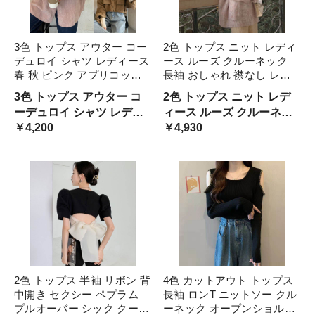
3色 トップス アウター コー
2色 トップス ニット レディ
デュロイ シャツ レディース
ース ルーズ クルーネック
春 秋 ピンク アプリコット
長袖 おしゃれ 襟なし レト
ブラウン 茶色 長袖 襟付き
ロ 編み カジュアル 可愛い
3色 トップス アウター コ
2色 トップス ニット レデ
シンプル かわいい カジュア
大きめ ゆったり マニッシュ
ーデュロイ シャツ レディ
ィース ルーズ クルーネッ
ル 大人可愛い 大人女子 レ
こなれ感 コーデ 通学 通勤
ース 春 秋 ピンク アプリコ
￥4,200
ク 長袖 おしゃれ 襟なし レ
￥4,930
トロ こなれ感 おしゃれ
OL ライトピンク 学生
ット ブラウン 茶色 長袖 襟
トロ 編み カジュアル 可愛
付き シンプル かわいい カ
い 大きめ ゆったり マニッ
ジュアル 大人可愛い お
シュ こなれ感 コーデ 通
2色 トップス 半袖 リボン 背
4色 カットアウト トップス
中開き セクシー ペプラム
長袖 ロンT ニットソー クル
プルオーバー シック クール
ーネック オープンショルダ