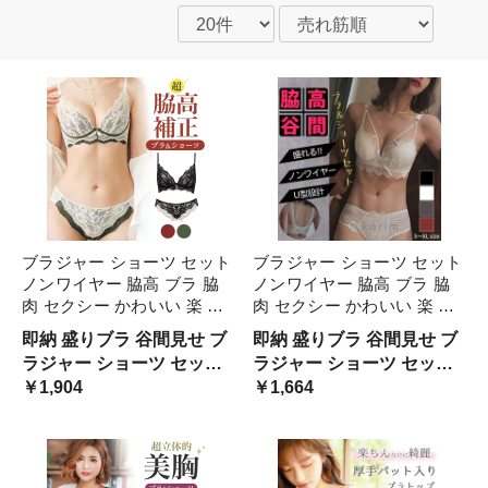
ブラジャー ショーツ セット
ブラジャー ショーツ セット
ノンワイヤー 脇高 ブラ 脇
ノンワイヤー 脇高 ブラ 脇
肉 セクシー かわいい 楽 レ
肉 セクシー かわいい 楽 花
ディース 女性 下着 インナ
柄 レース レディース 女性
即納 盛りブラ 谷間見せ ブ
即納 盛りブラ 谷間見せ ブ
ー 上下セット 大きいサイズ
下着 インナー ランジェリー
ラジャー ショーツ セット
ラジャー ショーツ セット
レース バイカラー 小胸 谷
上下セット 大きいサイズ 谷
ノンワイヤー セクシー パ
￥1,904
ノンワイヤー セクシー パ
￥1,664
間 メイク ランジェリー
間 メイク 盛りブ 小胸
ンツ カップ カップ カップ
ンツ カップ カップ カップ
カップ 小胸 脇高 美胸 ワイ
カップ 小胸 盛れる 美胸 補
ヤレス 韓国 下着
正下着 セクシー 黒 白 赤 紺
韓国 下着