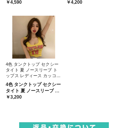
ショーツ 花柄 レース セク
￥4,590
ー ブラジャー ショーツ 総
￥4,200
V字型 小胸 1
花柄 グレーブルー
シー きれいめ 見せる下着
レース おしゃれ セクシー
ホワイト 白 グリーン 緑 ブ
個性的 見せる下着 盛れる
ラック 黒 花柄 ワイ
谷間 ホワイト 白 ブラッ
4色 タンクトップ セクシー
タイト 夏 ノースリーブ ト
ップス レディース カッコイ
イ スポーティ アメリカン
4色 タンクトップ セクシー
ポップ 英文字 ロゴ ナンバ
タイト 夏 ノースリーブ ト
ー キャミソール 着回し 可
ップス レディース カッコ
￥3,200
愛い 細身 スリム ボ モテる
イイ