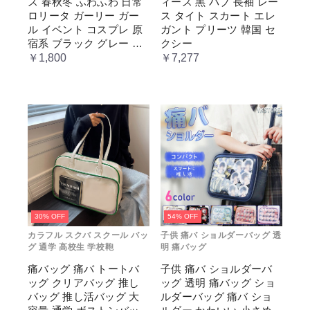
ス 春秋冬 ふわふわ 日常
ィース 黒 パブ 長袖 レー
ベージュ cm067t2t2x1 ホワ
イト
ロリータ ガーリー ガー
ス タイト スカート エレ
ル イベント コスプレ 原
ガント プリーツ 韓国 セ
宿系 ブラック グレー ベ
クシー
ージュ cm067t2t2x1 ホワ
￥1,800
￥7,277
イト
30% OFF
54% OFF
カラフル スクバ スクール バッ
子供 痛バ ショルダーバッグ 透
グ 通学 高校生 学校鞄
明 痛バッグ
痛バッグ 痛バ トートバ
子供 痛バ ショルダーバ
ッグ クリアバッグ 推し
ッグ 透明 痛バッグ ショ
バッグ 推し活バッグ 大
ルダーバッグ 痛バ ショ