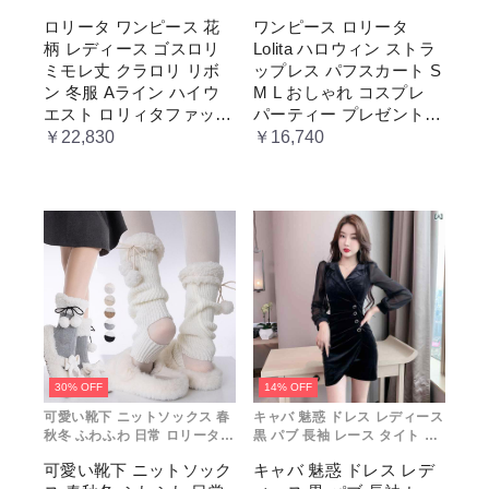
ロリ リボン 冬服 Aライン ハイ
スカート S M L おしゃれ コス
ロリータ ワンピース 花
ワンピース ロリータ
ウエスト ロリィタファッショ
プレ パーティー プレゼント レ
柄 レディース ゴスロリ
Lolita ハロウィン ストラ
ン レトロ風 クラシカル 上品
ディース コスチューム プリン
かわいい 日常着 通勤 お出かけ
セス ロマンティック ブル ドレ
ミモレ丈 クラロリ リボ
ップレス パフスカート S
仮 通学
ス
ン 冬服 Aライン ハイウ
M L おしゃれ コスプレ
エスト ロリィタファッシ
パーティー プレゼント
ョン レトロ風 クラシカ
レディース コスチューム
￥22,830
￥16,740
ル 上品 かわいい 日常着
プリンセス ロマンティッ
通勤 お出かけ 仮 通学
ク ブル ドレス
30% OFF
14% OFF
可愛い靴下 ニットソックス 春
キャバ 魅惑 ドレス レディース
秋冬 ふわふわ 日常 ロリータ
黒 パブ 長袖 レース タイト ス
ガーリー ガール イベント コス
カート エレガント プリーツ 韓
可愛い靴下 ニットソック
キャバ 魅惑 ドレス レデ
プレ 原宿系 ブラック グレー
国 セクシー