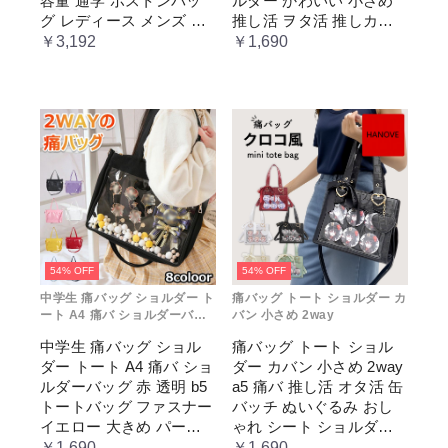
容量 通学 ボストンバッ
ルダー かわいい 小さめ
グ レディース メンズ 男
推し活 ヲタ活 推しカラ
女兼用 学生 スクール 透
ー 推し色 肩掛け レディ
￥3,192
￥1,690
明窓 JK jk ジム イベント
ース
54% OFF
54% OFF
中学生 痛バッグ ショルダー ト
痛バッグ トート ショルダー カ
ート A4 痛バ ショルダーバッ
バン 小さめ 2way
グ 赤 透明
中学生 痛バッグ ショル
痛バッグ トート ショル
ダー トート A4 痛バ ショ
ダー カバン 小さめ 2way
ルダーバッグ 赤 透明 b5
a5 痛バ 推し活 オタ活 缶
トートバッグ ファスナー
バッチ ぬいぐるみ おし
イエロー 大きめ パープ
ゃれ シート ショルダー
ル 水色 いたばっく 痛バ
バッグ 透明 ポケット ク
￥1,690
￥1,690