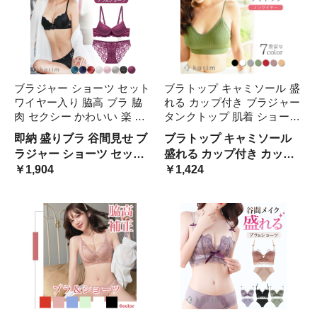
ブラジャー ショーツ セット
ブラトップ キャミソール 盛
ワイヤー入り 脇高 ブラ 脇
れる カップ付き ブラジャー
肉 セクシー かわいい 楽 総
タンクトップ 肌着 ショート
レース 透け感 レディース
丈 ノンワイヤー 楽 リラッ
即納 盛りブラ 谷間見せ ブ
ブラトップ キャミソール
女性 下着 インナー ランジ
クス ブラ レディース 女性
ラジャー ショーツ セット
盛れる カップ付き カップ
ェリー 上下セット 小胸 谷
下着 インナー かわいい ス
ワイヤー入り セクシー カ
￥1,904
入り ブラジャー タンクト
￥1,424
間 盛りブラ 大きいサイズ
ポブラ 小胸 カ ナイトブラ
ップ カップ カップ カップ
ップ リラックス 金具なし
小胸 盛れる 黒 白 ピンク 青
ワイヤーなし ヨガ ストレ
赤 緑 グレー 韓国 下着
ッチ 下着 インナー 小胸 着
け心地 緑 ピンク 韓国