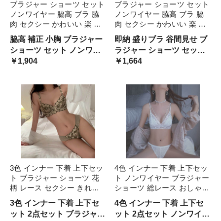
ブラジャー ショーツ セット
ブラジャー ショーツ セット
ノンワイヤー 脇高 ブラ 脇
ノンワイヤー 脇高 ブラ 脇
肉 セクシー かわいい 楽 ガ
肉 セクシー かわいい 楽 レ
ーリー レディース 女性 下
ース リボン レディース 女
脇高 補正 小胸 ブラジャー
即納 盛りブラ 谷間見せ ブ
着 インナー ランジェリー
性 下着 インナー ランジェ
ショーツ セット ノンワイ
ラジャー ショーツ セット
上下セット 大きいサイズ 谷
リー 上下セット 大きいサイ
ヤー ワイヤレス フェミニ
￥1,904
ノンワイヤー セクシー パ
￥1,664
間 メイク 盛りブラ 小胸
ズ 谷間 メイク 盛り 小胸
ン 大人可愛い パンツ カッ
ンツ カップ カップ カップ
プ カップ カップ カップ 盛
カップ 小胸 盛れる 美胸 補
れる 盛りブラ 上げて寄せ
正下着 セクシー ワイヤレ
る レトロ 韓国
ス 韓国 パープル
3色 インナー 下着 上下セッ
4色 インナー 下着 上下セッ
ト ブラジャー ショーツ 花
ト ノンワイヤー ブラジャー
柄 レース セクシー きれい
ショーツ 総レース おしゃれ
め 見せる下着 ホワイト 白
セクシー 個性的 見せる下着
3色 インナー 下着 上下セ
4色 インナー 下着 上下セ
グリーン 緑 ブラック 黒 ワ
盛れる 谷間 ホワイト 白 ブ
ット 2点セット ブラジャー
ット 2点セット ノンワイヤ
イヤー ストラップ 2カップ
ラック 黒 キャラメル 茶色