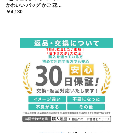
リュック かごバッグ ショル
かわいい バッグ かご 花柄
ダー 軽量 肩掛け bag ファス
ラブリー おしゃれ 鞄 かば
￥4,130
ナー ジッ 小バッグ
ん カバン リュックサック
ミニリュック かごバッグ
ショルダー 軽量 肩掛け