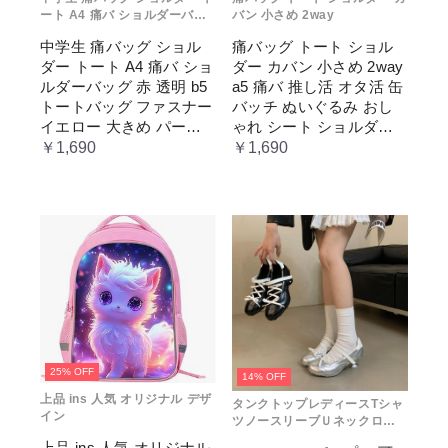
ート A4 痛バ ショルダーバッ
バン 小さめ 2way
グ 赤 透明
中学生 痛バッグ ショル
痛バッグ トート ショル
ダー トート A4 痛バ ショ
ダー カバン 小さめ 2way
ルダーバッグ 赤 透明 b5
a5 痛バ 推し活 オタ活 缶
トートバッグ ファスナー
バッチ ぬいぐるみ おし
イエロー 大きめ パープ
ゃれ シート ショルダー
ル 水色 いたばっく 痛バ
バッグ 透明 ポケット ク
￥1,690
￥1,690
ック 缶バッチ ぬいぐる
リア 大きめ レディース
み 小さめ 安い オタ活 推
メンズ 推し色 黒 白 赤 緑
し活 ヲタ活 推しカラー
推し色 肩掛け レディー
ス
25% OFF
14% OFF
上品 ins 人気 オリジナル デザ
タンクトップレディースTシャ
イン
ツノースリーブＵネックロゴ
プリント
上品 ins 人気 オリジナル