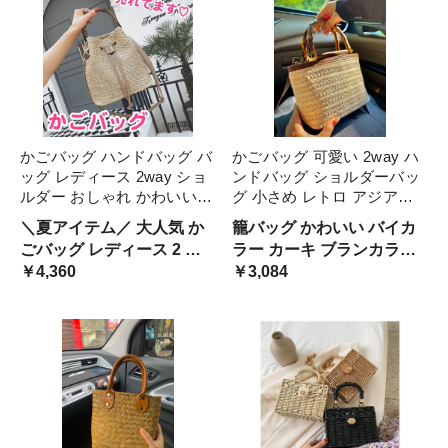
かごバッグ ハンドバッグ バ
かごバッグ 可愛い 2way ハ
ッグ レディース 2way ショ
ンドバッグ ショルダーバッ
ルダー おしゃれ かわいい
グ 小さめ レトロ アジアン
大人 籠 春 夏 バック 斜めが
韓国系 レディース バンブー
＼夏アイテム／ 大人気 か
籠バッグ かわいい バイカ
け 肩がけ 手さげ バンブー
持ち手 春夏 手提げ 斜め掛
ごバッグ レディース 2 シ
ラー カーキ ブランカラー
ワンショルダー カゴ カバン
け バック 麦わら ストロー
ョルダーバッグ ハンドバッ
￥4,360
レザーショルダー 竹 取手
￥3,084
ファッション レ 鞄
バッグ 小型 ナチュラル
グ 籠バッグ 通勤 おしゃれ
エスニック オフ お出かけ
レトロ 春 夏 ミニバッグ 小
旅行 小さめ ミニバッグ 小
バッグ 韓国 かわいい 巾着
バック オルチャン
型 綺麗