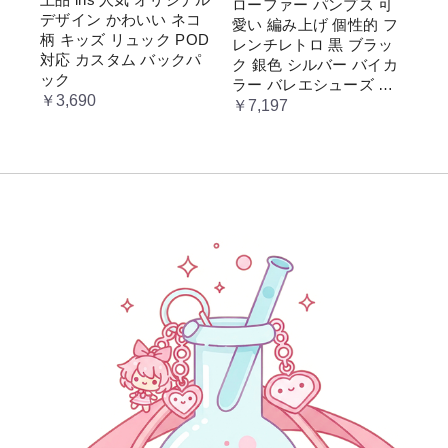
ローファー パンプス 可
デザイン かわいい ネコ
愛い 編み上げ 個性的 フ
柄 キッズ リュック POD
レンチレトロ 黒 ブラッ
対応 カスタム バックパ
ク 銀色 シルバー バイカ
ック
ラー バレエシューズ 変
￥3,690
形ヒール 3.5cm ガーリー
￥7,197
ラブリー お嬢様 姫系 ロ
リータ 高 量産系