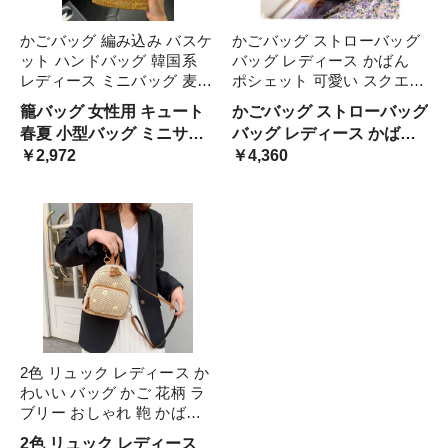
かごバッグ 編み込み バスケ
かごバッグ ストローバッグ
ット ハンドバッグ 韓国系
バッグ レディース かばん
レディース ミニバッグ 麦わ
ポシェット 可愛い スクエア
ら ストロー カゴバッグ か
型 ミニバッグ 斜めがけ 手
籠バッグ 女性用 キュート
かごバッグ ストローバッグ
わいい おしゃれ 春夏 手持
提げ バック ハンドバッグ
春夏 小型バッグ ミニサイ
バッグ レディース かばん
ち 手提げ バック 台形 バケ
小さめ コンパクト 籠 ラブ
ズ 意外に入る 収納力 スマ
￥2,972
ポシェット 可愛い スクエ
￥4,360
ツバック レトロ ナチュ 四
リー チェーン 鞄 ハ キュー
ホ 財布 カバン 籠 かご 使い
ア型 ミニバッグ 斜めがけ
角
ト
やすい ちょっとお出かけ
手提げ バック ハンドバッ
タウンユース
グ 小さめ コンパクト 籠 ラ
2色 リュック レディース か
わいい バッグ かご 花柄 ラ
ブリー おしゃれ 鞄 かばん
カバン リュックサック ミニ
2色 リュック レディース