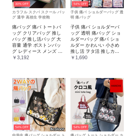
30% OFF
54% OFF
カラフル スクバ スクール バッ
子供 痛バ ショルダーバッグ 透
グ 通学 高校生 学校鞄
明 痛バッグ
痛バッグ 痛バ トートバ
子供 痛バ ショルダーバ
ッグ クリアバッグ 推し
ッグ 透明 痛バッグ ショ
バッグ 推し活バッグ 大
ルダーバッグ 痛バ ショ
容量 通学 ボストンバッ
ルダー かわいい 小さめ
グ レディース メンズ 男
推し活 ヲタ活 推しカラ
女兼用 学生 スクール 透
ー 推し色 肩掛け レディ
￥3,192
￥1,690
明窓 JK jk ジム イベント
ース
54% OFF
54% OFF
中学生 痛バッグ ショルダー ト
痛バッグ トート ショルダー カ