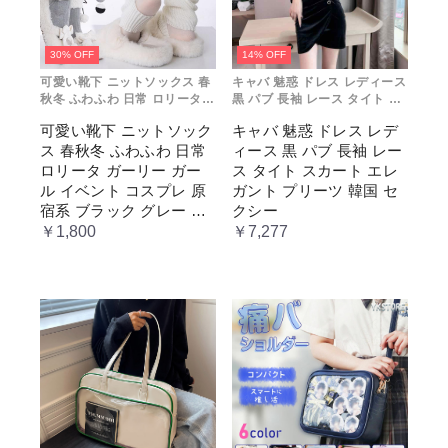
30% OFF
14% OFF
可愛い靴下 ニットソックス 春
キャバ 魅惑 ドレス レディース
秋冬 ふわふわ 日常 ロリータ
黒 パブ 長袖 レース タイト ス
ガーリー ガール イベント コス
カート エレガント プリーツ 韓
可愛い靴下 ニットソック
キャバ 魅惑 ドレス レデ
プレ 原宿系 ブラック グレー
国 セクシー
ス 春秋冬 ふわふわ 日常
ィース 黒 パブ 長袖 レー
ベージュ cm067t2t2x1 ホワ
イト
ロリータ ガーリー ガー
ス タイト スカート エレ
ル イベント コスプレ 原
ガント プリーツ 韓国 セ
宿系 ブラック グレー ベ
クシー
ージュ cm067t2t2x1 ホワ
￥1,800
￥7,277
イト