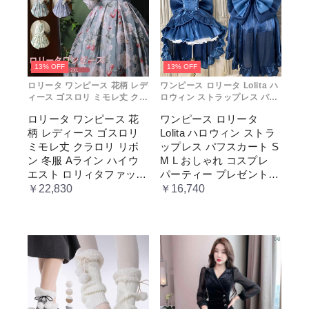
13% OFF
13% OFF
ロリータ ワンピース 花柄 レデ
ワンピース ロリータ Lolita ハ
ィース ゴスロリ ミモレ丈 クラ
ロウィン ストラップレス パフ
ロリ リボン 冬服 Aライン ハイ
スカート S M L おしゃれ コス
ロリータ ワンピース 花
ワンピース ロリータ
ウエスト ロリィタファッショ
プレ パーティー プレゼント レ
柄 レディース ゴスロリ
Lolita ハロウィン ストラ
ン レトロ風 クラシカル 上品
ディース コスチューム プリン
かわいい 日常着 通勤 お出かけ
セス ロマンティック ブル ドレ
ミモレ丈 クラロリ リボ
ップレス パフスカート S
仮 通学
ス
ン 冬服 Aライン ハイウ
M L おしゃれ コスプレ
エスト ロリィタファッシ
パーティー プレゼント
ョン レトロ風 クラシカ
レディース コスチューム
￥22,830
￥16,740
ル 上品 かわいい 日常着
プリンセス ロマンティッ
通勤 お出かけ 仮 通学
ク ブル ドレス