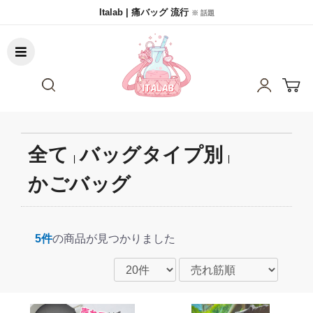
Italab | 痛バッグ 流行
※ 話題
全て
バッグタイプ別
|
|
かごバッグ
5件
の商品が見つかりました