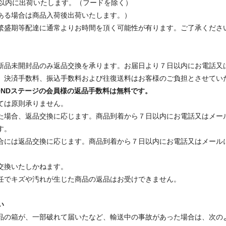
日以内に出荷いたします。（フードを除く）
ある場合は商品入荷後出荷いたします。）
繁盛期等配達に通常よりお時間を頂く可能性が有ります。ご了承くださ
新品未開封品のみ返品交換を承ります。お届日より７日以内にお電話又
、決済手数料、振込手数料および往復送料はお客様のご負担とさせてい
AMONDステージの会員様の返品手数料は無料です。
ては原則承りません。
た場合、返品交換に応じます。商品到着から７日以内にお電話又はメー
す。
合には返品交換に応じます。商品到着から７日以内にお電話又はメール
交換いたしかねます。
任でキズや汚れが生じた商品の返品はお受けできません。
い
品の箱が、一部破れて届いたなど、輸送中の事故があった場合は、次の