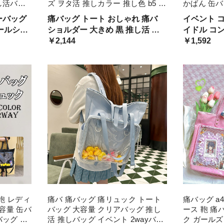
し活バッ
ズ ヲタ活 推しカラー 推し色 b5 ク
かばん 缶バ
 イベン
リアバッグ 肩掛け レディース メ
用 かわいい
ーバッグ
痛バッグ トート おしゃれ 痛バ
イベント コ
オタクバッ
ンズ 透明 ファスナー イエロー 大
ッグ 透明バ
ールシー
ショルダー 大きめ 黒 推し活 グ
イドル コンサート 推し活 バッグ
き トートバッグ
 秋コーデ
ッズ ヲタ活 推しカラー 推し色
￥2,144
缶バッジ バ
￥1,592
 40代 ガ
クリアバッグ 肩掛け レディース
コバッグ 
学生 大人
いたばっく トートバッグ ファス
たばっぐ 
ナー イエロー 鞄 大容量
 鞄 レディ
痛バ 痛バッグ 痛リュック トート
痛バッグ a
大容量 缶バ
バッグ 大容量 クリアバッグ 推し
ース 鞄 痛
バッグ ヲ
活 推しバッグ イベント 2wayバッ
ク ガールズ