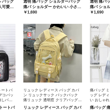
透明 痛バッグ ショルダーバッグ
透明 痛バ
ョン 人気
け レディース
ばっく 痛バ
人可愛い
痛バ ショルダー かわいい 小さめ
痛バ ショ
40代 バ
るみ 小さめ
推し活 ヲタ活 推しカラー 推し色
￥1,690
推し活 ヲ
￥1,690
め レトロ
タ活 推しカ
肩掛け レディース
肩掛け レ
ディース
トートバ
リュック レディース バッグ カバ
痛バッグ ミ
 デコバッ
ン リュックサック バックパック
ッグ レディ
推しバッ
痛リュック 透明窓 クリアバッグ
い おしゃれ
透明バッグ デコ デコバッグ おし
ン クリア 
 トートバ
リュック レディース バッグ カバ
痛バッグ 
ゃれ シンプル かわいい 可愛い 大
活 推しバッ