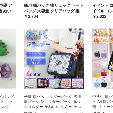
ッグ オ
グ 学生 女の子 男の子 かわいい
ルバッグ ヲ
声優 ア
痛バ 痛バッグ 痛リュック トート
イベント コ
透明バッグ
バントート
バッグ 大容量 クリアバッグ 推し
イドル コンサート 推し活 ぬいぐ
カジュアル
 痛バッ
活 推しバッグ イベント
￥2,704
るみ 透明 
￥2,632
ン かわい
ク 痛バ バ
 缶バッ
い 可愛 可
チ
ンドバッグ
子供 痛バ ショルダーバッグ 透明
中学生 痛バ
ト 小さ
痛バッグ ショルダーバッグ 痛バ
ト A4 痛
大人可愛
ショルダー かわいい 小さめ 推し
明 b5 ト
ッション
活 ヲタ活 推しカラー 推し色 肩掛
エロー 大き