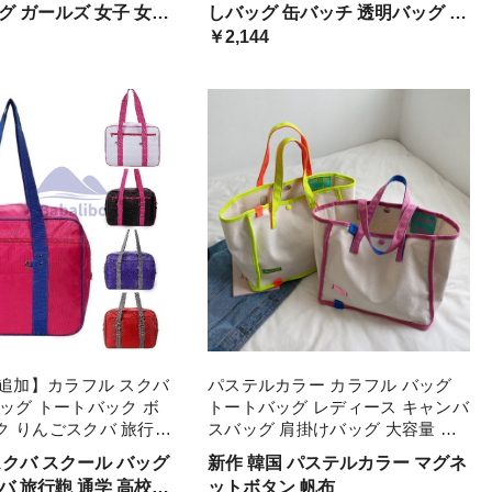
グ ガールズ 女子 女性
しバッグ 缶バッチ 透明バッグ ク
ガ オタク
 通勤 お出かけ デー
リア トートバッグ おしゃれ
￥2,144
 デコバッグ 透明バッグ
 ビニールバッグ ビニ
品追加】カラフル スクバ
パステルカラー カラフル バッグ
ッグ トートバック ボ
トートバッグ レディース キャンバ
ク りんごスクバ 旅行鞄
スバッグ 肩掛けバッグ 大容量 カ
生 学校鞄 カバン 部活
ジュアル お出掛け おしゃれ 通学
スクバ スクール バッグ
新作 韓国 パステルカラー マグネ
ンク 紫 スポーツバッ
無地 カラフル 大きいサイズ デイ
バ 旅行鞄 通学 高校生
ットボタン 帆布