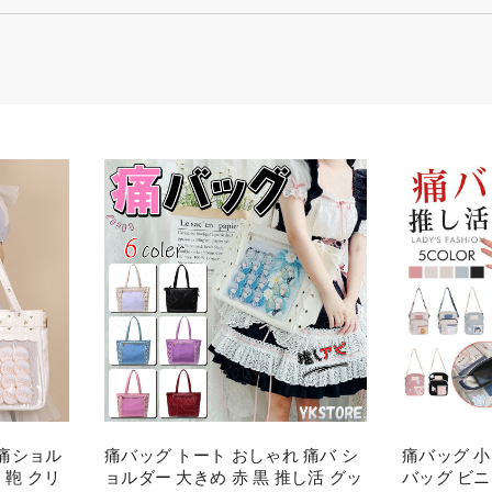
 痛ショル
痛バッグ トート おしゃれ 痛バ シ
痛バッグ 小
 鞄 クリ
ョルダー 大きめ 赤 黒 推し活 グッ
バッグ ビニ