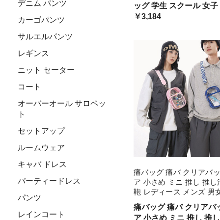
デニム パンツ
ッグ 学生 スクール 女子
ッグ 透明バッグ クリア
￥3,184
カーゴパンツ
し活 推しバッグ
サルエルパンツ
レギンス
ニット セーター
コート
オーバーオール サロペッ
ト
セットアップ
ルームウェア
キャバ ドレス
痛バッグ 痛バ クリアバッ
パーティードレス
ア 小さめ ミニ 推し 推し
鞄 レディース メンズ 男
パンツ
さい ミニバッグ 痛ショル
痛バッグ 痛バ クリアバ
いぐるみ 缶バッチ 痛 バ
レインコート
ア 小さめ ミニ 推し 推