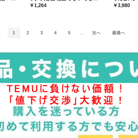
ト 誕 オールシーズン
グ
ミニ ミニバッグ
￥1,264
学校鞄 カ
￥3,980
1
2
3
4
5
...
次へ
最後へ