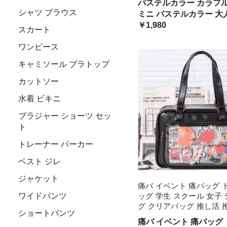
パステルカラー カラフル バッグ
韓国 オルチャンファッシ
シャツ ブラウス
ミニ パステルカラー 大
トレンド 新作 20代 30代 
ファッション 韓国
￥1,980
ッグ 鞄 かわいい きれい
スカート
お出かけ デート
ワンピース
キャミソール ブラトップ
カットソー
水着 ビキニ
ブラジャー ショーツ セッ
ト
トレーナー パーカー
ベスト ジレ
ジャケット
痛バ イベント 痛バッグ 
ワイドパンツ
ッグ 学生 スクール 女子
グ クリアバッグ 推し活 
ショートパンツ
グ 透明バッグ
痛バ イベント 痛バッグ