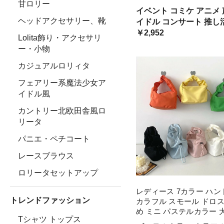
甘ロリー
タバ クリアバッグ 見せバ
イベント コミケ アニメ 
タクバッグ カジュアル 
ヘッドアクセサリー、靴
イドル コンサート 推し活 ぬいぐ
るみ 透明 バッグ クリア
￥2,952
Lolita飾り・アクセサリ
ク 痛バ バッグ 鞄 カバ
ー・小物
い 可愛 可愛い 缶バッジ
カジュアルロリィタ
チ
フェアリー系魔法少女ア
イドル風
カントリー北欧田舎風ロ
リータ
パニエ・ペチコート
レースブラウス
ロリータセットアップ
レディース 7カラー ハ
トレンドファッション
カラフル スモール ドロス
め ミニ パステルカラー 
Tシャツ トップス
い ママコーデ ママファ