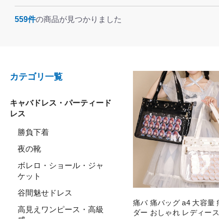
559件
の商品が見つかりました
カテゴリ一覧
キャバドレス・パーティード
レス
勝負下着
夜の靴
ボレロ・ショール・ジャ
ケット
谷間魅せドレス
痛バ 痛バッグ a4 大容量
高見えワンピース・高級
ダー おしゃれ レディース