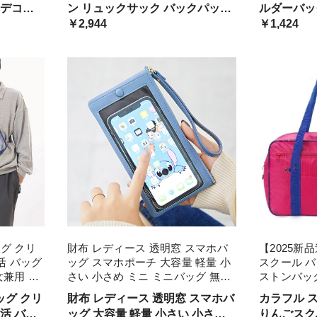
 デコバ
ン リュックサック バックパック
ルダーバッ
容量 推し 推し活 オ 軽量
ミニバッグ 
バッグ 推
痛リュック 透明窓
￥2,944
女の子 通学
￥1,424
ト アニメ
透明カバン
ール
グ クリ
財布 レディース 透明窓 スマホバ
【2025新
活 バッグ
ッグ スマホポーチ 大容量 軽量 小
スクール バ
女兼用 小
さい 小さめ ミニ ミニバッグ 無地
ストンバッ
ダー ぬ
シンプル お出かけ 日常 便利 おし
通学 高校
ッグ クリ
財布 レディース 透明窓 スマホバ
カラフル 
 ビニール
ゃれ カジュアル プレゼント ギフ
赤 黒 ピ
し活 バッ
ッグ 大容量 軽量 小さい 小さめ
りんごスク