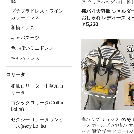
感
ア クリアバッグ 推し 推
グ ビニールバッグ ヲタバ
プチプラドレス・ワイン
痛バ 4 大容量 ショルダ
ト 推し活 ヲタ おたく 
カラードレス
おしゃれ レディース オ
グ 透明バッグ オタク
ズン 春 夏 秋 冬 コーデ
￥5,330
和柄ドレス
春コーデ 10代 20代 30代
ールズ 女子 通勤 通学 
キャバスーツ
大きいサイズ
色っぽいミニドレス
キャバドレス
ロリータ
和風ロリータ・中華系ロ
リータ
ゴシックロリータ(Gothic
Lolita)
痛バッグ リュック 2way
セクシーロリータワンピ
ース ガールズ A4 痛バ 
ース(sexy Lolita)
ッチ 通学 学生 ビニール