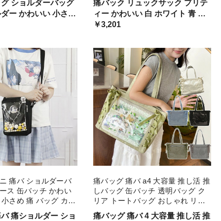
ッグ ショルダーバッグ
痛バック リュックサック プリテ
ック 缶バッチ ぬいぐ
個性的 キュート フレンチレトロ
ルダー かわいい 小さめ
ィー かわいい 白 ホワイト 青 ブ
 安い オタ活 推し活 ヲ
学校 通学 スクー ニッチ
タ活 推しカラー 推し色
ルー かぶせ ハート 蝶々 バタフ
￥3,201
ラー 推し色 肩掛け レ
ディース
ライ 透明ポケット ビニール 春
夏 プレゼント
ニ 痛バ ショルダーバ
痛バッグ 痛バ a4 大容量 推し活 推
ース 缶バッチ かわい
しバッグ 缶バッチ 透明バッグ ク
 小さめ 痛 バッグ カバ
リア トートバッグ おしゃれ リボ
クリアバッグ 推し 推し
ン クリアバッグ おたく オタク バ
痛バ 痛ショルダー ショ
痛バッグ 痛バ 4 大容量 推し活 推
グ 透明 オタクバッグ
ッグ オタク活 通学 通勤 推し 学生