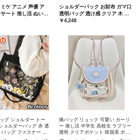
タバ トート バッグ カ
ク 韓国系 パーティー チェーン 斜
ミケ アニメ 声優 ア
ショルダーバック お財布 ガマ口
 クリアバッグ かわいい
め掛け バック PVC 透明 釜口 お財
透明バッグ 透け感 クリア 木 ク
 缶バッチ
布風 レ クリアバッグ
バッグ クリア 痛バッ
リスタル 石 アクセサリーバッグ
￥4,248
ッグ 鞄 カバン かわい
こなれ感 お呼ばれ ユニーク 目立
愛い 缶バッジ 缶バッ
つ キャンディー カバン 撥水
ッグ ショルダー トー
痛バッグ リュック 可愛い ガーリ
バ ショルダーバッグ 赤 透
ー 推し活 中学生 高校生 ラブリー
ートバッグ ファスナー イ
透明 クリアポケット 韓国系 ポッ
め パープル 水色 いた
プ パステルカラー バックパック