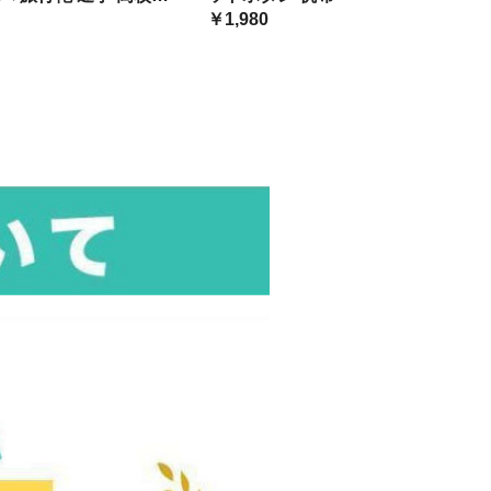
リー トレンドカラー 定番 可愛い
バン
￥1,980
トートバッグ レディース