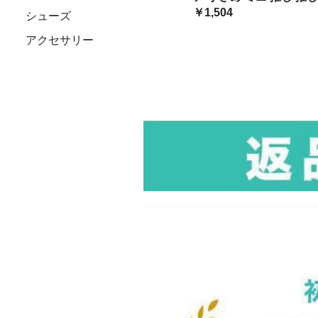
バッ オタク
グ 鞄
￥1,504
シューズ
アクセサリー
カラフルシリーズ
限定グラデーション
ビビッドカラー
パステルカラー
バッグタイプ別
痛バッグ
ハンドバッグ
ショルダーバッグ
キャリーケース
ミニバッグ