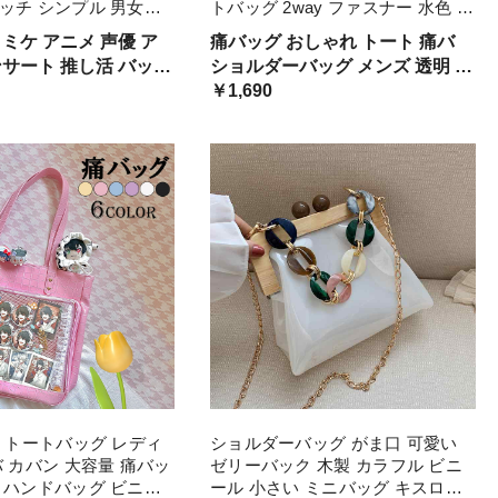
ッチ シンプル 男女兼
トバッグ 2way ファスナー 水色 い
 推しバッグ クリアバ
たばっく 痛バック 缶バッチ ぬい
ミケ アニメ 声優 ア
痛バッグ おしゃれ トート 痛バ
ッグ おしゃれ
ぐるみ 小さめ 安い オタ活 推し活
ショルダーバッグ メンズ 透明 ト
ヲタ活 推しカラー 推し色 クリア
ッジ クリア 透明 デ
ートバッグ ファスナー 大きめ 水
￥1,690
バッグ 肩掛け レディース
見せバッグ ビニール い
色 いたばっく 痛バック 缶バッチ
オタク活バッグ オタバ
ぬいぐるみ 小さめ 安い オタ活
推し活 ヲタ活
4 トートバッグ レディ
ショルダーバッグ がま口 可愛い
バ カバン 大容量 痛バッ
ゼリーバック 木製 カラフル ビニ
 ハンドバッグ ビニー
ール 小さい ミニバッグ キスロッ