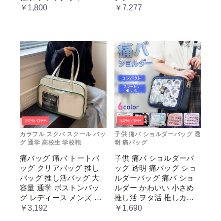
ージュ cm067t2t2x1 ホワ
￥1,800
￥7,277
イト
30% OFF
54% OFF
カラフル スクバ スクール バッ
子供 痛バ ショルダーバッグ 透
グ 通学 高校生 学校鞄
明 痛バッグ
痛バッグ 痛バ トートバ
子供 痛バ ショルダーバ
ッグ クリアバッグ 推し
ッグ 透明 痛バッグ ショ
バッグ 推し活バッグ 大
ルダーバッグ 痛バ ショ
容量 通学 ボストンバッ
ルダー かわいい 小さめ
グ レディース メンズ 男
推し活 ヲタ活 推しカラ
女兼用 学生 スクール 透
ー 推し色 肩掛け レディ
￥3,192
￥1,690
明窓 JK jk ジム イベント
ース