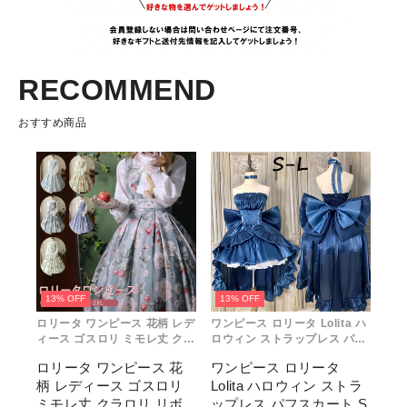
RECOMMEND
おすすめ商品
13% OFF
13% OFF
ロリータ ワンピース 花柄 レデ
ワンピース ロリータ Lolita ハ
ィース ゴスロリ ミモレ丈 クラ
ロウィン ストラップレス パフ
ロリ リボン 冬服 Aライン ハイ
スカート S M L おしゃれ コス
ロリータ ワンピース 花
ワンピース ロリータ
ウエスト ロリィタファッショ
プレ パーティー プレゼント レ
柄 レディース ゴスロリ
Lolita ハロウィン ストラ
ン レトロ風 クラシカル 上品
ディース コスチューム プリン
かわいい 日常着 通勤 お出かけ
セス ロマンティック ブル ドレ
ミモレ丈 クラロリ リボ
ップレス パフスカート S