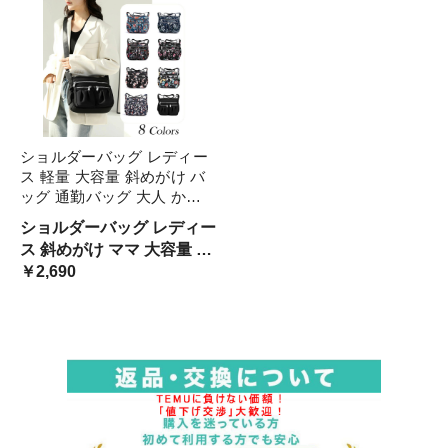
ショルダーバッグ レディー
ス 軽量 大容量 斜めがけ バ
ッグ 通勤バッグ 大人 かわ
いい 大きめ 小さめ 収納バ
ショルダーバッグ レディー
ッグ ポケット沢山 撥水 布
ス 斜めがけ ママ 大容量 軽
バッグ たっぷり ファスナー
量 斜め掛け おしゃれ 大人
￥2,690
付き 機能性 軽いバッグ 肩
旅行バッグ 肩掛け サブバ
掛けバッグ ママ 無地 花柄
ッグ お出かけ 夏休み かわ
通学
いい