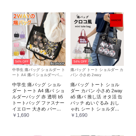
54% OFF
54% OFF
中学生 痛バッグ ショルダー ト
痛バッグ トート ショルダー カ
ート A4 痛バ ショルダーバッ
バン 小さめ 2way
グ 赤 透明
中学生 痛バッグ ショル
痛バッグ トート ショル
ダー トート A4 痛バ ショ
ダー カバン 小さめ 2way
ルダーバッグ 赤 透明 b5
a5 痛バ 推し活 オタ活 缶
トートバッグ ファスナー
バッチ ぬいぐるみ おし
イエロー 大きめ パープ
ゃれ シート ショルダー
ル 水色 いたばっく 痛バ
バッグ 透明 ポケット ク
￥1,690
￥1,690
ック 缶バッチ ぬいぐる
リア 大きめ レディース
み 小さめ 安い オタ活 推
メンズ 推し色 黒 白 赤 緑
し活 ヲタ活 推しカラー