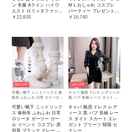
仮 通学
ス
ン 冬服 Aライン ハイウ
M L おしゃれ コスプレ
エスト ロリィタファッシ
パーティー プレゼント
ョン レトロ風 クラシカ
レディース コスチューム
￥22,830
￥16,740
ル 上品 かわいい 日常着
プリンセス ロマンティッ
通勤 お出かけ 仮 通学
ク ブル ドレス
30% OFF
14% OFF
可愛い靴下 ニットソックス 春
キャバ 魅惑 ドレス レディース
秋冬 ふわふわ 日常 ロリータ
黒 パブ 長袖 レース タイト ス
ガーリー ガール イベント コス
カート エレガント プリーツ 韓
可愛い靴下 ニットソック
キャバ 魅惑 ドレス レデ
プレ 原宿系 ブラック グレー
国 セクシー
ス 春秋冬 ふわふわ 日常
ィース 黒 パブ 長袖 レー
ベージュ cm067t2t2x1 ホワ
イト
ロリータ ガーリー ガー
ス タイト スカート エレ
ル イベント コスプレ 原
ガント プリーツ 韓国 セ
宿系 ブラック グレー ベ
クシー