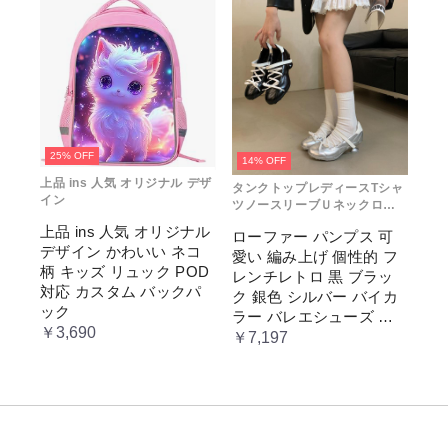
推し色 肩掛け レディー
ス
25% OFF
14% OFF
上品 ins 人気 オリジナル デザ
タンクトップレディースTシャ
イン
ツノースリーブＵネックロゴ
プリント
上品 ins 人気 オリジナル
ローファー パンプス 可
デザイン かわいい ネコ
愛い 編み上げ 個性的 フ
柄 キッズ リュック POD
レンチレトロ 黒 ブラッ
対応 カスタム バックパ
ク 銀色 シルバー バイカ
ック
ラー バレエシューズ 変
￥3,690
形ヒール 3.5cm ガーリー
￥7,197
ラブリー お嬢様 姫系 ロ
リータ 高 量産系