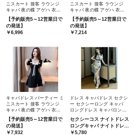
ニスカート 接客 ラウンジ
ニスカート 接客 ラウンジ
キャバ 夜の蝶 アゲハ 衣装
キャバ 夜の蝶 アゲハ 衣装
ワンピース ヒップラインフ
ワンピース ヒップラインフ
【予約販売5～12営業日で
【予約販売5～12営業日で
ィット タイト セクシー 魅
ィット タイト セクシー ア
の発送】
の発送】
惑 アーバン スタイリッシュ
ーバン スタイリッシュ レデ
￥6,996
￥7,214
レディース 艶やか
ィース 魅惑
キャバドレス パーティー ミ
ドレス キャバドレス セクシ
ニスカート 接客 ラウンジ
ー セクシーロング キャバ
キャバ 夜の蝶 アゲハ 衣装
ロングドレス キャバロング
ワンピース セクシー アーバ
ロングキャバ パーティー キ
【予約販売5～12営業日で
セクシーコス ナイトドレス
ン スタイリッシュ レディー
ャバクラ キャバ嬢 大きいサ
の発送】
ロングキャバ ナイトドレス
ス 魅惑
イズフリーダム sale クラブ
￥7,932
キャバ ドレス セクシード
￥5,780