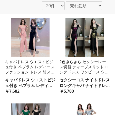
キャバドレス ウエストビジ
2色きらきら セクシーレー
ュ付き ペプラム レディース
ス切替 ディープスリット ロ
ファッション ドレス 前スリ
ングドレス ワンピース S M
ット入りロングドレス
2L 3L sale L
キャバドレス ウエストビジ
セクシーコス ナイトドレス
ュ付き ペプラム レディー
ロングキャバ ナイトドレス
スファッション ドレス 前
￥7,682
キャバ ドレス セクシード
￥5,780
スリット入りロングドレス
レス パーティードレス お
水 ナイトドレス サイズ サ
イズ サイズ 2サイズ 3サイ
ズ ビッグサイズ