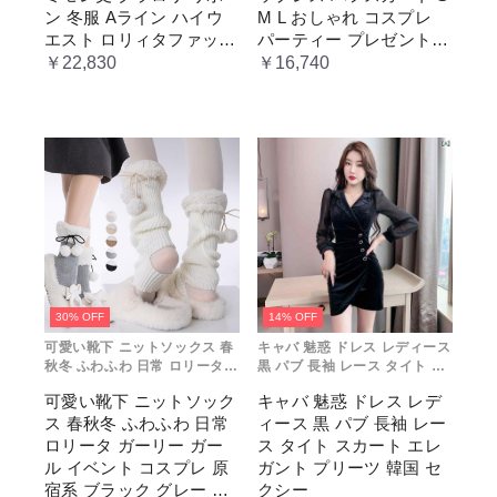
仮 通学
ス
ン 冬服 Aライン ハイウ
M L おしゃれ コスプレ
エスト ロリィタファッシ
パーティー プレゼント
ョン レトロ風 クラシカ
レディース コスチューム
￥22,830
￥16,740
ル 上品 かわいい 日常着
プリンセス ロマンティッ
通勤 お出かけ 仮 通学
ク ブル ドレス
30% OFF
14% OFF
可愛い靴下 ニットソックス 春
キャバ 魅惑 ドレス レディース
秋冬 ふわふわ 日常 ロリータ
黒 パブ 長袖 レース タイト ス
ガーリー ガール イベント コス
カート エレガント プリーツ 韓
可愛い靴下 ニットソック
キャバ 魅惑 ドレス レデ
プレ 原宿系 ブラック グレー
国 セクシー
ス 春秋冬 ふわふわ 日常
ィース 黒 パブ 長袖 レー
ベージュ cm067t2t2x1 ホワ
イト
ロリータ ガーリー ガー
ス タイト スカート エレ
ル イベント コスプレ 原
ガント プリーツ 韓国 セ
宿系 ブラック グレー ベ
クシー