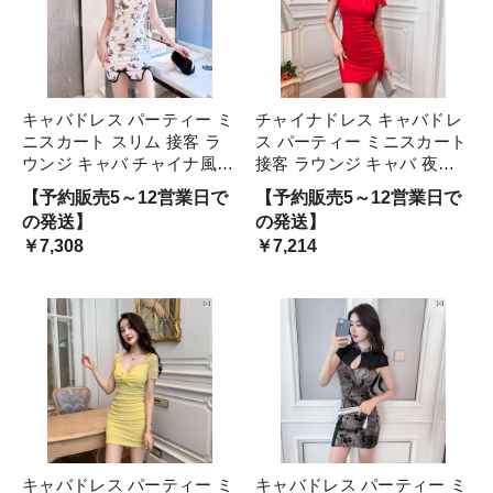
キャバドレス パーティー ミ
チャイナドレス キャバドレ
ニスカート スリム 接客 ラ
ス パーティー ミニスカート
ウンジ キャバ チャイナ風
接客 ラウンジ キャバ 夜の
夜の蝶 アゲハ 夏 衣装 ワン
蝶 アゲハ チャイナ風 衣装
【予約販売5～12営業日で
【予約販売5～12営業日で
ピース セクシー アーバン
ワンピース ヒップラインフ
の発送】
の発送】
スタイリッシュ レディース
ィット タイト セクシー 艶
￥7,308
￥7,214
魅惑
やか アーバン スタイリッ
魅惑
キャバドレス パーティー ミ
キャバドレス パーティー ミ