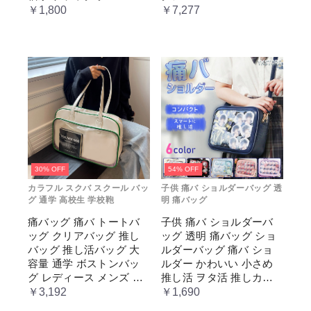
ージュ cm067t2t2x1 ホワ
￥1,800
￥7,277
イト
30% OFF
54% OFF
カラフル スクバ スクール バッ
子供 痛バ ショルダーバッグ 透
グ 通学 高校生 学校鞄
明 痛バッグ
痛バッグ 痛バ トートバ
子供 痛バ ショルダーバ
ッグ クリアバッグ 推し
ッグ 透明 痛バッグ ショ
バッグ 推し活バッグ 大
ルダーバッグ 痛バ ショ
容量 通学 ボストンバッ
ルダー かわいい 小さめ
グ レディース メンズ 男
推し活 ヲタ活 推しカラ
女兼用 学生 スクール 透
ー 推し色 肩掛け レディ
￥3,192
￥1,690
明窓 JK jk ジム イベント
ース