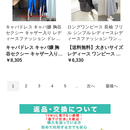
キャバドレス キャバ嬢 胸谷
ロングワンピース 長袖 フリ
セクシー キャザー入り レデ
ル シンプル レディースレデ
ィースファッション ドレス
ィースファッション ワンピ
フィッシュテールロングド
ース カジュアル
キャバドレス キャバ嬢 胸
【送料無料】大きいサイズ
レス
谷セクシー キャザー入り
レディース ワンピース 春
レディースファッション ド
￥8,305
夏
￥6,330
レス フィッシュテールロン
グドレス
1
2
3
4
5
...
次へ
最後へ