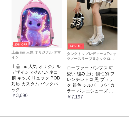
推し色 肩掛け レディー
ス
25% OFF
14% OFF
上品 ins 人気 オリジナル デザ
タンクトップレディースTシャ
イン
ツノースリーブＵネックロゴ
プリント
上品 ins 人気 オリジナル
ローファー パンプス 可
デザイン かわいい ネコ
愛い 編み上げ 個性的 フ
柄 キッズ リュック POD
レンチレトロ 黒 ブラッ
対応 カスタム バックパ
ク 銀色 シルバー バイカ
ック
ラー バレエシューズ 変
￥3,690
形ヒール 3.5cm ガーリー
￥7,197
ラブリー お嬢様 姫系 ロ
リータ 高 量産系