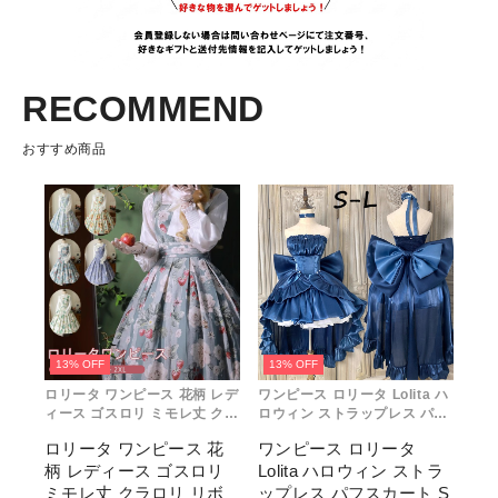
RECOMMEND
おすすめ商品
13% OFF
13% OFF
ロリータ ワンピース 花柄 レデ
ワンピース ロリータ Lolita ハ
ィース ゴスロリ ミモレ丈 クラ
ロウィン ストラップレス パフ
ロリ リボン 冬服 Aライン ハイ
スカート S M L おしゃれ コス
ロリータ ワンピース 花
ワンピース ロリータ
ウエスト ロリィタファッショ
プレ パーティー プレゼント レ
柄 レディース ゴスロリ
Lolita ハロウィン ストラ
ン レトロ風 クラシカル 上品
ディース コスチューム プリン
かわいい 日常着 通勤 お出かけ
セス ロマンティック ブル ドレ
ミモレ丈 クラロリ リボ
ップレス パフスカート S