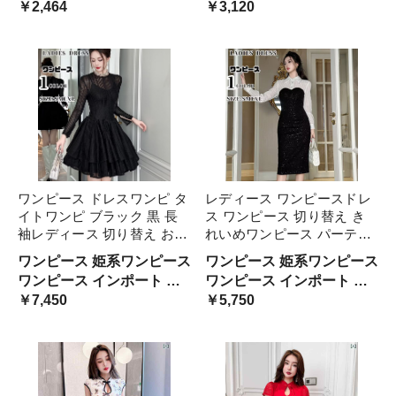
ース ナイトドレス ミニド
￥2,464
インポート パーティー お
￥3,120
チューブトップ付き セクシ
エレガント 大人 茶 通勤
レス ボディコン 小悪魔 ペ
嬢様 セクシー ミディアム
ー
プラムワンピース キャバワ
ワンピース 長袖 キャバ パ
ンピ 送料無料
ーティ デート 二次会 結婚
式 -12
ワンピース ドレスワンピ タ
レディース ワンピースドレ
イトワンピ ブラック 黒 長
ス ワンピース 切り替え き
袖レディース 切り替え お呼
れいめワンピース パーティ
ばれ ミニ丈 膝上 大人 大き
ードレス ロング丈キレイめ
ワンピース 姫系ワンピース
ワンピース 姫系ワンピース
いサイズ パーティードレス
春 夏 長袖 切り替えワンピ
ワンピース インポート パ
ワンピース インポート パ
結婚式 二次会 キャバ パー
ース 結婚式 二次会 黒 フォ
ーティー お嬢様 ミディア
￥7,450
ーティー お嬢様 ミディア
￥5,750
ティ デー きれいめワンピー
ーマル キャ ブラック
ムワンピース 二次会 結婚
ムワンピース 二次会 結婚
ス
式
式