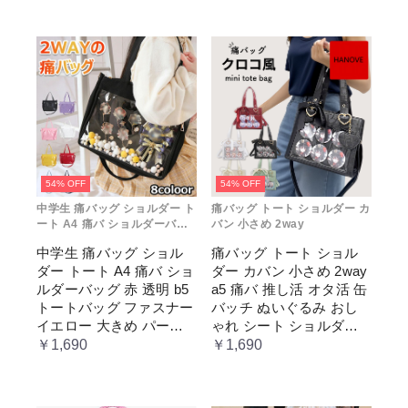
54% OFF
54% OFF
中学生 痛バッグ ショルダー ト
痛バッグ トート ショルダー カ
ート A4 痛バ ショルダーバッ
バン 小さめ 2way
グ 赤 透明
中学生 痛バッグ ショル
痛バッグ トート ショル
ダー トート A4 痛バ ショ
ダー カバン 小さめ 2way
ルダーバッグ 赤 透明 b5
a5 痛バ 推し活 オタ活 缶
トートバッグ ファスナー
バッチ ぬいぐるみ おし
イエロー 大きめ パープ
ゃれ シート ショルダー
ル 水色 いたばっく 痛バ
バッグ 透明 ポケット ク
￥1,690
￥1,690
ック 缶バッチ ぬいぐる
リア 大きめ レディース
み 小さめ 安い オタ活 推
メンズ 推し色 黒 白 赤 緑
し活 ヲタ活 推しカラー