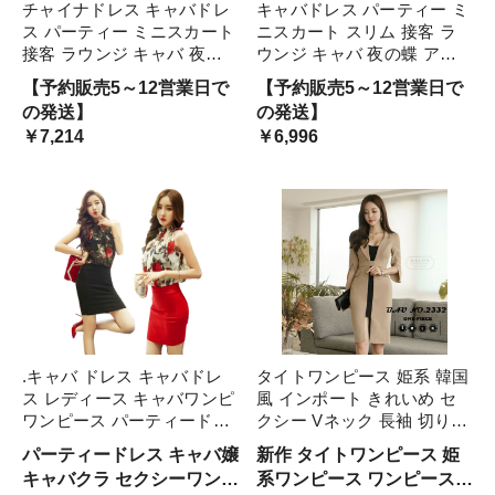
チャイナドレス キャバドレ
キャバドレス パーティー ミ
ス パーティー ミニスカート
ニスカート スリム 接客 ラ
接客 ラウンジ キャバ 夜の
ウンジ キャバ 夜の蝶 アゲ
蝶 アゲハ チャイナ風 衣装
ハ 衣装 ワンピース ヒップ
【予約販売5～12営業日で
【予約販売5～12営業日で
ワンピース ヒップラインフ
ラインフィット タイト セク
の発送】
の発送】
ィット タイト セクシー 艶
シー 魅惑 アーバン スタイ
￥7,214
￥6,996
やか アーバン スタイリッ
リッシュ レディース 艶やか
魅惑
.キャバ ドレス キャバドレ
タイトワンピース 姫系 韓国
ス レディース キャバワンピ
風 インポート きれいめ セ
ワンピース パーティードレ
クシー Vネック 長袖 切り替
ス ナイトドレス ミニワンピ
え タイト フリル 着痩せ オ
パーティードレス キャバ嬢
新作 タイトワンピース 姫
ース ミニドレス ミニワンピ
フショルダー お呼ばれ ミド
キャバクラ セクシーワンピ
系ワンピース ワンピース
タイト シフォン ベアトップ
ル丈 パーティドレス 上品