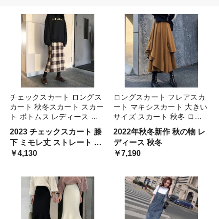
チェックスカート ロングス
ロングスカート フレアスカ
カート 秋冬スカート スカー
ート マキシスカート 大きい
ト ボトムス レディース ウ
サイズ スカート 秋冬 ロン
ール ハイウエスト ラップス
グ フレア ハイウエスト ア
2023 チェックスカート 膝
2022年秋冬新作 秋の物 レ
カート ミモレ丈 ロング チ
シンメトリー イレギュラー
下 ミモレ丈 ストレート タ
ディース 秋冬
ェック柄 格子縞 グレー カ
ヘム シンプル 個性的 おし
イト スカート ラップ かわ
￥4,130
￥7,190
ジュアル レトロ シンプ ブ
ゃれ 大人 上品 冬 新作 カー
いい 韓国 コーデ チェック
ラウン
秋
柄 ブラウン ベージュ カジ
ュアル 個性的 レトロ ガー
リー ボトムス