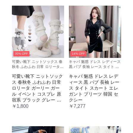
30% OFF
14% OFF
可愛い靴下 ニットソックス 春
キャバ 魅惑 ドレス レディース
秋冬 ふわふわ 日常 ロリータ
黒 パブ 長袖 レース タイト ス
ガーリー ガール イベント コス
カート エレガント プリーツ 韓
可愛い靴下 ニットソック
キャバ 魅惑 ドレス レデ
プレ 原宿系 ブラック グレー
国 セクシー
ス 春秋冬 ふわふわ 日常
ィース 黒 パブ 長袖 レー
ベージュ cm067t2t2x1 ホワ
イト
ロリータ ガーリー ガー
ス タイト スカート エレ
ル イベント コスプレ 原
ガント プリーツ 韓国 セ
宿系 ブラック グレー ベ
クシー
ージュ cm067t2t2x1 ホワ
￥1,800
￥7,277
イト