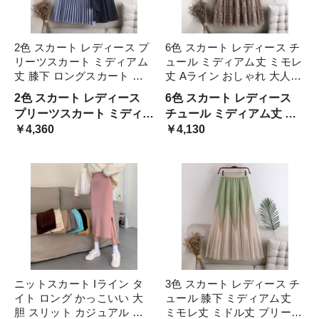
2色 スカート レディース プ
6色 スカート レディース チ
リーツスカート ミディアム
ュール ミディアム丈 ミモレ
丈 膝下 ロングスカート フ
丈 Aライン おしゃれ 大人可
リル Aライン おしゃれ 大人
愛い エレガント 清楚 フェ
2色 スカート レディース
6色 スカート レディース
可愛い きれいめ 個性的 エ
ミニン きれいめ ゆったり
プリーツスカート ミディア
チュール ミディアム丈 ミ
レガント 上品 高級感 華や
華やか ブラウン ピンク ア
ム丈 膝下 ロングスカート
￥4,360
モレ丈 ライン おしゃれ 大
￥4,130
か ブルー ブラッ フェミニ
プリコット オフホワイ 茶色
フリル ライン おしゃれ 大
人可愛い エレガント 清楚
ン
人可愛い きれいめ 個性的
フェミニン きれいめ ゆっ
エレガント 上品 高級感
たり 華やか ブラウン 茶色
ニットスカート Iライン タ
3色 スカート レディース チ
イト ロング かっこいい 大
ュール 膝下 ミディアム丈
胆 スリット カジュアル ミ
ミモレ丈 ミドル丈 プリーツ