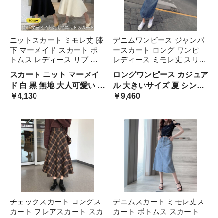
ニットスカート ミモレ丈 膝
デニムワンピース ジャンパ
下 マーメイド スカート ボ
ースカート ロング ワンピ
トムス レディース リブ ニ
レディース ミモレ丈 スリム
ット フィッシュテール 春
デニム かわいい おしゃれ
スカート ニット マーメイ
ロングワンピース カジュア
秋 冬 きれいめ コーデ おし
カジュアル 無地 春 夏 秋 10
ド 白 黒 無地 大人可愛い フ
ル 大きいサイズ 夏 シンプ
ゃれ 無地 フレア 白 ホワイ
代 20代 40代 大人カジュア
ェミニン 春 秋 ミモレ丈 膝
￥4,130
ル 大人 おしゃれ＜＞
￥9,460
ト ベージュ ハイウエスト
ル ワンピース 30代
下 かわいい 韓国 個性的 レ
トロ ガーリー ひざ下 ハイ
ウエスト 綺麗
チェックスカート ロングス
デニムスカート ミモレ丈ス
カート フレアスカート スカ
カート ボトムス スカート