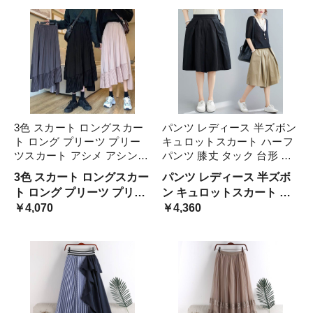
シースルー レース シフォ
ン 個性的 レトロ ガーリー
エ
3色 スカート ロングスカー
パンツ レディース 半ズボン
ト ロング プリーツ プリー
キュロットスカート ハーフ
ツスカート アシメ アシンメ
パンツ 膝丈 タック 台形 フ
トリー フレア ワンサイズ
レア ミディ丈 おしゃれ 大
3色 スカート ロングスカー
パンツ レディース 半ズボ
レディース グレー ブラック
人可愛い レトロ ガーリー
ト ロング プリーツ プリー
ン キュロットスカート ハ
アプリコット 灰色 黒 オシ
きれいめ ゆったり プラスサ
ツスカート アシメ アシン
￥4,070
ーフパンツ 膝丈 タック 台
￥4,360
ャレ 上品 エレガント 可愛
イズ 無地 シン 大きいサイ
メトリ
形 フレア ミディ丈 おしゃ
い
ズ
れ 大人可愛い レトロ ガー
リー きれいめ ゆったり 大
き