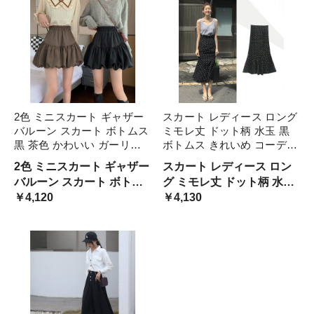
い 春 秋 グリーン 無地 ボト
ム
2色 ミニスカート ギャザー
スカート レディース ロング
バルーン スカート ボトムス
ミモレ丈 ドット柄 水玉 黒
黒 茶色 かわいい ガーリー
ボトムス きれいめ コーデ
ミニ丈 ブラウン ブラック
モノトーン シック ハイウエ
2色 ミニスカート ギャザー
スカート レディース ロン
ショート丈 ラブリー キュー
スト マーメイドライン 大人
バルーン スカート ボトム
グ ミモレ丈 ドット柄 水玉
ト 個性的 スタイルアップ
カジュアル 着回し オフィス
ス 黒 茶色 かわいい ガーリ
￥4,120
黒 ボトムス きれいめ スカ
￥4,130
ハイウエスト Aライ 韓国
おしゃ レトロ
ー
ート コーデ モノトーン シ
ック ハイウエスト マーメ
イドライン 大人 カジュア
ル レトロ 着回し オ