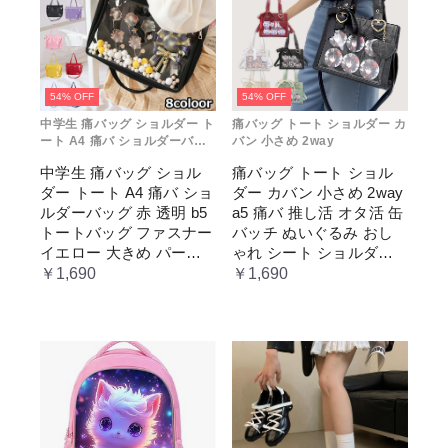
54% OFF
54% OFF
中学生 痛バッグ ショルダー ト
痛バッグ トート ショルダー カ
ート A4 痛バ ショルダーバッ
バン 小さめ 2way
グ 赤 透明
中学生 痛バッグ ショル
痛バッグ トート ショル
ダー トート A4 痛バ ショ
ダー カバン 小さめ 2way
ルダーバッグ 赤 透明 b5
a5 痛バ 推し活 オタ活 缶
トートバッグ ファスナー
バッチ ぬいぐるみ おし
イエロー 大きめ パープ
ゃれ シート ショルダー
ル 水色 いたばっく 痛バ
バッグ 透明 ポケット ク
￥1,690
￥1,690
ック 缶バッチ ぬいぐる
リア 大きめ レディース
み 小さめ 安い オタ活 推
メンズ 推し色 黒 白 赤 緑
し活 ヲタ活 推しカラー
推し色 肩掛け レディー
ス