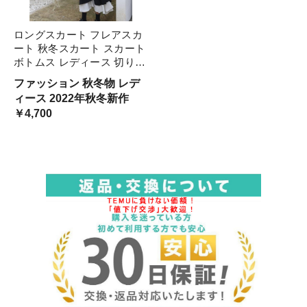
ロングスカート フレアスカ
ート 秋冬スカート スカート
ボトムス レディース 切り替
え バイカラー ウエストゴム
ファッション 秋冬物 レデ
ハイウエスト Aライン ロン
ィース 2022年秋冬新作
グ ミモレ丈 ブラック 無地
￥4,700
ツートンカラー フロ フレア