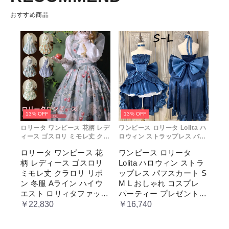
おすすめ商品
13% OFF
13% OFF
ロリータ ワンピース 花柄 レデ
ワンピース ロリータ Lolita ハ
ィース ゴスロリ ミモレ丈 クラ
ロウィン ストラップレス パフ
ロリ リボン 冬服 Aライン ハイ
スカート S M L おしゃれ コス
ロリータ ワンピース 花
ワンピース ロリータ
ウエスト ロリィタファッショ
プレ パーティー プレゼント レ
柄 レディース ゴスロリ
Lolita ハロウィン ストラ
ン レトロ風 クラシカル 上品
ディース コスチューム プリン
かわいい 日常着 通勤 お出かけ
セス ロマンティック ブル ドレ
ミモレ丈 クラロリ リボ
ップレス パフスカート S
仮 通学
ス
ン 冬服 Aライン ハイウ
M L おしゃれ コスプレ
エスト ロリィタファッシ
パーティー プレゼント
ョン レトロ風 クラシカ
レディース コスチューム
￥22,830
￥16,740
ル 上品 かわいい 日常着
プリンセス ロマンティッ
通勤 お出かけ 仮 通学
ク ブル ドレス