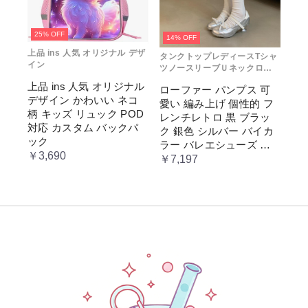
25% OFF
14% OFF
上品 ins 人気 オリジナル デザ
タンクトップレディースTシャ
イン
ツノースリーブＵネックロゴ
プリント
上品 ins 人気 オリジナル
ローファー パンプス 可
デザイン かわいい ネコ
愛い 編み上げ 個性的 フ
柄 キッズ リュック POD
レンチレトロ 黒 ブラッ
対応 カスタム バックパ
ク 銀色 シルバー バイカ
ック
ラー バレエシューズ 変
￥3,690
形ヒール 3.5cm ガーリー
￥7,197
ラブリー お嬢様 姫系 ロ
リータ 高 量産系