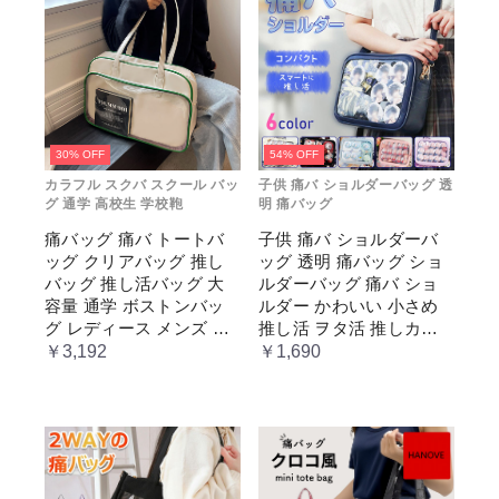
30% OFF
54% OFF
カラフル スクバ スクール バッ
子供 痛バ ショルダーバッグ 透
グ 通学 高校生 学校鞄
明 痛バッグ
痛バッグ 痛バ トートバ
子供 痛バ ショルダーバ
ッグ クリアバッグ 推し
ッグ 透明 痛バッグ ショ
バッグ 推し活バッグ 大
ルダーバッグ 痛バ ショ
容量 通学 ボストンバッ
ルダー かわいい 小さめ
グ レディース メンズ 男
推し活 ヲタ活 推しカラ
女兼用 学生 スクール 透
ー 推し色 肩掛け レディ
￥3,192
￥1,690
明窓 JK jk ジム イベント
ース