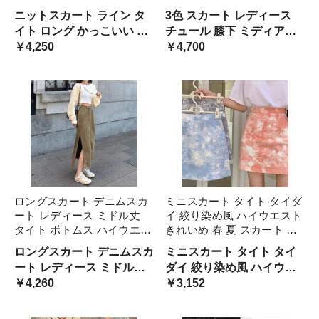
モレ丈 スカート ボトムス
スカート ウエストゴム シー
ニットスカート ライン タ
3色 スカート レディース
レディース 春 秋 冬 ハイウ
スルー 透け感 おしゃれ 大
イト ロング かっこいい 大
チュール 膝下 ミディアム
エスト 大人可愛い オルチャ
人可愛い 個性的 カジュアル
胆 スリット カジュアル ミ
￥4,250
丈 ミモレ丈 ミドル丈 プリ
￥4,700
ン ファッション 着回し 韓
ルーズ モダン ゆ シンプル
モレ
ーツスカート ウエストゴム
国
シースルー 透け感 おしゃ
れ 大人可愛い 個性的 カジ
ュ
ロングスカート デニムスカ
ミニスカート タイト タイダ
ート レディース ミドル丈
イ 絞り染め風 ハイウエスト
タイト ボトムス ハイウエス
きれいめ 春 夏 スカート レ
ト オリーブ色 サイドスリッ
ディース ショート丈 超ミニ
ロングスカート デニムスカ
ミニスカート タイト タイ
ト セクシー かっこいい 春
ボトムス グレー ブルー ピ
ート レディース ミドル丈
ダイ 絞り染め風 ハイウエ
秋 グリーン 無地 深スリッ
ンク 灰色 青 個性的 オシャ
タイト ボトムス ハイウエ
￥4,260
スト きれいめ 春 夏 スカー
￥3,152
ト 大人 お スカート
レ スタイルアッ 可愛い
スト オリーブ色 サイドス
ト レ
リット セクシー かっこい