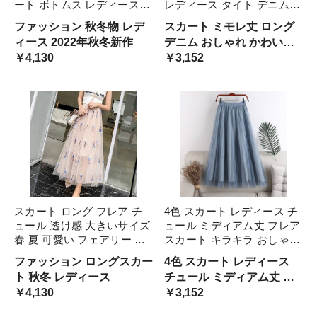
ート ボトムス レディース
レディース タイト デニム
秋冬 ハイウエスト Aライン
膝丈 ミモレ丈 スリット ハ
ファッション 秋冬物 レデ
スカート ミモレ丈 ロング
ロング ミモレ丈 格子縞 チ
イウエスト セクシー おしゃ
ィース 2022年秋冬新作
デニム おしゃれ かわいい
ェック柄 ブラウン フレア
れ 春 夏 秋 10代 30代 40代
￥4,130
かっこいい
￥3,152
カジュアル レトロ 可 きれ
大きいサイズ 20代
いめ
スカート ロング フレア チ
4色 スカート レディース チ
ュール 透け感 大きいサイズ
ュール ミディアム丈 フレア
春 夏 可愛い フェアリー 大
スカート キラキラ おしゃれ
人 刺繍 柄 ハイウエスト 軽
大人可愛い 透け感 シースル
ファッション ロングスカー
4色 スカート レディース
やか 羽
ー レース シフォン 個性的
ト 秋冬 レディース
チュール ミディアム丈 フ
レトロ ガーリー ゆったり
￥4,130
レアスカート キラキラ お
￥3,152
パール 華やか エレガント
しゃれ 大人可愛い 透け感