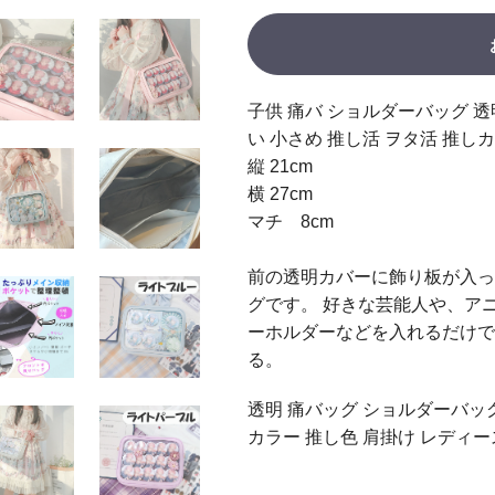
子供 痛バ ショルダーバッグ 透
い 小さめ 推し活 ヲタ活 推し
縦 21cm
横 27cm
マチ 8cm
前の透明カバーに飾り板が入っ
グです。 好きな芸能人や、ア
ーホルダーなどを入れるだけで
る。
透明 痛バッグ ショルダーバッグ
カラー 推し色 肩掛け レディー