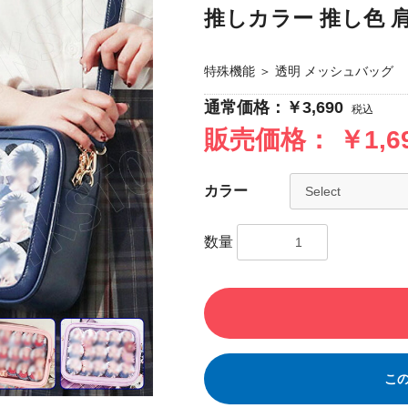
推しカラー 推し色 
特殊機能
＞
透明 メッシュバッグ
通常価格：￥3,690
税込
販売価格：
￥1,
カラー
数量
こ