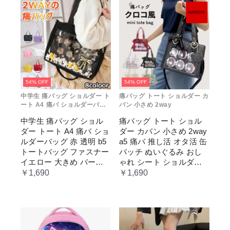
54% OFF
54% OFF
中学生 痛バッグ ショルダー ト
痛バッグ トート ショルダー カ
ート A4 痛バ ショルダーバッ
バン 小さめ 2way
グ 赤 透明
中学生 痛バッグ ショル
痛バッグ トート ショル
ダー トート A4 痛バ ショ
ダー カバン 小さめ 2way
ルダーバッグ 赤 透明 b5
a5 痛バ 推し活 オタ活 缶
トートバッグ ファスナー
バッチ ぬいぐるみ おし
イエロー 大きめ パープ
ゃれ シート ショルダー
ル 水色 いたばっく 痛バ
バッグ 透明 ポケット ク
￥1,690
￥1,690
ック 缶バッチ ぬいぐる
リア 大きめ レディース
み 小さめ 安い オタ活 推
メンズ 推し色 黒 白 赤 緑
し活 ヲタ活 推しカラー
推し色 肩掛け レディー
ス