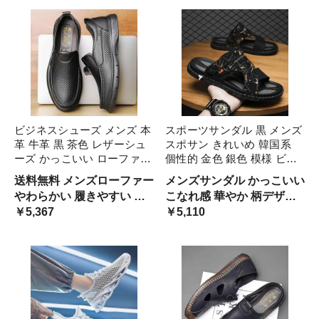
ス ニッチ 大学生 存在感 ス
チ 存在感 パンク モノトー
タイリッシュ
ン 黒色 紐なし 帆布
ビジネスシューズ メンズ 本
スポーツサンダル 黒 メンズ
革 牛革 黒 茶色 レザーシュ
スポサン きれいめ 韓国系
ーズ かっこいい ローファー
個性的 金色 銀色 模様 ビー
フォーマル 男性用 革靴 柔
チサンダル リラックス 大学
送料無料 メンズローファー
メンズサンダル かっこいい
らかい ソフトレザー 痛くな
生 おしゃれ ブラックコーデ
やわらかい 履きやすい ベ
こなれ感 華やか 柄デザイ
い 軽い 快適 ホローデザイ
ラフ 春夏 シューズ 男性用
ーシック 個性的 シンプル
￥5,367
ン ユニーク 黒サンダル ス
￥5,110
ン ブラック ブラウ 穴あき
ビーチ レジャー ア 海
定番 ビジネス用 オフィス
トラップサンダル 履きやす
用 仕事用 シューズ 大人男
い ルーズ ストリート 大人
子 ビジネスマン 出張 パー
カジュアル サマーシューズ
ティー