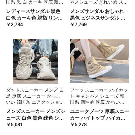
国系 黒 白 カーキ 厚底 親指
ネスシューズ きれいめ スポ
リング ゴールド メタリック
ーツサンダル 韓国系 ブラッ
レディースサンダル 黒色
メンズサンダル おしゃれ
個性的 映える アクセサリー
ク 無地 編み込み 個性的 春
白色 カーキ色 親指 リング
黒色 ビジネスサンダル こ
春夏 シューズ 抜け感 高見
夏 フォーマル シューズ 高
金色 トング オルチャン系
￥2,784
なれ感 抜け感 大人カジュ
￥7,769
え 軽い 快適 ルーズ
級感 セレブ リラック 男性
ハイセンス 厚底サンダル
アル 通勤 オフィス お出か
用
抜け感 大人女子 夏休み ハ
け パーティー シティ 大学
イセンス ユニーク
生 スタイリッシュ 柔らか
い
ダッドスニーカー メンズ 白
ブーツ スニーカー ハイカッ
黒 厚底 スニーカー かっこ
ト キャンバス シューズ 韓
いい 韓国系 エアクッション
国系 個性的 厚底 かわいい
高級感 高見え 白スニーカー
黒 カーキ バイカラー ルー
メンズスニーカー メンズシ
ユニークブーツ 厚底スニー
黒スニーカー 緑 バイカラー
ズ ショートブーツ ミドル丈
ューズ 白色 黒色 緑色 シン
カー ハイトップ ハイカッ
無地 ハイテクスニーカー ス
ゆったり ベルトデザイン ユ
プル 個性的 ゴツい ぽって
￥5,081
トスニーカー レディース用
￥5,278
トリート オール 運動靴
ニーク 海 サイドファスナー
り 太紐 絵になる ハイセン
かっこいい オシャレ ニッ