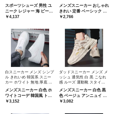
め 黒 紺 緑 レジャー アウト
大学生 高校生 タウンユース
スポーツシューズ 男性 ユ
メンズスニーカー おしゃれ
ドア キャンプ ビーチサンダ
運動靴 通勤 自転車 合わせ
ニーク レジャー 海 ビーチ
きれい 定番 ベーシック 春
ル 春夏 シューズ 涼しい 男
やすい 使いやすい ブラック
川 キャンプ 夏用 スリッパ
￥4,137
夏 メッシュ 通気性 スニー
￥2,766
性用 グリーン 軽量
きれいめ スト 走りやすい
透け感 韓国風 軽い 軽やか
カー モノトーン 黒コーデ
清涼感 蒸れない スポーテ
緑 グレー ライン 安い コス
ィー ストリート
パ 散歩
白スニーカー メンズ シンプ
ダッドスニーカー メンズ メ
ル きれいめ 韓国系 スニー
ッシュ 通気性 白 黒 こなれ
カー ホワイト 無地 厚底 シ
感 ルーズ 運動靴 スタイリ
ューズ レザースニーカー 合
ッシュ スニーカー 韓国系
メンズスニーカー 白色 ホ
メンズスニーカー 白色 黒
皮 おしゃれ 抜け感 春夏ス
男子 クッションソール 厚底
ワイトコーデ 韓国風 トレ
色 ベージュ アンニュイ ス
ニーカー 男性 ボーイ 運動
シューズ カッコイイ 映える
ンド 人気 定番 厚底スニー
￥3,152
トリート ハイテクスニーカ
￥3,082
靴 ベーシック オルチャン系
ニッチ 黒スニーカ 個性的
カー レザー オシャレ 定番
ー 男の子 大学生 高校生 学
安い コスパ 学生 通学 レジ
生 男の子 ボーイッシュ イ