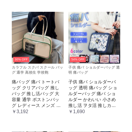
30% OFF
54% OFF
カラフル スクバ スクール バッ
子供 痛バ ショルダーバッグ 透
グ 通学 高校生 学校鞄
明 痛バッグ
痛バッグ 痛バ トートバ
子供 痛バ ショルダーバ
ッグ クリアバッグ 推し
ッグ 透明 痛バッグ ショ
バッグ 推し活バッグ 大
ルダーバッグ 痛バ ショ
容量 通学 ボストンバッ
ルダー かわいい 小さめ
グ レディース メンズ 男
推し活 ヲタ活 推しカラ
女兼用 学生 スクール 透
ー 推し色 肩掛け レディ
￥3,192
￥1,690
明窓 JK jk ジム イベント
ース