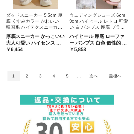
ダッドスニーカー 5.5cm 厚
ウェディングシューズ 6cm
底 くすみカラー かわいい
9cm ハイヒール レトロ 可愛
韓国系 ハイテクスニーカー
い 白 パンプス 厚底 プラッ
レディース ごつ可愛い メタ
トフォームシューズ バック
厚底スニーカー かっこいい
ハイヒール 厚底 ローファ
リック シルバー ピンク 紫
ル 個性的 身長アップ 結婚
大人可愛い ハイセンス オ
ー パンプス 白色 個性的 ユ
パープル ベージュ グレー
式 ブライダル レザーシュー
ルチャン 韓国女子 おしゃ
￥6,454
ニーク ぽってり おしゃれ
￥5,853
グラデーション 淡色 黒
ズ 脚長 スタイルア 花嫁
れ ルーズ くすみピンク ア
韓国風 前撮り 二次会 お嫁
ンニュイ 運動靴 セレブ ニ
さん ぽってり ラウンドト
ッチ 人気 映える 大学生 レ
ゥ 白パンプス 量産
ザー
1
2
3
4
5
...
次へ
最後へ