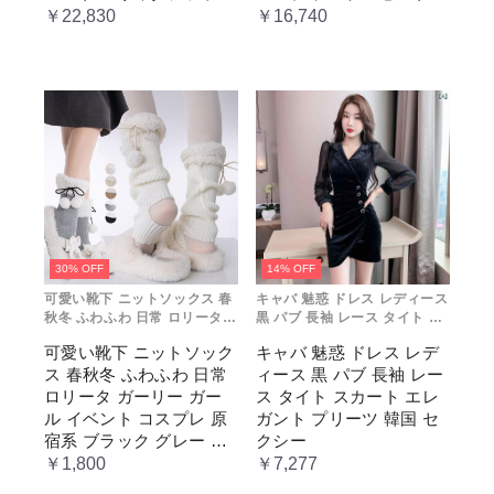
ョン レトロ風 クラシカ
レディース コスチューム
￥22,830
￥16,740
ル 上品 かわいい 日常着
プリンセス ロマンティッ
通勤 お出かけ 仮 通学
ク ブル ドレス
30% OFF
14% OFF
可愛い靴下 ニットソックス 春
キャバ 魅惑 ドレス レディース
秋冬 ふわふわ 日常 ロリータ
黒 パブ 長袖 レース タイト ス
ガーリー ガール イベント コス
カート エレガント プリーツ 韓
可愛い靴下 ニットソック
キャバ 魅惑 ドレス レデ
プレ 原宿系 ブラック グレー
国 セクシー
ス 春秋冬 ふわふわ 日常
ィース 黒 パブ 長袖 レー
ベージュ cm067t2t2x1 ホワ
イト
ロリータ ガーリー ガー
ス タイト スカート エレ
ル イベント コスプレ 原
ガント プリーツ 韓国 セ
宿系 ブラック グレー ベ
クシー
ージュ cm067t2t2x1 ホワ
￥1,800
￥7,277
イト