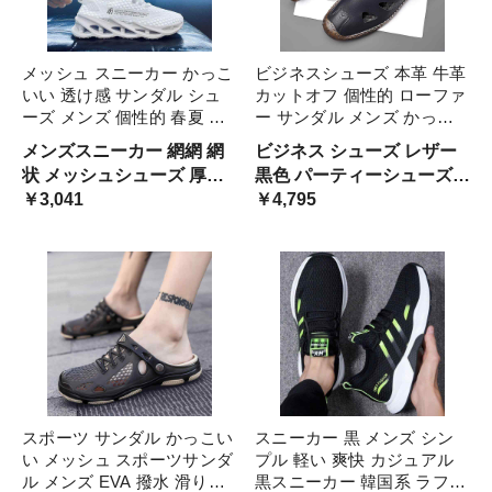
メッシュ スニーカー かっこ
ビジネスシューズ 本革 牛革
いい 透け感 サンダル シュ
カットオフ 個性的 ローファ
ーズ メンズ 個性的 春夏 男
ー サンダル メンズ かっこ
性用 黒 白 青 バイカラー シ
いい セレブ 高級感 黒 茶色
メンズスニーカー 網網 網
ビジネス シューズ レザー
ンプル きれいめ 運動靴 蒸
レザーシューズ 穴あき ユニ
状 メッシュシューズ 厚底
黒色 パーティーシューズ
れにくい 涼しい オシャレ
ーク おしゃれ 革靴 オフィ
スニーカー クッション ソ
￥3,041
お呼ばれ 仕事 オフィス メ
￥4,795
大学生 エアクッシ 清涼感
ス ソフトレザ フォーマル
ール 黒色 白色 ブルー 水色
ンズ用 面白い 春夏 蒸れに
軽量 爽快 リラックス 夏ス
くい 柔らかい こなれ感 ル
ニーカー メンズ用 上品
ーズ 大人カジュアル
スポーツ サンダル かっこい
スニーカー 黒 メンズ シン
い メッシュ スポーツサンダ
プル 軽い 爽快 カジュアル
ル メンズ EVA 撥水 滑り止
黒スニーカー 韓国系 ラフ