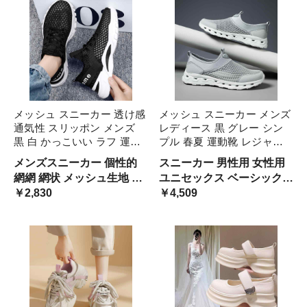
ャー くつ
ンスタ映え ベーシック
メッシュ スニーカー 透け感
メッシュ スニーカー メンズ
通気性 スリッポン メンズ
レディース 黒 グレー シン
黒 白 かっこいい ラフ 運動
プル 春夏 運動靴 レジャー
靴 春夏 レジャー アウトド
アウトドア 網網 網状 透け
メンズスニーカー 個性的
スニーカー 男性用 女性用
ア 涼しげ 軽い 黒スニーカ
感 柔らかい スポーツシュー
網網 網状 メッシュ生地 ユ
ユニセックス ベーシック
ー 白スニーカー 肌見せ 蒸
ズ 女子 男子 25.5 26 26.5 大
ニーク 爽快 軽量 涼しい 軽
￥2,830
バイカラー オールブラック
￥4,509
れにくい 軽量 大学 涼しい
きいサイズ
やか 夏スニーカー 男性用
黒スニーカー スリッポン
ルーズ 抜け感 クール キャ
あみあみ 肌見せ 蒸れない
ンプ モノトーン
ソフトソール 男女兼用