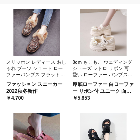
スリッポン レディース おし
8cm もこもこ ウェディング
ゃれ ブーツ ショート ロー
シューズ レトロ リボン 可
ファーパンプス フラットシ
愛い ローファー パンプス
ューズ 秋 冬 ファー ラメ ス
白 黒 厚底 身長アップ レザ
ファッション スニーカー
厚底ローファー 白ローファ
パンコール 靴 シューズ エ
ー ブライダル 花嫁 結婚式
2022秋冬新作
ー リボン付 ユニーク 面白
スニック大人可愛い カジュ
シューズ ロリータ お嬢様
￥4,700
い ラブリー かわいい 白色
￥5,853
アル 個性 ペタンコ
コスプレ ガーリー 姫系
シューズ オルチャン 女子
プリンセス ロリィタ コス
前撮り セレブ モデル