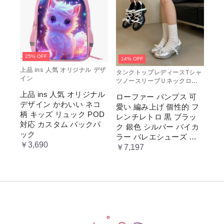
25% OFF
14% OFF
上品 ins 人気 オリジナル デザ
タンクトップレディースTシャ
イン
ツノースリーブＵネックロゴ
プリント
上品 ins 人気 オリジナル
ローファー パンプス 可
デザイン かわいい ネコ
愛い 編み上げ 個性的 フ
柄 キッズ リュック POD
レンチレトロ 黒 ブラッ
対応 カスタム バックパ
ク 銀色 シルバー バイカ
ック
ラー バレエシューズ 変
￥3,690
形ヒール 3.5cm ガーリー
￥7,197
ラブリー お嬢様 姫系 ロ
リータ 高 量産系