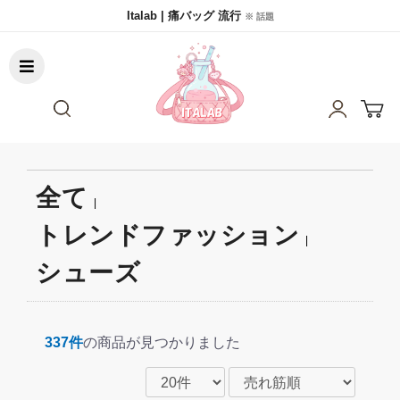
Italab | 痛バッグ 流行
※ 話題
全て
|
トレンドファッション
|
シューズ
337件
の商品が見つかりました