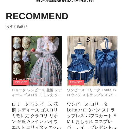
RECOMMEND
おすすめ商品
13% OFF
13% OFF
ロリータ ワンピース 花柄 レデ
ワンピース ロリータ Lolita ハ
ィース ゴスロリ ミモレ丈 クラ
ロウィン ストラップレス パフ
ロリ リボン 冬服 Aライン ハイ
スカート S M L おしゃれ コス
ロリータ ワンピース 花
ワンピース ロリータ
ウエスト ロリィタファッショ
プレ パーティー プレゼント レ
柄 レディース ゴスロリ
Lolita ハロウィン ストラ
ン レトロ風 クラシカル 上品
ディース コスチューム プリン
かわいい 日常着 通勤 お出かけ
セス ロマンティック ブル ドレ
ミモレ丈 クラロリ リボ
ップレス パフスカート S
仮 通学
ス
ン 冬服 Aライン ハイウ
M L おしゃれ コスプレ
エスト ロリィタファッシ
パーティー プレゼント