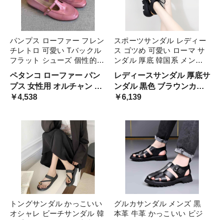
パンプス ローファー フレン
スポーツサンダル レディー
チレトロ 可愛い Tバックル
ス ゴツめ 可愛い ローマ サ
フラット シューズ 個性的
ンダル 厚底 韓国系 メンズ
ローヒール 1cm ぺたんこ ス
ライク かっこいい レザーサ
ペタンコ ローファー パン
レディースサンダル 厚底サ
リッポン レザーシューズ ピ
ンダル ストラップ スポサン
プス 女性用 オルチャン 女
ンダル 黒色 ブラウンカラ
ンク 茶色 ブラウン 清楚
ビーサン 黒 ブラック ブラ
子 ガール かわいい キュー
￥4,538
ー ベージュ バイカラー ご
￥6,139
kawaii 女子 お嬢様
ウン レースアップ マニ 茶
ト ナチュラル 姫系 上品 量
つ可愛い ロック ダッドス
色
産系 フレンチカジュアル
ニーカー風 合皮 ニッチ 身
幼い 甘い ユニーク お出か
長アップ オルチャン系
け
トングサンダル かっこいい
グルカサンダル メンズ 黒
オシャレ ビーチサンダル 韓
本革 牛革 かっこいい ビジ