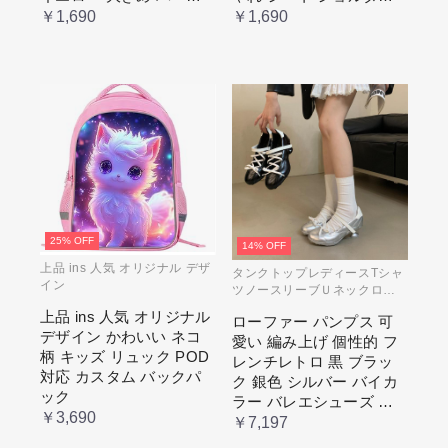
ル 水色 いたばっく 痛バ
バッグ 透明 ポケット ク
￥1,690
￥1,690
ック 缶バッチ ぬいぐる
リア 大きめ レディース
み 小さめ 安い オタ活 推
メンズ 推し色 黒 白 赤 緑
し活 ヲタ活 推しカラー
推し色 肩掛け レディー
ス
25% OFF
14% OFF
上品 ins 人気 オリジナル デザ
タンクトップレディースTシャ
イン
ツノースリーブＵネックロゴ
プリント
上品 ins 人気 オリジナル
ローファー パンプス 可
デザイン かわいい ネコ
愛い 編み上げ 個性的 フ
柄 キッズ リュック POD
レンチレトロ 黒 ブラッ
対応 カスタム バックパ
ク 銀色 シルバー バイカ
ック
ラー バレエシューズ 変
￥3,690
形ヒール 3.5cm ガーリー
￥7,197
ラブリー お嬢様 姫系 ロ