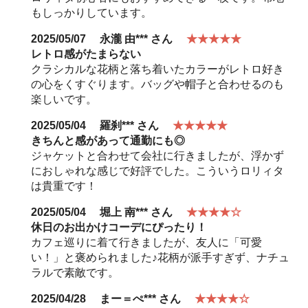
もしっかりしています。
2025/05/07
永瀧 由***
さん
★★★★★
レトロ感がたまらない
クラシカルな花柄と落ち着いたカラーがレトロ好き
の心をくすぐります。バッグや帽子と合わせるのも
楽しいです。
2025/05/04
羅刹***
さん
★★★★★
きちんと感があって通勤にも◎
ジャケットと合わせて会社に行きましたが、浮かず
におしゃれな感じで好評でした。こういうロリィタ
は貴重です！
2025/05/04
堀上 南***
さん
★★★★☆
休日のお出かけコーデにぴったり！
カフェ巡りに着て行きましたが、友人に「可愛
い！」と褒められました♪花柄が派手すぎず、ナチュ
ラルで素敵です。
2025/04/28
まー＝ぺ***
さん
★★★★☆