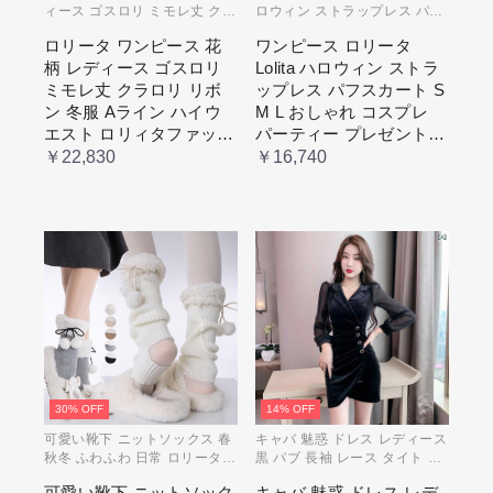
ィース ゴスロリ ミモレ丈 クラ
ロウィン ストラップレス パフ
ロリ リボン 冬服 Aライン ハイ
スカート S M L おしゃれ コス
ロリータ ワンピース 花
ワンピース ロリータ
ウエスト ロリィタファッショ
プレ パーティー プレゼント レ
柄 レディース ゴスロリ
Lolita ハロウィン ストラ
ン レトロ風 クラシカル 上品
ディース コスチューム プリン
かわいい 日常着 通勤 お出かけ
セス ロマンティック ブル ドレ
ミモレ丈 クラロリ リボ
ップレス パフスカート S
仮 通学
ス
ン 冬服 Aライン ハイウ
M L おしゃれ コスプレ
エスト ロリィタファッシ
パーティー プレゼント
ョン レトロ風 クラシカ
レディース コスチューム
￥22,830
￥16,740
ル 上品 かわいい 日常着
プリンセス ロマンティッ
通勤 お出かけ 仮 通学
ク ブル ドレス
30% OFF
14% OFF
可愛い靴下 ニットソックス 春
キャバ 魅惑 ドレス レディース
秋冬 ふわふわ 日常 ロリータ
黒 パブ 長袖 レース タイト ス
ガーリー ガール イベント コス
カート エレガント プリーツ 韓
可愛い靴下 ニットソック
キャバ 魅惑 ドレス レデ