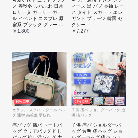
プレ 原宿系 ブラック グレー
国 セクシー
ス 春秋冬 ふわふわ 日常
ィース 黒 パブ 長袖 レー
ベージュ cm067t2t2x1 ホワイ
ト
ロリータ ガーリー ガー
ス タイト スカート エレ
ル イベント コスプレ 原
ガント プリーツ 韓国 セ
宿系 ブラック グレー ベ
クシー
ージュ cm067t2t2x1 ホワ
￥1,800
￥7,277
イト
30% OFF
54% OFF
カラフル スクバ スクール バッ
子供 痛バ ショルダーバッグ 透
グ 通学 高校生 学校鞄
明 痛バッグ
痛バッグ 痛バ トートバ
子供 痛バ ショルダーバ
ッグ クリアバッグ 推し
ッグ 透明 痛バッグ ショ
バッグ 推し活バッグ 大
ルダーバッグ 痛バ ショ