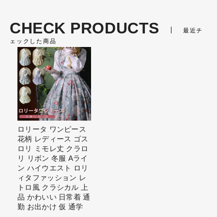
リータ 高 量産系
CHECK PRODUCTS
最近チ
ェックした商品
ロリータ ワンピース
花柄 レディース ゴス
ロリ ミモレ丈 クラロ
リ リボン 冬服 Aライ
ン ハイウエスト ロリ
ィタファッション レ
トロ風 クラシカル 上
品 かわいい 日常着 通
勤 お出かけ 仮 通学