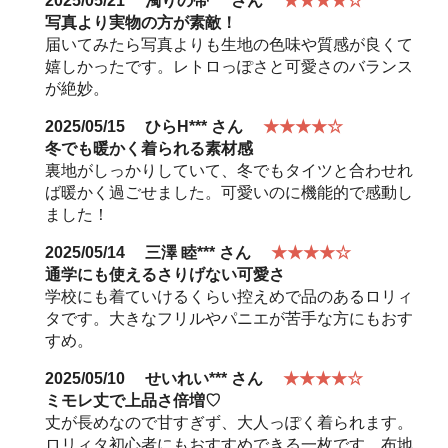
2025/05/21
濁りの帯***
さん
★★★★☆
写真より実物の方が素敵！
届いてみたら写真よりも生地の色味や質感が良くて
嬉しかったです。レトロっぽさと可愛さのバランス
が絶妙。
2025/05/15
ひらH***
さん
★★★★☆
冬でも暖かく着られる素材感
裏地がしっかりしていて、冬でもタイツと合わせれ
ば暖かく過ごせました。可愛いのに機能的で感動し
ました！
2025/05/14
三澤 睦***
さん
★★★★☆
通学にも使えるさりげない可愛さ
学校にも着ていけるくらい控えめで品のあるロリィ
タです。大きなフリルやパニエが苦手な方にもおす
すめ。
2025/05/10
せいれい***
さん
★★★★☆
ミモレ丈で上品さ倍増♡
丈が長めなので甘すぎず、大人っぽく着られます。
ロリィタ初心者にもおすすめできる一枚です。布地