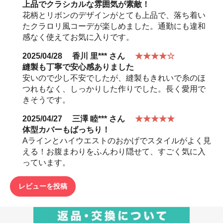
上品でクラシカルな雰囲気が素敵！
花柄とリボンのデザインがとても上品で、落ち着い
たクラロリ風コーデが楽しめました。通勤にも違和
感なく使えてお気に入りです。
2025/04/28
香川 里***
さん
★★★★☆
縫製も丁寧で安心感ありました
安いので少し不安でしたが、縫製もきれいで糸のほ
つれもなく、しっかりした作りでした。長く愛用で
きそうです。
2025/04/27
三澤 睦***
さん
★★★★★
体型カバーもばっちり！
Aラインとハイウエストのおかげでスタイルがよく見
える！お腹まわりをふんわり隠せて、すごく気に入
っています。
レビューを投稿