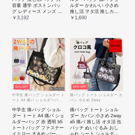
容量 通学 ボストンバッ
ルダー かわいい 小さめ
グ レディース メンズ 男
推し活 ヲタ活 推しカラ
女兼用 学生 スクール 透
ー 推し色 肩掛け レディ
￥3,192
￥1,690
明窓 JK jk ジム イベント
ース
54% OFF
54% OFF
中学生 痛バッグ ショルダー ト
痛バッグ トート ショルダー カ
ート A4 痛バ ショルダーバッ
バン 小さめ 2way
グ 赤 透明
中学生 痛バッグ ショル
痛バッグ トート ショル
ダー トート A4 痛バ ショ
ダー カバン 小さめ 2way
ルダーバッグ 赤 透明 b5
a5 痛バ 推し活 オタ活 缶
トートバッグ ファスナー
バッチ ぬいぐるみ おし
イエロー 大きめ パープ
ゃれ シート ショルダー