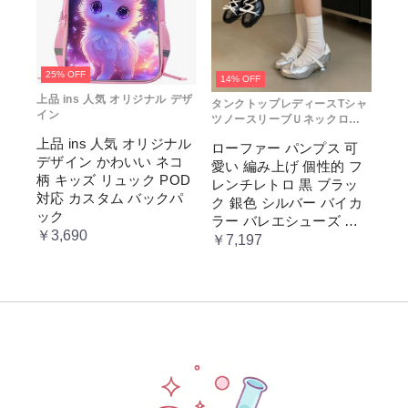
25% OFF
14% OFF
上品 ins 人気 オリジナル デザ
タンクトップレディースTシャ
イン
ツノースリーブＵネックロゴ
プリント
上品 ins 人気 オリジナル
ローファー パンプス 可
デザイン かわいい ネコ
愛い 編み上げ 個性的 フ
柄 キッズ リュック POD
レンチレトロ 黒 ブラッ
対応 カスタム バックパ
ク 銀色 シルバー バイカ
ック
ラー バレエシューズ 変
￥3,690
形ヒール 3.5cm ガーリー
￥7,197
ラブリー お嬢様 姫系 ロ
リータ 高 量産系