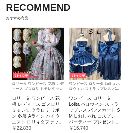
RECOMMEND
おすすめ商品
13% OFF
13% OFF
ロリータ ワンピース 花柄 レデ
ワンピース ロリータ Lolita ハ
ィース ゴスロリ ミモレ丈 クラ
ロウィン ストラップレス パフ
ロリ リボン 冬服 Aライン ハイ
スカート S M L おしゃれ コス
ロリータ ワンピース 花
ワンピース ロリータ
ウエスト ロリィタファッショ
プレ パーティー プレゼント レ
柄 レディース ゴスロリ
Lolita ハロウィン ストラ
ン レトロ風 クラシカル 上品
ディース コスチューム プリン
かわいい 日常着 通勤 お出かけ
セス ロマンティック ブル ドレ
ミモレ丈 クラロリ リボ
ップレス パフスカート S
仮 通学
ス
ン 冬服 Aライン ハイウ
M L おしゃれ コスプレ
エスト ロリィタファッシ
パーティー プレゼント
ョン レトロ風 クラシカ
レディース コスチューム
￥22,830
￥16,740