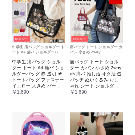
54% OFF
54% OFF
中学生 痛バッグ ショルダー ト
痛バッグ トート ショルダー カ
ート A4 痛バ ショルダーバッ
バン 小さめ 2way
グ 赤 透明
中学生 痛バッグ ショル
痛バッグ トート ショル
ダー トート A4 痛バ ショ
ダー カバン 小さめ 2way
ルダーバッグ 赤 透明 b5
a5 痛バ 推し活 オタ活 缶
トートバッグ ファスナー
バッチ ぬいぐるみ おし
イエロー 大きめ パープ
ゃれ シート ショルダー
ル 水色 いたばっく 痛バ
バッグ 透明 ポケット ク
￥1,690
￥1,690
ック 缶バッチ ぬいぐる
リア 大きめ レディース
み 小さめ 安い オタ活 推
メンズ 推し色 黒 白 赤 緑
し活 ヲタ活 推しカラー
推し色 肩掛け レディー
ス