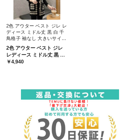
2色 アウター ベスト ジレ レ
ディース ミドル丈 黒 白 千
鳥格子 袖なし 大きいサイズ
可愛い 大人可愛い かっこい
2色 アウター ベスト ジレ
い チェック柄 モノトーン
レディース ミドル丈 黒 白
おしゃれ きれいめ カジュア
千鳥格子 袖なし 大きいサ
￥4,940
ル S L XL 2 Ｍ
イズ 可愛い 大人可愛い か
っこいい チェック柄 モノ
トーン おしゃれ きれいめ