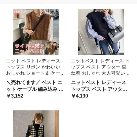
ニット ベスト レディース
ニットベスト レディース ト
トップス リボン かわいい
ップス ベスト アウター 重
おしゃれ ショート丈 ケーブ
ね着 おしゃれ 大人可愛い
ルニット レトロ ラフ ノー
カジュアル 着回し コーデ
＼売れてます／ ベスト ニ
ニットベスト レディース
スリーブ 重ね着 可愛い カ
ネイビー ラウンドネック ノ
ット ケーブル 編み込み サ
トップス ベスト アウター
ジュアル ナチュラル 韓国
ースリーブ チョッキ リブ
イドリボン かわいい カジ
￥3,152
重ね着 おしゃれ 大人可愛
￥4,130
通学 学生 ブラウ ファッシ
可愛い 大きいサイズ X リボ
ュアル ガーリー ベージュ
い カジュアル 着回し コー
ョン
ン
茶色 ブラウン ニットベス
デ ネイビー ラウンドネッ
ト トップス レトロ 韓国 お
ク ノースリーブ チョッキ
揃い 双子
リブ