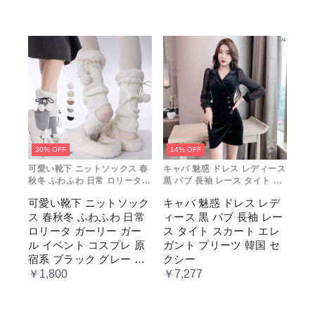
ル 上品 かわいい 日常着
プリンセス ロマンティッ
通勤 お出かけ 仮 通学
ク ブル ドレス
30% OFF
14% OFF
可愛い靴下 ニットソックス 春
キャバ 魅惑 ドレス レディース
秋冬 ふわふわ 日常 ロリータ
黒 パブ 長袖 レース タイト ス
ガーリー ガール イベント コス
カート エレガント プリーツ 韓
可愛い靴下 ニットソック
キャバ 魅惑 ドレス レデ
プレ 原宿系 ブラック グレー
国 セクシー
ス 春秋冬 ふわふわ 日常
ィース 黒 パブ 長袖 レー
ベージュ cm067t2t2x1 ホワ
イト
ロリータ ガーリー ガー
ス タイト スカート エレ
ル イベント コスプレ 原
ガント プリーツ 韓国 セ
宿系 ブラック グレー ベ
クシー
ージュ cm067t2t2x1 ホワ
￥1,800
￥7,277
イト