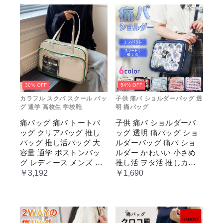
30% OFF
54% OFF
カラフル スクバ スクール バッ
子供 痛バ ショルダーバッグ 透
グ 通学 高校生 学校鞄
明 痛バッグ
痛バッグ 痛バ トートバ
子供 痛バ ショルダーバ
ッグ クリアバッグ 推し
ッグ 透明 痛バッグ ショ
バッグ 推し活バッグ 大
ルダーバッグ 痛バ ショ
容量 通学 ボストンバッ
ルダー かわいい 小さめ
グ レディース メンズ 男
推し活 ヲタ活 推しカラ
女兼用 学生 スクール 透
ー 推し色 肩掛け レディ
￥3,192
￥1,690
明窓 JK jk ジム イベント
ース