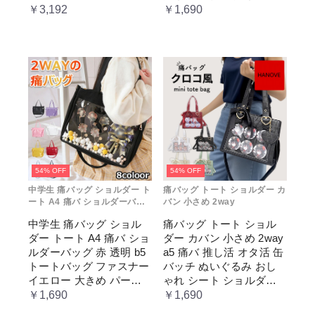
女兼用 学生 スクール 透
ー 推し色 肩掛け レディ
￥3,192
￥1,690
明窓 JK jk ジム イベント
ース
54% OFF
54% OFF
中学生 痛バッグ ショルダー ト
痛バッグ トート ショルダー カ
ート A4 痛バ ショルダーバッ
バン 小さめ 2way
グ 赤 透明
中学生 痛バッグ ショル
痛バッグ トート ショル
ダー トート A4 痛バ ショ
ダー カバン 小さめ 2way
ルダーバッグ 赤 透明 b5
a5 痛バ 推し活 オタ活 缶
トートバッグ ファスナー
バッチ ぬいぐるみ おし
イエロー 大きめ パープ
ゃれ シート ショルダー
ル 水色 いたばっく 痛バ
バッグ 透明 ポケット ク
￥1,690
￥1,690
ック 缶バッチ ぬいぐる
リア 大きめ レディース