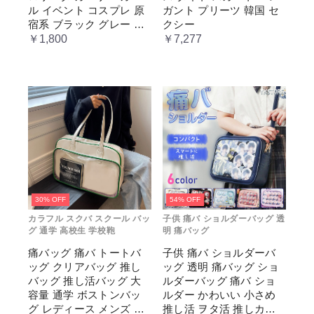
ル イベント コスプレ 原
ガント プリーツ 韓国 セ
宿系 ブラック グレー ベ
クシー
ージュ cm067t2t2x1 ホワ
￥1,800
￥7,277
イト
30% OFF
54% OFF
カラフル スクバ スクール バッ
子供 痛バ ショルダーバッグ 透
グ 通学 高校生 学校鞄
明 痛バッグ
痛バッグ 痛バ トートバ
子供 痛バ ショルダーバ
ッグ クリアバッグ 推し
ッグ 透明 痛バッグ ショ
バッグ 推し活バッグ 大
ルダーバッグ 痛バ ショ
容量 通学 ボストンバッ
ルダー かわいい 小さめ
グ レディース メンズ 男
推し活 ヲタ活 推しカラ