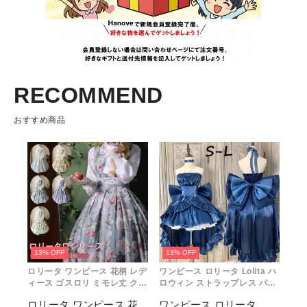
RECOMMEND
おすすめ商品
13% OFF
13% OFF
ロリータ ワンピース 花柄 レデ
ワンピース ロリータ Lolita ハ
ィース ゴスロリ ミモレ丈 クラ
ロウィン ストラップレス パフ
ロリ リボン 冬服 Aライン ハイ
スカート S M L おしゃれ コス
ロリータ ワンピース 花
ワンピース ロリータ
ウエスト ロリィタファッショ
プレ パーティー プレゼント レ