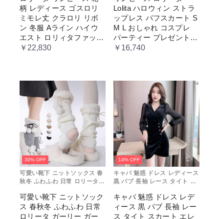
柄 レディース ゴスロリ
Lolita ハロウィン ストラ
ン レトロ風 クラシカル 上品
ディース コスチューム プリン
かわいい 日常着 通勤 お出かけ
セス ロマンティック ブル ドレ
ミモレ丈 クラロリ リボ
ップレス パフスカート S
仮 通学
ス
ン 冬服 Aライン ハイウ
M L おしゃれ コスプレ
エスト ロリィタファッシ
パーティー プレゼント
ョン レトロ風 クラシカ
レディース コスチューム
￥22,830
￥16,740
ル 上品 かわいい 日常着
プリンセス ロマンティッ
通勤 お出かけ 仮 通学
ク ブル ドレス
30% OFF
14% OFF
可愛い靴下 ニットソックス 春
キャバ 魅惑 ドレス レディース
秋冬 ふわふわ 日常 ロリータ
黒 パブ 長袖 レース タイト ス
ガーリー ガール イベント コス
カート エレガント プリーツ 韓
可愛い靴下 ニットソック
キャバ 魅惑 ドレス レデ
プレ 原宿系 ブラック グレー
国 セクシー
ス 春秋冬 ふわふわ 日常
ィース 黒 パブ 長袖 レー
ベージュ cm067t2t2x1 ホワ
イト
ロリータ ガーリー ガー
ス タイト スカート エレ