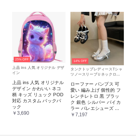
み 小さめ 安い オタ活 推
メンズ 推し色 黒 白 赤 緑
し活 ヲタ活 推しカラー
推し色 肩掛け レディー
ス
25% OFF
14% OFF
上品 ins 人気 オリジナル デザ
タンクトップレディースTシャ
イン
ツノースリーブＵネックロゴ
プリント
上品 ins 人気 オリジナル
ローファー パンプス 可
デザイン かわいい ネコ
愛い 編み上げ 個性的 フ
柄 キッズ リュック POD
レンチレトロ 黒 ブラッ
対応 カスタム バックパ
ク 銀色 シルバー バイカ
ック
ラー バレエシューズ 変
￥3,690
形ヒール 3.5cm ガーリー
￥7,197
ラブリー お嬢様 姫系 ロ
リータ 高 量産系