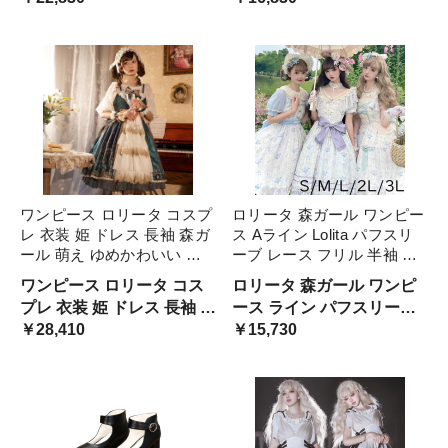
着 通勤 お出かけ 仮 通学
け コスプレ 大人 仮装 パ 衣
装
ワンピース ロリータ コスプ
ロリータ 森ガール ワンピー
レ 衣装 姫 ドレス 長袖 森ガ
ス Aライン Lolita パフスリ
ール 萌え ゆめかわいい レ
ーブ レース フリル 半袖 パ
トロ 中世紀 宮殿風 貴族風
ッド付き 片側ポケット付き
ワンピース ロリータ コス
ロリータ 森ガール ワンピ
リボン ボリューム 水色 パ
ゆめかわ 萌え萌え 可愛い
プレ 衣装 姫 ドレス 長袖 森
ース ライン パフスリーブ
ーティー 学園祭 イベント
友達 姉妹 ミモレ丈 膝丈 レ
ガール 萌え ゆめかわいい
￥28,410
レース フリル 半袖 パッド
￥15,730
aa145zbzbm6 緑
ディース プレゼント
レトロ 中世紀 宮殿風 貴族
付き 片側ポケット付き 萌
風 リボン ボリューム
え萌え 可愛い 友達 姉妹 大
量注文にも対応しています