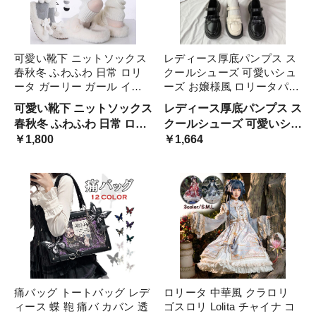
可愛い靴下 ニットソックス
レディース厚底パンプス ス
春秋冬 ふわふわ 日常 ロリ
クールシューズ 可愛いシュ
ータ ガーリー ガール イベ
ーズ お嬢様風 ロリータパン
ント コスプレ 原宿系 ブラ
プス 萌え系 靴 ゴスロリ ロ
可愛い靴下 ニットソックス
レディース厚底パンプス ス
ック グレー ベージュ
ーヒール ロリータ靴 森系
春秋冬 ふわふわ 日常 ロリ
クールシューズ 可愛いシュ
cm067t2t2x1 ホワイト
森ガール メイド靴 文化祭
ータ ガーリー ガール イベ
￥1,800
ーズ お嬢様風 ロリータパ
￥1,664
ハロウィン クリスマス パ
ント コスプレ 原宿系
ンプス 萌え系 靴 ゴスロリ
学園祭
ローヒール ロリータ靴 森
系 森ガール
痛バッグ トートバッグ レデ
ロリータ 中華風 クラロリ
ィース 蝶 鞄 痛バ カバン 透
ゴスロリ Lolita チャイナ コ