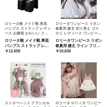
ロリータ靴 メイド靴 厚底
ロリータワンピース リボン
パンプス ストラップ レディ
春夏用 膝丈 切り替え ゴス
ース お嬢様 かわいい フォ
ロリ レディース ワンピース
ーマル 靴 歩きやすい 大人
Aライン ロリィタファッシ
ロリータ靴 メイド靴 厚底
ロリータワンピース リボン
ブラック 疲れにくい
ョン フリル レース 半袖 日
パンプス ストラップ レデ
春夏用 膝丈 ライン フリル
常着 洋服 衣装 エレガント
ィース お嬢様 可愛い フォ
￥12,650
レース リボン 半袖 日常着
￥10,830
上品 コスチューム
ーマル 疲れにくい 大人 大
洋服 コスチューム
量注文にも対応していま
す。
ストローハット クラシカル
ロリータ ロリィタ ワンピー