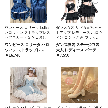
ワンピース ロリータ Lolita
ダンス衣装 サブカル系 セッ
ハロウィン ストラップレス
トアップ レディース ハロウ
パフスカート S M L おしゃ
ィン ゴシック 黒 ブラック
れ コスプレ パーティー プ
肩出し レディースダンス衣
ワンピース ロリータ ハロ
ダンス衣装 ステージ衣装
レゼント レディース コスチ
装 セクシー 大人 かっこい
ウィン ストラップレス パ
大人 レディース パーティ
ューム プリンセス ロマンテ
い サブカルチャー ファッシ
￥16,740
フスカート おしゃれ
ー レディースダンス衣装
￥7,550
ィック ブル ドレス
ョン ステージ衣装 レ ゴス
ロリ
ロリータ ロリィタ ワンピー
パンプス ストラップ ブライ