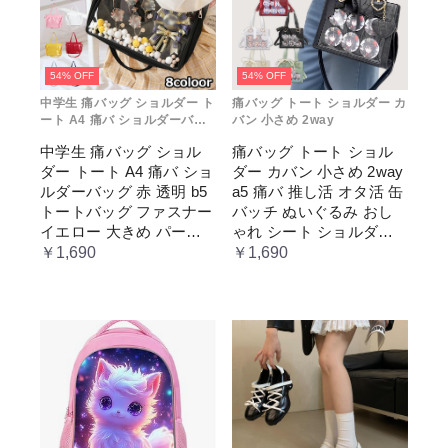
54% OFF
54% OFF
中学生 痛バッグ ショルダー ト
痛バッグ トート ショルダー カ
ート A4 痛バ ショルダーバッ
バン 小さめ 2way
グ 赤 透明
中学生 痛バッグ ショル
痛バッグ トート ショル
ダー トート A4 痛バ ショ
ダー カバン 小さめ 2way
ルダーバッグ 赤 透明 b5
a5 痛バ 推し活 オタ活 缶
トートバッグ ファスナー
バッチ ぬいぐるみ おし
イエロー 大きめ パープ
ゃれ シート ショルダー
ル 水色 いたばっく 痛バ
バッグ 透明 ポケット ク
￥1,690
￥1,690
ック 缶バッチ ぬいぐる
リア 大きめ レディース
み 小さめ 安い オタ活 推
メンズ 推し色 黒 白 赤 緑
し活 ヲタ活 推しカラー
推し色 肩掛け レディー
ス