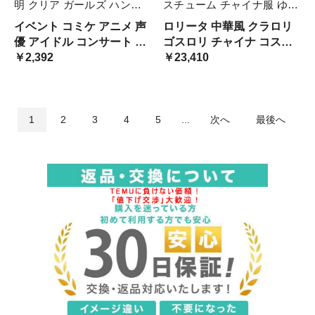
明 クリア ガールズ ハンド
スチューム チャイナ服 ゆめ
バッグ ビニールバッグ ヲタ
かわ ワンピース ジャンパー
イベント コミケ アニメ 声
ロリータ 中華風 クラロリ
バ トート バッグ 缶バッチ
スカート 中華ロリータ 可愛
優 アイドル コンサート 推
ゴスロリ チャイナ コスチ
推し オタク活 かわい クリ
い 仮装 コスプレ 学園祭 文
し活 ぬいぐるみ 透明 バッ
￥2,392
ューム チャイナ服 ワンピ
￥23,410
アバッグ
化祭 ブラ ハロウィン
グ クリア 痛バック 痛バ バ
ース 大量注文にも対応して
ッグ 鞄 カバン かわいい 可
います
愛 可愛い エレガント 缶バ
ッジ 缶バッチ
1
2
3
4
5
...
次へ
最後へ