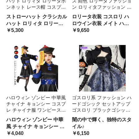
ハット ロリィタ ロリータボ
ス 紺色 ロリータファッショ
ンネット レース帽 コスプレ
ン ロリィタファッション 半
女の子 帽子 ヘアアクセサリ
袖 クラシカル ゴシック 大
ストローハット クラシカル
ロリータ衣装 コスロリ ハ
ー ヘッドドレス 茶話会
人 ふわふわ レース レディ
ハット ロリィタ ロリータ
ロウイン衣装 メイト ハロ
lolitaパーティー 麦わら 甘ロ
ース ハロウイン 仮装 本格
ボンネット レース帽 コス
￥5,300
ウィン レディース
￥9,650
リ 可愛い レー 森ガール
お姫様 甘ロリータ コスプレ
プレ 女の子 帽子 ヘアアク
セサリー ヘッドドレス 蝶
結び 花柄 髪飾り 大量注文
にも対応しています。
ハロウィン ゾンビー 中華風
ゴスロリ系 ファッション ハ
チャイナ キョンシー コスプ
ードゴシック セットアップ
レ チャイナ服 ワンピース
ゴスロリ ブラックゴシック
ジャンパースカート 可愛い
服 レディースダンス衣装 ハ
ハロウィン ゾンビー 中華
闇の中で輝く、独特のスタ
かわいい 学園祭 文化祭
ロウィン衣装 ロリータ キャ
風 チャイナ キョンシー コ
イル♪
bi216zezet2 仮装
ミソールスカート レディー
スプレ チャイナ服 ワンピ
￥4,040
￥6,150
ス バンド風 ハロウ セクシ