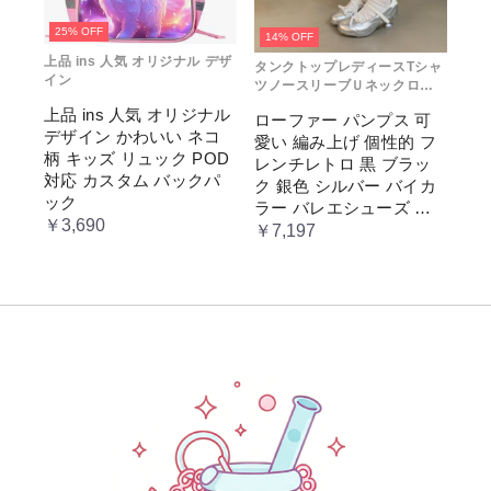
25% OFF
14% OFF
上品 ins 人気 オリジナル デザ
タンクトップレディースTシャ
イン
ツノースリーブＵネックロゴ
プリント
上品 ins 人気 オリジナル
ローファー パンプス 可
デザイン かわいい ネコ
愛い 編み上げ 個性的 フ
柄 キッズ リュック POD
レンチレトロ 黒 ブラッ
対応 カスタム バックパ
ク 銀色 シルバー バイカ
ック
ラー バレエシューズ 変
￥3,690
形ヒール 3.5cm ガーリー
￥7,197
ラブリー お嬢様 姫系 ロ
リータ 高 量産系