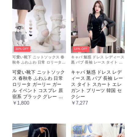
30% OFF
14% OFF
可愛い靴下 ニットソックス 春
キャバ 魅惑 ドレス レディース
秋冬 ふわふわ 日常 ロリータ
黒 パブ 長袖 レース タイト ス
ガーリー ガール イベント コス
カート エレガント プリーツ 韓
可愛い靴下 ニットソック
キャバ 魅惑 ドレス レデ
プレ 原宿系 ブラック グレー
国 セクシー
ス 春秋冬 ふわふわ 日常
ィース 黒 パブ 長袖 レー
ベージュ cm067t2t2x1 ホワ
イト
ロリータ ガーリー ガー
ス タイト スカート エレ
ル イベント コスプレ 原
ガント プリーツ 韓国 セ
宿系 ブラック グレー ベ
クシー
ージュ cm067t2t2x1 ホワ
￥1,800
￥7,277
イト