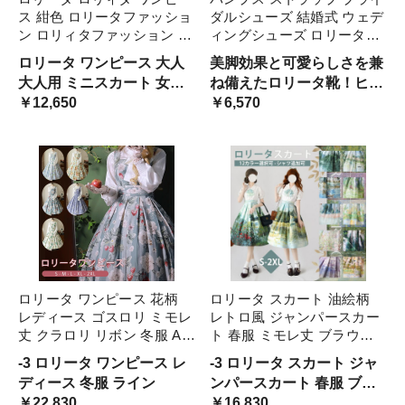
ス 紺色 ロリータファッショ
ダルシューズ 結婚式 ウェデ
ン ロリィタファッション 半
ィングシューズ ロリータ靴
袖 クラシカル ゴシック 大
甘ロリータ 女の子シューズ
ロリータ ワンピース 大人
美脚効果と可愛らしさを兼
人 ふわふわ レース レディ
ゴスロリ ロリィタ靴 ヒール
大人用 ミニスカート 女性
ね備えたロリータ靴！ヒー
ース ハロウイン 仮装 本格
3センチ レディース メイド
可愛いアイドル キャラクタ
￥12,650
ル3センチで歩きやすく、
￥6,570
お姫様 甘ロリータ コスプレ
靴 女の子 文化祭 イベ 可愛
ー アニメ 衣装 コスチュー
お茶会やコスプレにぴった
い
ム
り
ロリータ ワンピース 花柄
ロリータ スカート 油絵柄
レディース ゴスロリ ミモレ
レトロ風 ジャンパースカー
丈 クラロリ リボン 冬服 Aラ
ト 春服 ミモレ丈 ブラウス
イン ハイウエスト ロリィタ
追加可 レディース フレアス
-3 ロリータ ワンピース レ
-3 ロリータ スカート ジャ
ファッション レトロ風 クラ
カート ハイウエスト Aライ
ディース 冬服 ライン
ンパースカート 春服 ブラ
シカル 上品 かわいい 日常
ン 森ガール 日常着 お出か
￥22,830
ウス追加可
￥16,830