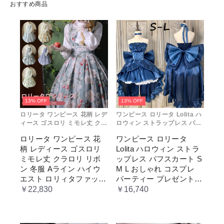
おすすめ商品
13% OFF
13% OFF
ロリータ ワンピース 花柄 レデ
ワンピース ロリータ Lolita ハ
ィース ゴスロリ ミモレ丈 クラ
ロウィン ストラップレス パフ
ロリ リボン 冬服 Aライン ハイ
スカート S M L おしゃれ コス
ロリータ ワンピース 花
ワンピース ロリータ
ウエスト ロリィタファッショ
プレ パーティー プレゼント レ
柄 レディース ゴスロリ
Lolita ハロウィン ストラ
ン レトロ風 クラシカル 上品
ディース コスチューム プリン
かわいい 日常着 通勤 お出かけ
セス ロマンティック ブル ドレ
ミモレ丈 クラロリ リボ
ップレス パフスカート S
仮 通学
ス
ン 冬服 Aライン ハイウ
M L おしゃれ コスプレ
エスト ロリィタファッシ
パーティー プレゼント
ョン レトロ風 クラシカ
レディース コスチューム
￥22,830
￥16,740
ル 上品 かわいい 日常着
プリンセス ロマンティッ
通勤 お出かけ 仮 通学
ク ブル ドレス