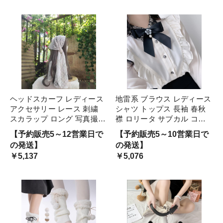
ース 大量注文にも対応して
ードレス
います
ヘッドスカーフ レディース
地雷系 ブラウス レディース
アクセサリー レース 刺繍
シャツ トップス 長袖 春秋
スカラップ ロング 写真撮影
襟 ロリータ サブカル コス
レトロ カントリー ロリータ
プレ 撮影 休日 きれいめ リ
【予約販売5～12営業日で
【予約販売5～10営業日で
白 プレゼント おしゃれ
ボン 花 フリル レース ボタ
の発送】
の発送】
ン 黒 赤 ピンク 無地
￥5,137
￥5,076