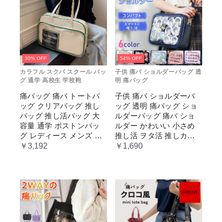
30% OFF
54% OFF
カラフル スクバ スクール バッ
子供 痛バ ショルダーバッグ 透
グ 通学 高校生 学校鞄
明 痛バッグ
痛バッグ 痛バ トートバ
子供 痛バ ショルダーバ
ッグ クリアバッグ 推し
ッグ 透明 痛バッグ ショ
バッグ 推し活バッグ 大
ルダーバッグ 痛バ ショ
容量 通学 ボストンバッ
ルダー かわいい 小さめ
グ レディース メンズ 男
推し活 ヲタ活 推しカラ
女兼用 学生 スクール 透
ー 推し色 肩掛け レディ
￥3,192
￥1,690
明窓 JK jk ジム イベント
ース