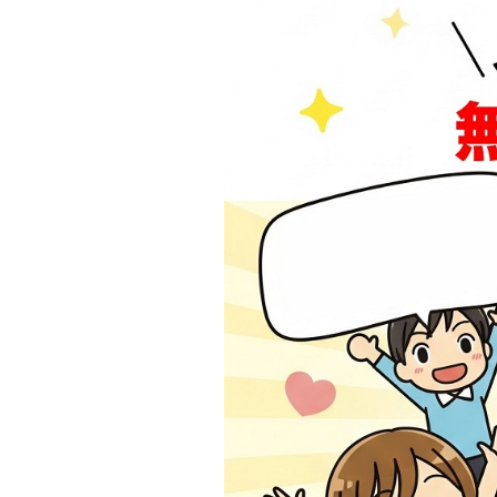
デニム パンツ
カーゴパンツ
サルエルパンツ
レギンス
ニット セーター
コート
オーバーオール サロペッ
ト
セットアップ
ルームウェア
キャバ ドレス
パーティードレス
パンツ
レインコート