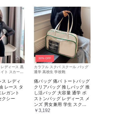
30% OFF
 レディース 黒
カラフル スクバ スクール バッグ
タイト スカート
通学 高校生 学校鞄
ツ 韓国 セクシ
レス レディ
痛バッグ 痛バ トートバッグ
袖 レース タ
クリアバッグ 推しバッグ 推
エレガント
し活バッグ 大容量 通学 ボ
セクシー
ストンバッグ レディース メ
ンズ 男女兼用 学生 スクー
ル 透明窓 JK jk ジム イベン
￥3,192
ト