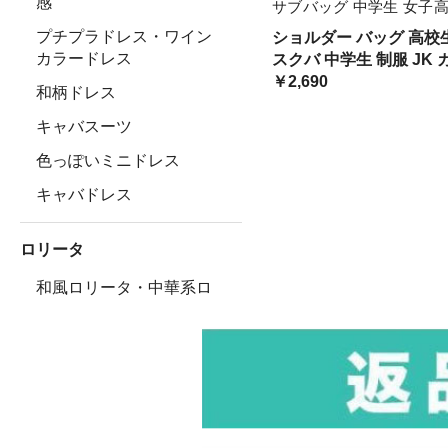
感
サブバッグ 中学生 女子高
ルダー ショルダーバッグ
プチプラドレス・ワイン
ショルダー バッグ 高校
グ
カラードレス
スクバ 中学生 制服 JK 
学 (ネイビー)
￥2,690
和柄ドレス
キャバスーツ
色っぽいミニドレス
キャバドレス
ロリータ
和風ロリータ・中華系ロ
リータ
ゴシックロリータ(Gothic
Lolita)
セクシーロリータワンピ
ース(sexy Lolita)