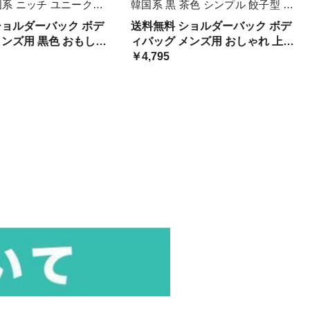
国系 ニッチ ユニークデ
韓国系 黒 茶色 シンプル 餃子型 横
感 革バッグ ブラック
長 ファスナー ソフトレザー オル
ショルダーバック ボデ
送料無料 ショルダーバック ボデ
い 男子 斜めがけ 肩が
チャン系 ブラック ブラウン 柔ら
メンズ用 黒色 おもしろ
ィバッグ メンズ用 おしゃれ 上品
ャン系
かい お洒落 きれ 無地
デザイン性 ニッチ 海
抜け感 タウンユース 使いやすい
￥4,795
ド かっこいい スタイリ
定番 ベーシック 合わせやすい レ
トリート 大人カジュア
ディース 男女兼用 斜めがけ