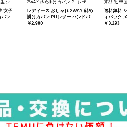
生 ショ
2WAY 斜め掛けカバン PUレザー
薄型 黒 韓
 サブバッ
ハンドバッグ 手提げ オフィスカジ
ザイン 高級
生 女子
レディース おしゃれ 2WAY 斜め
送料無料 
ュアル 肩掛けバッグ 通勤
かぶせ 面白
カバン 通
掛けカバン PUレザー ハンドバッ
ィバック 
け オルチ
グ 手提げ オフィスカジュアル 肩
￥2,980
い ポップ 
￥3,293
掛けバッグ 通勤
外 ブラン
ッシュ ス
ル