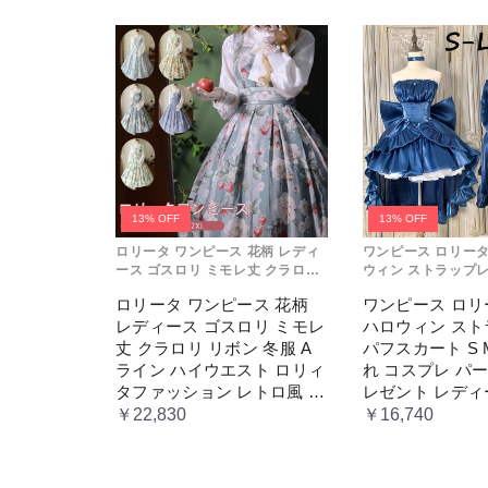
リュックサック
かごバッグ
ボストンバッグ
トートバッグ
ビジネスバッグ
ボディバッグ
13% OFF
13% OFF
ロリータ ワンピース 花柄 レディ
ワンピース ロリータ L
メッセンジャーバッグ
ース ゴスロリ ミモレ丈 クラロリ
ウィン ストラップレ
リボン 冬服 Aライン ハイウエス
ート S M L おしゃ
ロリータ ワンピース 花柄
ワンピース ロリータ
ト ロリィタファッション レトロ
ーティー プレゼント
通学シリーズ スポーツ
レディース ゴスロリ ミモレ
ハロウィン ス
風 クラシカル 上品 かわいい 日常
コスチューム プリン
着 通勤 お出かけ 仮 通学
ティック ブル ドレ
丈 クラロリ リボン 冬服 A
パフスカート S 
男子高生向け
ライン ハイウエスト ロリィ
れ コスプレ パ
タファッション レトロ風 ク
レゼント レディ
女子高生向け
ラシカル 上品 かわいい 日
ューム プリンセ
￥22,830
￥16,740
小物 セット
常着 通勤 お出かけ 仮 通学
ィック ブル ド
オリジナル POD