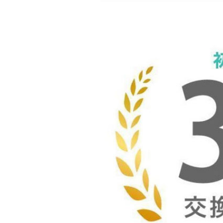
甘ロリー
ヘッドアクセサリー、靴
Lolita飾り・アクセサリ
ー・小物
カジュアルロリィタ
フェアリー系魔法少女ア
イドル風
カントリー北欧田舎風ロ
リータ
パニエ・ペチコート
レースブラウス
ロリータセットアップ
トレンドファッション
Tシャツ トップス