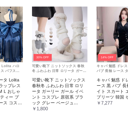
30% OFF
14% OFF
olita ハロ
可愛い靴下 ニットソックス 春秋
キャバ 魅惑 ドレス
ス パフスカ
冬 ふわふわ 日常 ロリータ ガーリ
パブ 長袖 レース 
れ コスプレ パ
ー ガール イベント コスプレ 原宿
エレガント プリー
 Lolita
可愛い靴下 ニットソックス
キャバ 魅惑 ド
 レディース
系 ブラック グレー ベージュ
ー
トラップレス
春秋冬 ふわふわ 日常 ロリ
ース 黒 パブ 長
セス ロマン
cm067t2t2x1 ホワイト
ス
M L おしゃ
ータ ガーリー ガール イベ
イト スカート 
ーティー プ
ント コスプレ 原宿系 ブラ
プリーツ 韓国 
ース コスチ
ック グレー ベージュ
￥7,277
ス ロマンテ
cm067t2t2x1 ホワイト
￥1,800
レス