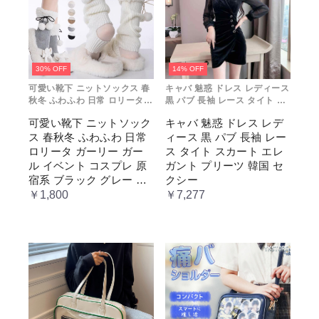
30% OFF
14% OFF
可愛い靴下 ニットソックス 春
キャバ 魅惑 ドレス レディース
秋冬 ふわふわ 日常 ロリータ
黒 パブ 長袖 レース タイト ス
ガーリー ガール イベント コス
カート エレガント プリーツ 韓
可愛い靴下 ニットソック
キャバ 魅惑 ドレス レデ
プレ 原宿系 ブラック グレー
国 セクシー
ス 春秋冬 ふわふわ 日常
ィース 黒 パブ 長袖 レー
ベージュ cm067t2t2x1 ホワ
イト
ロリータ ガーリー ガー
ス タイト スカート エレ
ル イベント コスプレ 原
ガント プリーツ 韓国 セ
宿系 ブラック グレー ベ
クシー
ージュ cm067t2t2x1 ホワ
￥1,800
￥7,277
イト