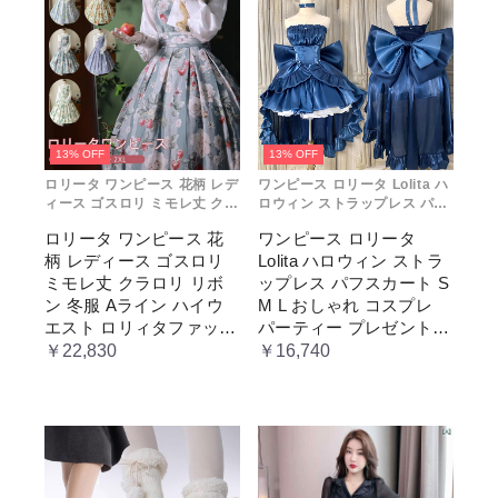
13% OFF
13% OFF
ロリータ ワンピース 花柄 レデ
ワンピース ロリータ Lolita ハ
ィース ゴスロリ ミモレ丈 クラ
ロウィン ストラップレス パフ
ロリ リボン 冬服 Aライン ハイ
スカート S M L おしゃれ コス
ロリータ ワンピース 花
ワンピース ロリータ
ウエスト ロリィタファッショ
プレ パーティー プレゼント レ
柄 レディース ゴスロリ
Lolita ハロウィン ストラ
ン レトロ風 クラシカル 上品
ディース コスチューム プリン
かわいい 日常着 通勤 お出かけ
セス ロマンティック ブル ドレ
ミモレ丈 クラロリ リボ
ップレス パフスカート S
仮 通学
ス
ン 冬服 Aライン ハイウ
M L おしゃれ コスプレ
エスト ロリィタファッシ
パーティー プレゼント
ョン レトロ風 クラシカ
レディース コスチューム
￥22,830
￥16,740
ル 上品 かわいい 日常着
プリンセス ロマンティッ
通勤 お出かけ 仮 通学
ク ブル ドレス