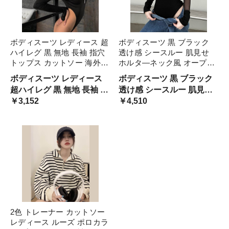
ボディスーツ レディース 超
ボディスーツ 黒 ブラック
ハイレグ 黒 無地 長袖 指穴
透け感 シースルー 肌見せ
トップス カットソー 海外
ホルタ―ネック風 オープン
セレブ トレンド 流行 ファ
バック風 海外セレブ 長袖
ボディスーツ レディース
ボディスーツ 黒 ブラック
ッション 人気 コーデ ブラ
スリム トップス カットソー
超ハイレグ 黒 無地 長袖 指
透け感 シースルー 肌見せ
ック 春 夏 秋 タイト 細身 か
タイト 細身 かわいい 大人
穴 トップス カットソー 海
￥3,152
ホルタ―ネック風 オープン
￥4,510
っこいい カジュアル
可愛い きれいめ 異素材MIX
外 セ
バッ
2色 トレーナー カットソー
レディース ルーズ ポロカラ