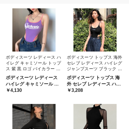
ボディスーツ レディース ハ
ボディスーツ トップス 海外
イレグ キャミソール トップ
セレブ レディース ハイレグ
ス 紫 黒 ロゴ バイカラー 個
ジャンプスーツ ブラック 無
性的 英文字 スポーティ 海
地 ノースリーブ キャミソー
ボディスーツ レディース
ボディスーツ トップス 海
外 セレブ トレンド 流行 フ
ル 袖なし 肌見せ サスペン
ハイレグ キャミソール ト
外 セレブ レディース ハイ
ァッション 人気 コーデ ホ
ダー 調節可能 トレンド フ
ップス 紫 黒 ロゴ バイカラ
￥4,130
レグ ジャンプスーツ ブラ
￥3,208
ワイト 夏 秋 カジュ 春
ァッション 人気 コー 流行
ー 個
ック 無