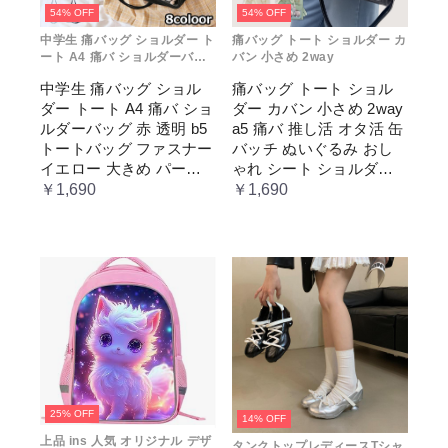
54% OFF
54% OFF
中学生 痛バッグ ショルダー ト
痛バッグ トート ショルダー カ
ート A4 痛バ ショルダーバッ
バン 小さめ 2way
グ 赤 透明
中学生 痛バッグ ショル
痛バッグ トート ショル
ダー トート A4 痛バ ショ
ダー カバン 小さめ 2way
ルダーバッグ 赤 透明 b5
a5 痛バ 推し活 オタ活 缶
トートバッグ ファスナー
バッチ ぬいぐるみ おし
イエロー 大きめ パープ
ゃれ シート ショルダー
ル 水色 いたばっく 痛バ
バッグ 透明 ポケット ク
￥1,690
￥1,690
ック 缶バッチ ぬいぐる
リア 大きめ レディース
み 小さめ 安い オタ活 推
メンズ 推し色 黒 白 赤 緑
し活 ヲタ活 推しカラー
推し色 肩掛け レディー
ス
25% OFF
14% OFF
上品 ins 人気 オリジナル デザ
タンクトップレディースTシャ