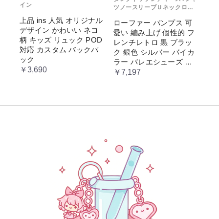
イン
ツノースリーブＵネックロゴ
プリント
上品 ins 人気 オリジナル
ローファー パンプス 可
デザイン かわいい ネコ
愛い 編み上げ 個性的 フ
柄 キッズ リュック POD
レンチレトロ 黒 ブラッ
対応 カスタム バックパ
ク 銀色 シルバー バイカ
ック
ラー バレエシューズ 変
￥3,690
形ヒール 3.5cm ガーリー
￥7,197
ラブリー お嬢様 姫系 ロ
リータ 高 量産系