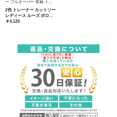
ー プルオーバー 長袖 トッ
プス カジュアル オレンジ
2色 トレーナー カットソー
黒白 ボーダー おしゃれ 襟
レディース ルーズ ポロカ
付き 可愛い ゆったり こな
ラー プルオーバー 長袖 ト
￥4,120
れ感 コー 大きめ
ップ