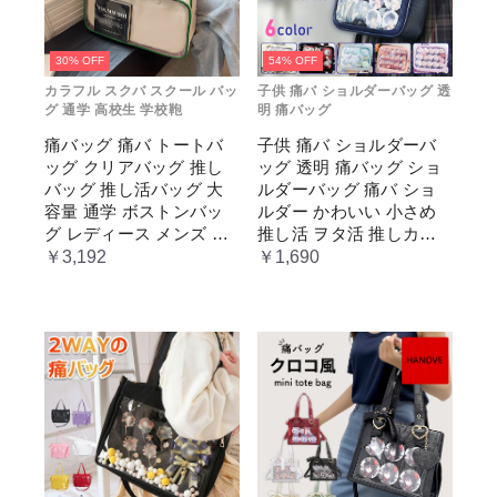
30% OFF
54% OFF
カラフル スクバ スクール バッ
子供 痛バ ショルダーバッグ 透
グ 通学 高校生 学校鞄
明 痛バッグ
痛バッグ 痛バ トートバ
子供 痛バ ショルダーバ
ッグ クリアバッグ 推し
ッグ 透明 痛バッグ ショ
バッグ 推し活バッグ 大
ルダーバッグ 痛バ ショ
容量 通学 ボストンバッ
ルダー かわいい 小さめ
グ レディース メンズ 男
推し活 ヲタ活 推しカラ
女兼用 学生 スクール 透
ー 推し色 肩掛け レディ
￥3,192
￥1,690
明窓 JK jk ジム イベント
ース