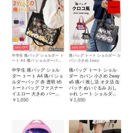
54% OFF
54% OFF
中学生 痛バッグ ショルダー ト
痛バッグ トート ショルダー カ
ート A4 痛バ ショルダーバッ
バン 小さめ 2way
グ 赤 透明
中学生 痛バッグ ショル
痛バッグ トート ショル
ダー トート A4 痛バ ショ
ダー カバン 小さめ 2way
ルダーバッグ 赤 透明 b5
a5 痛バ 推し活 オタ活 缶
トートバッグ ファスナー
バッチ ぬいぐるみ おし
イエロー 大きめ パープ
ゃれ シート ショルダー
ル 水色 いたばっく 痛バ
バッグ 透明 ポケット ク
￥1,690
￥1,690
ック 缶バッチ ぬいぐる
リア 大きめ レディース
み 小さめ 安い オタ活 推
メンズ 推し色 黒 白 赤 緑
し活 ヲタ活 推しカラー
推し色 肩掛け レディー
ス