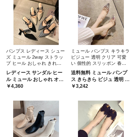
パンプス レディース シュー
ミュール パンプス キラキラ
ズ ミュール 2way ストラッ
ビジュー 透明 クリア 可愛
プ ヒール おしゃれ きれい
い 個性的 スリッポン 春夏
め サンダル ポインテッドト
シューズ レディース 透け感
レディース サンダル ヒー
送料無料 ミュール パンプ
ゥ エレガント 7B 個性的 か
クリスタル ラインストーン
ル ミュール おしゃれ オフ
ス きらきら ビジュ 透明 ク
っこいい オシャレ ミドルヒ
きれいめ ピンヒール ヌーデ
ィス シューズ 靴
￥4,360
リアカラー かわいい 個性
￥3,242
ール
ィー ス ポインテッドトゥ
的 銀色 シルバー メタリッ
ク 選べる 7 9 ヒール ハイ
ヒール ミドルヒール