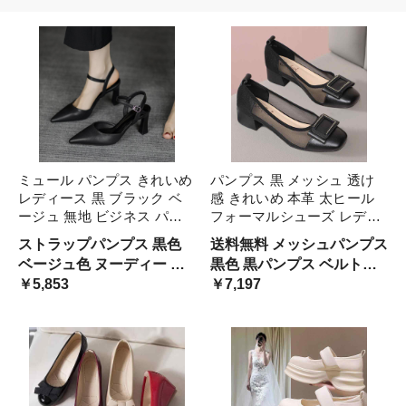
ミュール パンプス きれいめ
パンプス 黒 メッシュ 透け
レディース 黒 ブラック ベ
感 きれいめ 本革 太ヒール
ージュ 無地 ビジネス パー
フォーマルシューズ レディ
ティー シューズ 韓国系 春
ース 黒色 ブラック 革靴 春
ストラップパンプス 黒色
送料無料 メッシュパンプス
夏 ストラップサンダル 5cm
夏 通気性 レザーシューズ
ベージュ色 ヌーディー 涼
黒色 黒パンプス ベルトデ
7cm ミドルヒール 高級感 ハ
ミドルヒール エレガント 高
しげ 軽やか 春夏 お呼ばれ
￥5,853
ザイン 個性的 かっこいい
￥7,197
イセンス ハイヒール
級感 個性的 チャンキーヒー
フォーマル 革靴 レザーパ
オシャレ お仕事 ウーマン
ル
ンプス ポインテッドトゥ
女性 オシャレ お出かけ マ
アンクルストラップ 美人
マ フォーマル お呼ばれ