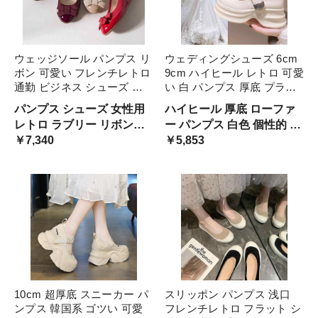
ウェッジソール パンプス リ
ウェディングシューズ 6cm
ボン 可愛い フレンチレトロ
9cm ハイヒール レトロ 可愛
通勤 ビジネス シューズ レ
い 白 パンプス 厚底 プラッ
ディース エナメル 光沢 ラ
トフォームシューズ バック
パンプス シューズ 女性用
ハイヒール 厚底 ローファ
ウンドトゥ ガーリー 量産系
ル 個性的 身長アップ 結婚
レトロ ラブリー リボン付
ー パンプス 白色 個性的 ユ
コーデ 身長アップ 本革 高
式 ブライダル レザーシュー
量産型 ガール ツヤ レザー
￥7,340
ニーク ぽってり おしゃれ
￥5,853
級感 レザーパンプス 脚長
ズ 脚長 スタイルア 花嫁
シューズ ウエッジソール
韓国風 前撮り 二次会 お嫁
ウェッジパンプス 丸み お
さん ぽってり ラウンドト
嬢様 姫系 ロリータ コスプ
ゥ 白パンプス 量産
レ 衣装
10cm 超厚底 スニーカー パ
スリッポン パンプス 浅口
ンプス 韓国系 ゴツい 可愛
フレンチレトロ フラット シ