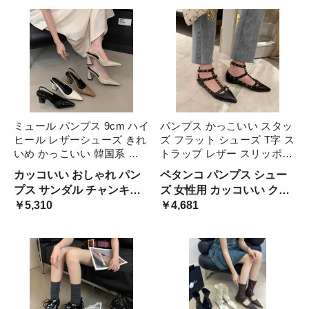
ルアップ ストラップ付 疲
シューズ フラット ウェッ
れにくい モノトーン 上品
ジパンプス 高ヒール 美ス
タイル
ミュール パンプス 9cm ハイ
パンプス かっこいい スタッ
ヒール レザーシューズ きれ
ズ フラット シューズ T字 ス
いめ かっこいい 韓国系 ポ
トラップ レザー スリッポン
インテッドトゥ 黒 白 緑 カ
ポインテッドトゥ 黒 白 赤
カッコいい おしゃれ パン
ペタンコ パンプス シュー
ーキ 無地 尖った とんがり
ピンク 合皮 レザーパンプス
プス サンダル チャンキー
ズ 女性用 カッコいい クー
靴 太ヒール サンダル フォ
韓国系 クール アンクルスト
ヒール 高ヒール エレガン
￥5,310
ル ビューティー 足首 スト
￥4,681
ーマル パーテ ストラップ
ラップ 個性的 ロック
ト お呼ばれ 仕事 出張 モー
ラップ付 映える ユニーク
ド クール ビューティー セ
マニッシュ 革靴 お呼ばれ
レブ 高級感 革 モダン 美ス
クラブ イベント バイカラ
タイル
ー