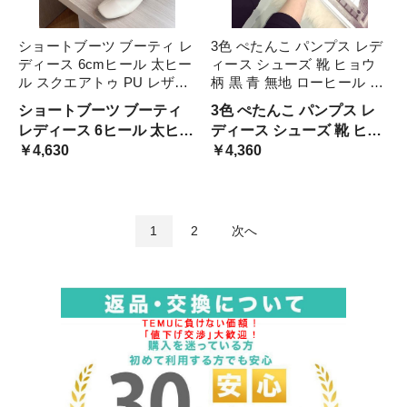
ショートブーツ ブーティ レ
3色 ぺたんこ パンプス レデ
ディース 6cmヒール 太ヒー
ィース シューズ 靴 ヒョウ
ル スクエアトゥ PU レザー
柄 黒 青 無地 ローヒール フ
革 靴 かわいい 大人可愛い
ラットシューズ リボン レオ
ショートブーツ ブーティ
3色 ぺたんこ パンプス レ
きれいめ シンプル カジュア
パード かわいい カジュアル
レディース 6ヒール 太ヒー
ディース シューズ 靴 ヒョ
ル 黒 白 チャンキーヒール
きれいめ 大きいサイズ 25.0
￥4,630
ル スクエアトゥ レザー 革
ウ柄 黒 青 無地 ローヒール
￥4,360
パンプス お ベージュ
25. ぺたんこ靴
フラットシューズ リボン
レオパード かわいい カジ
ュアル きれいめ ぺたんこ
1
2
次へ