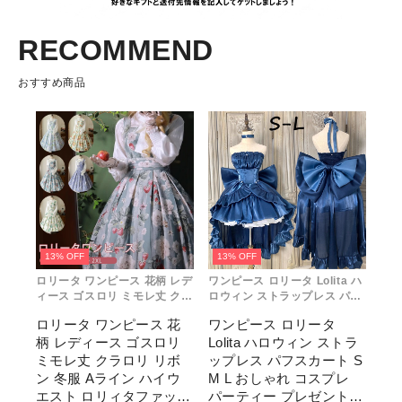
RECOMMEND
おすすめ商品
13% OFF
13% OFF
ロリータ ワンピース 花柄 レデ
ワンピース ロリータ Lolita ハ
ィース ゴスロリ ミモレ丈 クラ
ロウィン ストラップレス パフ
ロリ リボン 冬服 Aライン ハイ
スカート S M L おしゃれ コス
ロリータ ワンピース 花
ワンピース ロリータ
ウエスト ロリィタファッショ
プレ パーティー プレゼント レ
柄 レディース ゴスロリ
Lolita ハロウィン ストラ
ン レトロ風 クラシカル 上品
ディース コスチューム プリン
かわいい 日常着 通勤 お出かけ
セス ロマンティック ブル ドレ
ミモレ丈 クラロリ リボ
ップレス パフスカート S
仮 通学
ス
ン 冬服 Aライン ハイウ
M L おしゃれ コスプレ
エスト ロリィタファッシ
パーティー プレゼント