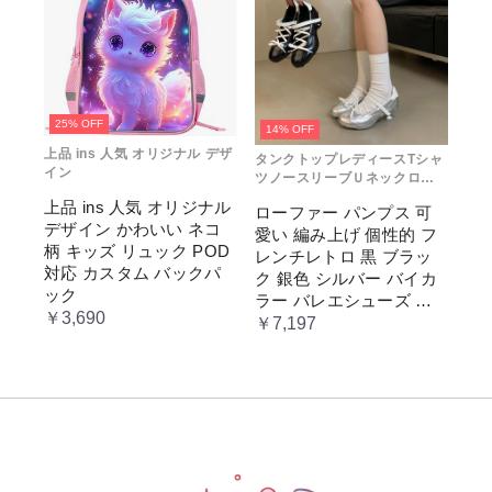
25% OFF
14% OFF
上品 ins 人気 オリジナル デザ
タンクトップレディースTシャ
イン
ツノースリーブＵネックロゴ
プリント
上品 ins 人気 オリジナル
ローファー パンプス 可
デザイン かわいい ネコ
愛い 編み上げ 個性的 フ
柄 キッズ リュック POD
レンチレトロ 黒 ブラッ
対応 カスタム バックパ
ク 銀色 シルバー バイカ
ック
ラー バレエシューズ 変
￥3,690
形ヒール 3.5cm ガーリー
￥7,197
ラブリー お嬢様 姫系 ロ
リータ 高 量産系