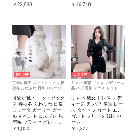
ョン レトロ風 クラシカ
レディース コスチューム
￥22,830
￥16,740
ル 上品 かわいい 日常着
プリンセス ロマンティッ
通勤 お出かけ 仮 通学
ク ブル ドレス
30% OFF
14% OFF
可愛い靴下 ニットソックス 春
キャバ 魅惑 ドレス レディース
秋冬 ふわふわ 日常 ロリータ
黒 パブ 長袖 レース タイト ス
ガーリー ガール イベント コス
カート エレガント プリーツ 韓
可愛い靴下 ニットソック
キャバ 魅惑 ドレス レデ
プレ 原宿系 ブラック グレー
国 セクシー
ス 春秋冬 ふわふわ 日常
ィース 黒 パブ 長袖 レー
ベージュ cm067t2t2x1 ホワ
イト
ロリータ ガーリー ガー
ス タイト スカート エレ
ル イベント コスプレ 原
ガント プリーツ 韓国 セ
宿系 ブラック グレー ベ
クシー
ージュ cm067t2t2x1 ホワ
￥1,800
￥7,277
イト