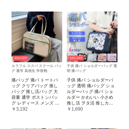
30% OFF
54% OFF
カラフル スクバ スクール バッ
子供 痛バ ショルダーバッグ 透
グ 通学 高校生 学校鞄
明 痛バッグ
痛バッグ 痛バ トートバ
子供 痛バ ショルダーバ
ッグ クリアバッグ 推し
ッグ 透明 痛バッグ ショ
バッグ 推し活バッグ 大
ルダーバッグ 痛バ ショ
容量 通学 ボストンバッ
ルダー かわいい 小さめ
グ レディース メンズ 男
推し活 ヲタ活 推しカラ
女兼用 学生 スクール 透
ー 推し色 肩掛け レディ
￥3,192
￥1,690
明窓 JK jk ジム イベント
ース