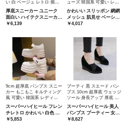
い 白 ベージュ レトロ 個性
ューズ 韓国系 可愛い レデ
的 ウェディングシューズ ス
ィース メッシュ 透け感 春
厚底スニーカー ユニーク
かわいい スリッポン 網網
トラップ ダッドスニーカー
夏 バイカラー 黒 カーキ ガ
面白い ハイテクスニーカー
メッシュ 肌見せ ベーシッ
ユニーク ブライダル 花嫁
ーリー ラブリー 量産系 ラ
ホワイト クリーム 無地 ゴ
￥6,139
ク 幼い お嬢様 清楚 ペタン
￥4,017
コスプレ 衣装 ハ 結婚式
ウンドトゥ ぺたんこ 切 女
ツゴツ マニッシュ スポー
コシューズ 丸み オルチャ
子
ティー 運動靴 ブライズメ
ン 女子 ベーシック ヌーデ
イド カジュアル プラット
ィー 女っぽ レトロ ガール
フォーム
9cm 超厚底 パンプス スニー
ブーティ 黒 スエード パン
カー もこもこ キルティング
プス 10cm 超厚底 ウェッジ
風 可愛い 韓国系 レディー
ソール 身長アップ 厚底 ス
ス 白 黒 ウェッジソール ウ
リッポン かっこいい きれい
スーパーハイヒール フレン
スーパーハイヒール 美人
ェディングシューズ 身長ア
め クロスデザイン シープス
チレトロ かわいい 白色 黒
パンプス ブーティー 女性
ップ 花嫁 挙式 結婚式 ラブ
キン 柔らかい 革靴 オール
色 ローファースニーカー
￥5,853
用 黒色 シック おしゃれ 高
￥8,627
リー 量産系 姫 ガーリー
ブラック モー ソフトレザー
モコモコ ユニーク スタイ
級感 高見え マット レザー