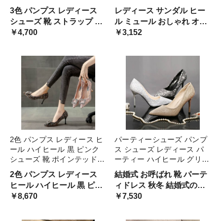
切り替え デザイン 異素材
ローヒール パール おしゃれ
3色 パンプス レディース
レディース サンダル ヒー
MIX おしゃれ レトロ かわい
大人可愛い ガーリー ストラ
シューズ 靴 ストラップ ロ
ル ミュール おしゃれ オフ
い 大きいサイズ 25.0 25.5
ップ スリッパ エレガント
ーヒール エナメル スエー
￥4,700
ィス シューズ 靴
￥3,152
アンクルストラップ
ヒール 個性的 ミドル 6B
ド 切り替え デザイン 異素
材 おしゃれ レトロ かわい
い アンクルストラップ
2色 パンプス レディース ヒ
パーティーシューズ パンプ
ール ハイヒール 黒 ピンク
ス シューズ レディース パ
シューズ 靴 ポインテッドト
ーティー ハイヒール グリッ
ゥ ピンヒール チェック ツ
ター ブラック ゴールド シ
2色 パンプス レディース
結婚式 お呼ばれ 靴 パーテ
イード きれいめ フォーマル
ルバー 7cmヒール 9cmヒー
ヒール ハイヒール 黒 ピン
ィドレス 秋冬 結婚式のお
清楚 華やか 大人可愛い 脚
ル 華やか セレブ 10代 20代
ク シューズ 靴 ポインテッ
￥8,670
呼ばれ
￥7,530
長 美脚 オシャレ シック
エレガント
ドトゥ