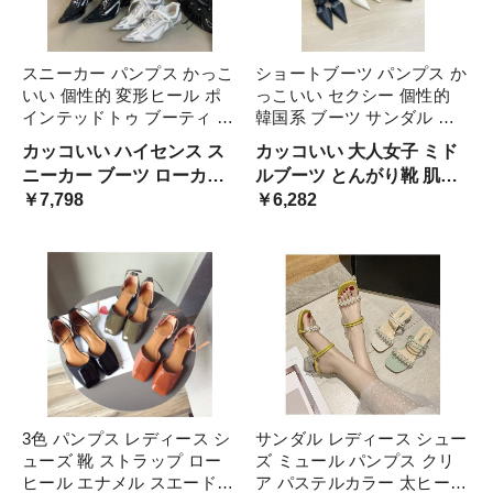
スニーカー パンプス かっこ
ショートブーツ パンプス か
いい 個性的 変形ヒール ポ
っこいい セクシー 個性的
インテッドトゥ ブーティ 黒
韓国系 ブーツ サンダル 黒
ブラック 銀色 シルバー レ
白 茶色 ポインテッドトゥ
カッコいい ハイセンス ス
カッコいい 大人女子 ミド
ースアップ とんがり靴 マニ
ピンヒール 4cm サマーブー
ニーカー ブーツ ローカッ
ルブーツ とんがり靴 肌見
ッシュ 韓国系 レディース
ツ オシャレ ハイセンス カ
ト ピンヒール 変形 面白い
￥7,798
せ 女っぽ 色っぽい シンプ
￥6,282
シューズ セレブ 高 スポー
ットオフ レザーブー クール
インスタ映え パーティーシ
ル レザーシューズ 春夏 シ
ツ
ューズ モノクロ メタリッ
ューズ 女性用 オルチャン
ク 黒色 白色 オルチャン 尖
無地 とんがり靴 尖った靴
った靴
セレブ
3色 パンプス レディース シ
サンダル レディース シュー
ューズ 靴 ストラップ ロー
ズ ミュール パンプス クリ
ヒール エナメル スエード
ア パステルカラー 太ヒール