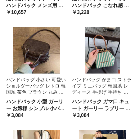
ック ロゴ 個性的 おしゃれ
様 薄型 ハンドバッグ 渋色
ハンドバック メンズ用 黒
ハンドバック こなれ感 ル
パーティーバッグ レザーバ
マット 光沢 海外 セレブ フ
色 オシャレ 男子 ユニーク
￥10,657
ーズ クール カッコイイ オ
￥3,228
ッグ 光沢 ヴ 無地
ァスナー 小型 小 高級感
デザイン ショルダー ブラ
ルチャン系 ダークカラー
ックコーデ お呼ばれ トレ
オールブラック ストラップ
ンド ハイセンス スタイリ
ファスナー 薄い 小さめ 上
ッシュ ミニ
品 ニッチ
ハンドバッグ 小さい 可愛い
ハンドバッグ がま口 ストラ
ショルダーバッグ レトロ 韓
イプ ミニバッグ 韓国系 レ
国系 茶色 ブラウン 丸み ぽ
ディース 手提げ 手持ち 小
ってり 2way レディース ミ
さい バック キャンバス ボ
ハンドバック 小型 ガーリ
ハンドバック ガマ口 キュ
ニバッグ 無地 レザー ビン
ーダー 白 青 爽やか 春夏 釜
ー お嬢様 シンプル 小バッ
ート ガーリー ラブリー お
テージ感 合皮 革バッグ パ
口 財布 お出かけ 化粧 ポー
グ オルチャン 女子 ベーシ
￥3,084
財布バッグ ストライプ模様
￥3,084
ーティーバッグ こなれ感
チ 小型 パーティーバック
ック ポーチ ショルダーバ
英文字 ロゴ 台形 スクエア
ック ボディバック ブラウ
型 ころん ぽってり インス
ンカラー チョコレート 甘
タ映え 絵になる サマーバ