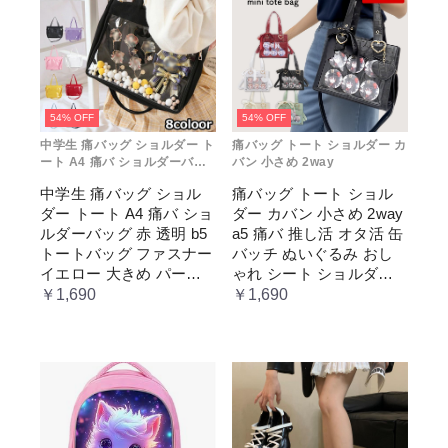
54% OFF
54% OFF
中学生 痛バッグ ショルダー ト
痛バッグ トート ショルダー カ
ート A4 痛バ ショルダーバッ
バン 小さめ 2way
グ 赤 透明
中学生 痛バッグ ショル
痛バッグ トート ショル
ダー トート A4 痛バ ショ
ダー カバン 小さめ 2way
ルダーバッグ 赤 透明 b5
a5 痛バ 推し活 オタ活 缶
トートバッグ ファスナー
バッチ ぬいぐるみ おし
イエロー 大きめ パープ
ゃれ シート ショルダー
ル 水色 いたばっく 痛バ
バッグ 透明 ポケット ク
￥1,690
￥1,690
ック 缶バッチ ぬいぐる
リア 大きめ レディース
み 小さめ 安い オタ活 推
メンズ 推し色 黒 白 赤 緑
し活 ヲタ活 推しカラー
推し色 肩掛け レディー
ス