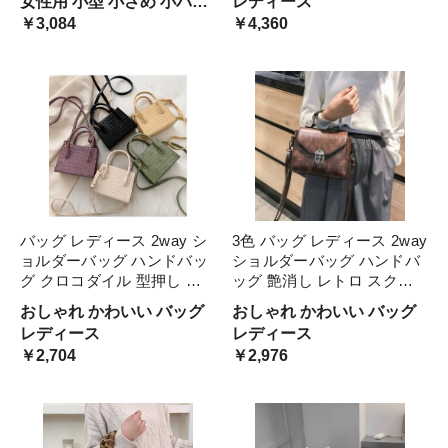
女性用 小型 小さめ 小バッ
レディース
かけ 買い物 ミニバッグ 四
無地 ホワイト ブラック 黒
グ デニム生地 ウォッシャ
￥3,084
￥4,360
角 台形 ブ たくさん入る
グリーン 白
ブル ビンテージ感 レトロ
アンニュイ 青色 淡色 カジ
ュアル 個性的 上品
バッグ レディース 2way シ
3色 バッグ レディース 2way
ョルダーバッグ ハンドバッ
ショルダーバッグ ハンドバ
グ クロコダイル 型押し 秋
ッグ 艶消し レトロ スクエ
カラー おしゃれ きれいめ
ア バック おしゃれ かっこ
おしゃれ かわいい バッグ
おしゃれ かわいい バッグ
大人可愛い 手提げ 斜めがけ
いい 大人カジュアル 手提げ
レディース
レディース
肩がけ バック ホワイト 白
斜めがけ 肩がけ 黒 ブラウ
￥2,704
￥2,976
黒 グリーン 緑 ブラック
ン 茶 ブラック