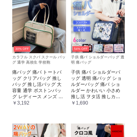
30% OFF
54% OFF
カラフル スクバ スクール バッ
子供 痛バ ショルダーバッグ 透
グ 通学 高校生 学校鞄
明 痛バッグ
痛バッグ 痛バ トートバ
子供 痛バ ショルダーバ
ッグ クリアバッグ 推し
ッグ 透明 痛バッグ ショ
バッグ 推し活バッグ 大
ルダーバッグ 痛バ ショ
容量 通学 ボストンバッ
ルダー かわいい 小さめ
グ レディース メンズ 男
推し活 ヲタ活 推しカラ
女兼用 学生 スクール 透
ー 推し色 肩掛け レディ
￥3,192
￥1,690
明窓 JK jk ジム イベント
ース