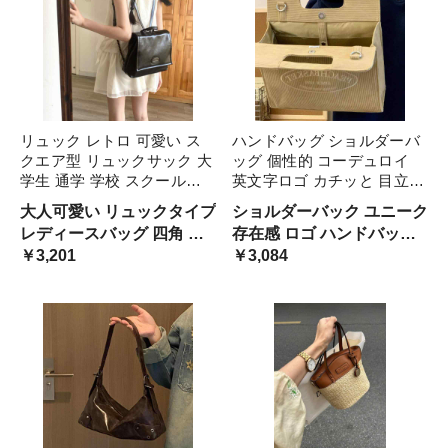
い 幼い
ッグ
リュック レトロ 可愛い ス
ハンドバッグ ショルダーバ
クエア型 リュックサック 大
ッグ 個性的 コーデュロイ
学生 通学 学校 スクールバ
英文字ロゴ カチッと 目立つ
ッグ 黒 茶色 レザー ランド
カーキ 手提げ 手持ち 斜め
大人可愛い リュックタイプ
ショルダーバック ユニーク
セル風 カレッジ バッグ か
掛け 2way バック スクエア
レディースバッグ 四角 バ
存在感 ロゴ ハンドバック
ぶせライプ 持ち手付 ハンド
型 韓国系 インスタ映え 大
ックル 韓国風 カチッと 高
￥3,201
オルチャン系 女子 四角 で
￥3,084
バッグ 大容量 フレンチレト
型 ラージサイズ 大 大きい
校生 学生 柔らかい 革バッ
かい でかバッグ たくさん
ロ
グ 通学カバン ワックス コ
入る 教科書 ラフ ベイクド
スプレ 量産型 量産系
カラー ナチュラル パン屋