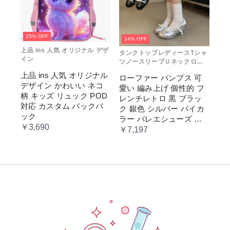
25% OFF
14% OFF
上品 ins 人気 オリジナル デザ
タンクトップレディースTシャ
イン
ツノースリーブＵネックロゴ
プリント
上品 ins 人気 オリジナル
ローファー パンプス 可
デザイン かわいい ネコ
愛い 編み上げ 個性的 フ
柄 キッズ リュック POD
レンチレトロ 黒 ブラッ
対応 カスタム バックパ
ク 銀色 シルバー バイカ
ック
ラー バレエシューズ 変
￥3,690
形ヒール 3.5cm ガーリー
￥7,197
ラブリー お嬢様 姫系 ロ
リータ 高 量産系