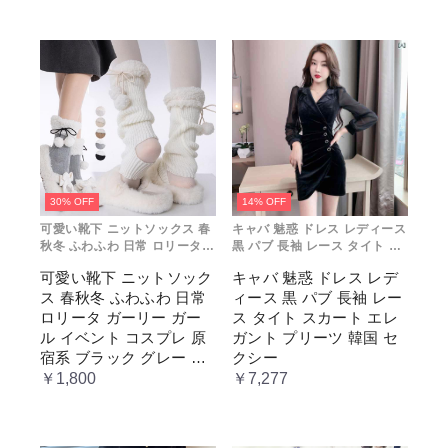
通勤 お出かけ 仮 通学
ク ブル ドレス
30% OFF
14% OFF
可愛い靴下 ニットソックス 春
キャバ 魅惑 ドレス レディース
秋冬 ふわふわ 日常 ロリータ
黒 パブ 長袖 レース タイト ス
ガーリー ガール イベント コス
カート エレガント プリーツ 韓
可愛い靴下 ニットソック
キャバ 魅惑 ドレス レデ
プレ 原宿系 ブラック グレー
国 セクシー
ス 春秋冬 ふわふわ 日常
ィース 黒 パブ 長袖 レー
ベージュ cm067t2t2x1 ホワ
イト
ロリータ ガーリー ガー
ス タイト スカート エレ
ル イベント コスプレ 原
ガント プリーツ 韓国 セ
宿系 ブラック グレー ベ
クシー
ージュ cm067t2t2x1 ホワ
￥1,800
￥7,277
イト