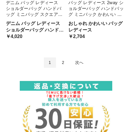
デニム バッグ レディース
バッグ レディース 2way シ
ショルダーバッグ ハンドバ
ョルダーバッグ ハンドバッ
ッグ ミニバッグ スクエア型
グ ミニバック かわいい レ
おしゃれ 大人可愛い カジュ
トロ ガーリー チェーン 個
デニム バッグ レディース
おしゃれ かわいい バッグ
アル 鞄 カバン 斜め掛け 手
性的 小ぶり 手提げ 斜めが
ショルダーバッグ ハンドバ
レディース
提げ 肩がけ メッセンジャー
け 肩がけ バック レザー メ
ッグ ミニバッグ スクエア
￥4,020
￥2,704
バッグ 小さい bag バック
ッセンジャーバッグ ブ PU
型 おしゃれ 大人可愛い カ
ジュアル 鞄 カバン 斜め掛
け 手提げ 肩がけ バック メ
1
2
次へ