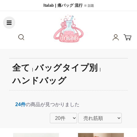
Italab | 痛バッグ 流行
※ 話題
全て
バッグタイプ別
|
|
ハンドバッグ
24件
の商品が見つかりました