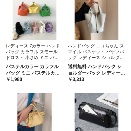
レディース 7カラー ハンド
ハンドバッグ ニコちゃん ス
バッグ カラフル スモール
マイル バスケット バケツバ
ドロスト 小さめ ミニ パス
ッグ レディース ショルダー
テルカラー 大人可愛い ママ
バッグ 2way レトロ 可愛い
パステルカラー カラフル
送料無料 ハンドバック シ
コーデ ママファッション 韓
韓国系 黒 白 青 緑 ピンク 淡
バッグ ミニ パステルカラ
ョルダーバック レディース
国 オルチャンファッション
色 パステルカラー キュート
ー 大人可愛い ファッショ
￥1,980
用 顔 スマイルデザイン チ
￥3,313
人気 トレンド 新作 20代 30
台形型 春カラー
ン 韓国
ャーム きれいめ マット レ
代 40代 バッグ 鞄 かわいい
ザーバッグ ナチュラル 大
きれいめ レトロ お出かけ
デート
人可愛い 量産系 ガーリー
韓国女子