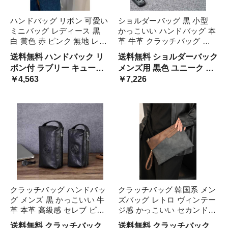
ハンドバッグ リボン 可愛い
ショルダーバッグ 黒 小型
ミニバッグ レディース 黒
かっこいい ハンドバッグ 本
白 黄色 赤 ピンク 無地 レザ
革 牛革 クラッチバッグ メ
ーバッグ 手提げ 手持ち 小
ンズ 韓国系 ソフトレザー
送料無料 ハンドバック リ
送料無料 ショルダーバック
型 個性的 くしゅくしゅ フ
個性的 羽 フェザー ワニ革
ボン付 ラブリー キュート
メンズ用 黒色 ユニーク デ
レンチ レトロ 小バッグ バ
クロコダイル 型押し 小バッ
お呼ばれコーデ パーティー
￥4,563
ザイン 模様 動物 アニマル
￥7,226
ケット バケツバ ガーリー
グ 無地 横型 ファ ブラック
バッグ レザーバック 小さ
ジッパー 高級感 ハイセン
い コロン ぽってり ユニー
ス スマホ 海外 セレブ 高見
ク 映える 存在感
え ソフトレザー クラシカ
ル
クラッチバッグ ハンドバッ
クラッチバッグ 韓国系 メン
グ メンズ 黒 かっこいい 牛
ズバッグ レトロ ヴィンテー
革 本革 高級感 セレブ ピロ
ジ感 かっこいい セカンドバ
ーバッグ 韓国系 小型 ブラ
ッグ 黒 茶色 バイカラー 模
送料無料 クラッチバック
送料無料 クラッチバック