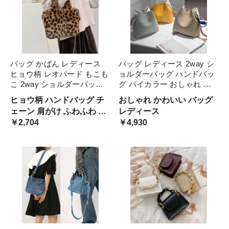
バッグ かばん レディース
バッグ レディース 2way シ
ヒョウ柄 レオパード もこも
ョルダーバッグ ハンドバッ
こ 2way ショルダーバッグ
グ バイカラー おしゃれ 切
ミニバッグ 斜めがけ 鞄 チ
り替え デザイン きれいめ
ヒョウ柄 ハンドバッグ チ
おしゃれ かわいい バッグ
ェーン 春 秋 冬 10代 20代
グレー イエロー 黄色 カー
ェーン 肩がけ ふわふわ ミ
レディース
30代 手提げ ハンドバッグ
キ こぶり 手提げ 斜めがけ
ニバッグ かわいい
￥2,704
￥4,930
な 40代
バック エレ 肩がけ