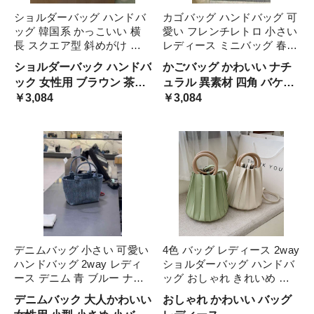
ショルダーバッグ ハンドバ
カゴバッグ ハンドバッグ 可
ッグ 韓国系 かっこいい 横
愛い フレンチレトロ 小さい
長 スクエア型 斜めがけ 肩
レディース ミニバッグ 春夏
がけ メッセンジャー バック
カバン 麦わら ストロー 籠
ショルダーバック ハンドバ
かごバッグ かわいい ナチ
合皮 光沢 レザーバッグ こ
バッグ キュート ミニサイズ
ック 女性用 ブラウン 茶色
ュラル 異素材 四角 バケツ
なれ感 ルーズ ファスナー
バイカラー 茶色 カーキ レ
無地 高級感 エレガント モ
￥3,084
バック バスケット レディ
￥3,084
ちょうどいい 通勤 仕事 大
ザー 小バッグ ブラウン
ード クール オルチャン 韓
ース 甘い 幼い 女っぽ 編み
容量
国女子 ジッパー 個性的 四
込み ミニサイズ 合わせや
角 柔らかい ソフトレザー
すい
デニムバッグ 小さい 可愛い
4色 バッグ レディース 2way
ハンドバッグ 2way レディ
ショルダーバッグ ハンドバ
ース デニム 青 ブルー ナチ
ッグ おしゃれ きれいめ 大
ュラル おしゃれ 手提げ 手
人カジュアル レトロ 手提げ
デニムバック 大人かわいい
おしゃれ かわいい バッグ
持ち バック こなれ感 お出
斜めがけ 肩がけ プリーツ風