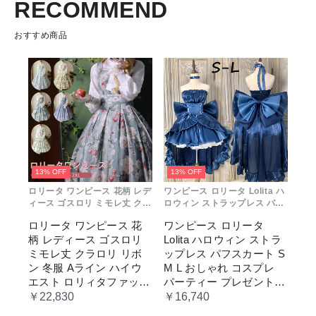
RECOMMEND
おすすめ商品
13% OFF
13% OFF
ロリータ ワンピース 花柄 レデ
ワンピース ロリータ Lolita ハ
ィース ゴスロリ ミモレ丈 クラ
ロウィン ストラップレス パフ
ロリ リボン 冬服 Aライン ハイ
スカート S M L おしゃれ コス
ロリータ ワンピース 花
ワンピース ロリータ
ウエスト ロリィタファッショ
プレ パーティー プレゼント レ
柄 レディース ゴスロリ
Lolita ハロウィン ストラ
ン レトロ風 クラシカル 上品
ディース コスチューム プリン
かわいい 日常着 通勤 お出かけ
セス ロマンティック ブル ドレ
ミモレ丈 クラロリ リボ
ップレス パフスカート S
仮 通学
ス
ン 冬服 Aライン ハイウ
M L おしゃれ コスプレ
エスト ロリィタファッシ
パーティー プレゼント
ョン レトロ風 クラシカ
レディース コスチューム
￥22,830
￥16,740
ル 上品 かわいい 日常着
プリンセス ロマンティッ