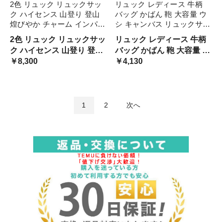
2色 リュック リュックサッ
リュック レディース 牛柄
ク ハイセンス 山登り 登山
バッグ かばん 鞄 大容量 ウ
煌びやか チャーム インパク
シ キャンバス リュックサッ
ト ストリート ラインストー
ク モノトーン 帆布 カジュ
2色 リュック リュックサッ
リュック レディース 牛柄
ン ロゴ 手持ち スマイル 派
アル 大人可愛い 個性的 お
ク ハイセンス 山登り 登山
バッグ かばん 鞄 大容量 ウ
手 バッグ レディース 学生
しゃれ バックパック 干支
煌びやか チャーム インパ
￥8,300
シ キャンバス リュックサ
￥4,130
ブラック シルバ ジッパー
モチーフ シンプル バッ う
クト
ック モノトーン 帆布 カジ
し
ュアル 大人可愛い 個性的
おしゃれ バックパック 干
1
2
次へ