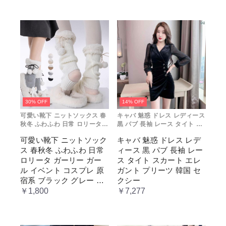
通勤 お出かけ 仮 通学
ク ブル ドレス
30% OFF
14% OFF
可愛い靴下 ニットソックス 春
キャバ 魅惑 ドレス レディース
秋冬 ふわふわ 日常 ロリータ
黒 パブ 長袖 レース タイト ス
ガーリー ガール イベント コス
カート エレガント プリーツ 韓
可愛い靴下 ニットソック
キャバ 魅惑 ドレス レデ
プレ 原宿系 ブラック グレー
国 セクシー
ス 春秋冬 ふわふわ 日常
ィース 黒 パブ 長袖 レー
ベージュ cm067t2t2x1 ホワ
イト
ロリータ ガーリー ガー
ス タイト スカート エレ
ル イベント コスプレ 原
ガント プリーツ 韓国 セ
宿系 ブラック グレー ベ
クシー
ージュ cm067t2t2x1 ホワ
￥1,800
￥7,277
イト