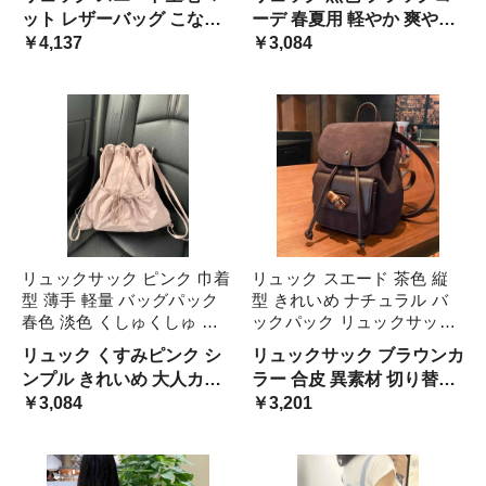
MIX 切り替え かぶせデザイ
縦型 大容量 A4 ちょうどい
ット レザーバッグ こなれ
ーデ 春夏用 軽やか 爽やか
ン スクエア型 個性的 取手
い マザーズバッグ 便利 ベ
感 エレガント 大人女子 量
￥4,137
軽量 女性用 オシャレ ママ
￥3,084
四 おしゃれ
ーシック 使いやすい 通 定
産系 キレイ 上品 クラシカ
マザーバッグ ユニーク 模
番
ル リュック ハンドバック
様 総柄 合わせやすい 収納
フォーマル きちんと お嬢
力 かぶせ 持ち手付 ハンド
様
リュックサック ピンク 巾着
リュック スエード 茶色 縦
型 薄手 軽量 バッグパック
型 きれいめ ナチュラル バ
春色 淡色 くしゅくしゅ レ
ックパック リュックサック
ディース ナチュラル 可愛い
レディース ブラウン レザー
リュック くすみピンク シ
リュックサック ブラウンカ
キュート 学生 通学 リュッ
かぶせ 竹 バンブー つまみ
ンプル きれいめ 大人カラ
ラー 合皮 異素材 切り替え
ク 春夏 サマーバッグ 海 大
個性的 おしゃれ 通勤 ちょ
ー 薄い 軽い 春夏用 セカン
￥3,084
デザイン 大人可愛い レト
￥3,201
容量 大きめ くす ビーチ
うどいい コ マザーズバッグ
ドバッグ 買い物 旅行 大学
ロ感 ルーズ 巾着型 竹製 ロ
生 休み レジャー キュート
ック ポケット ラウンド お
レトロ 無地
出かけ ママ カバン