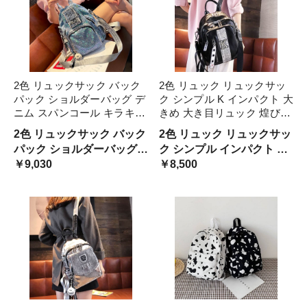
2色 リュックサック バック
2色 リュック リュックサッ
パック ショルダーバッグ デ
ク シンプル K インパクト 大
ニム スパンコール キラキラ
きめ 大き目リュック 煌びや
レディース 大容量 縦型 A4
か 柄 プリント バッグ レデ
2色 リュックサック バック
2色 リュック リュックサッ
ジッパー ファスナー 黒 緑
ィース ジッパー 遠足 登山
パック ショルダーバッグ
ク シンプル インパクト 大
シルバー ブルー 銀 お洒落
山登り 学生 シルバー 黒 銀
デニム スパンコール キラ
￥9,030
きめ 大き目リュック シン
￥8,500
カジュアル かっこ 青
ブラック
キラ レ
プル