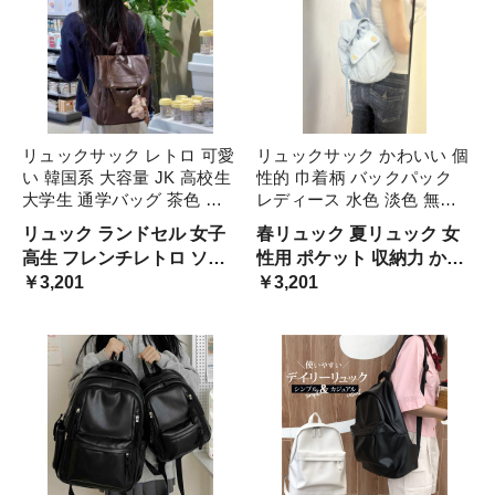
リュックサック レトロ 可愛
リュックサック かわいい 個
い 韓国系 大容量 JK 高校生
性的 巾着柄 バックパック
大学生 通学バッグ 茶色 ブ
レディース 水色 淡色 無地
ラウン 柔らかい レザーバッ
ボタンデザイン アシンメト
リュック ランドセル 女子
春リュック 夏リュック 女
グ かぶせ バックル ポケッ
リー リュック ナイロン 学
高生 フレンチレトロ ソフ
性用 ポケット 収納力 かぶ
ト 学校 スクールバッグ 教
生 通学 大学生 スクールバ
トレザー やわらかい 革バ
￥3,201
せデザイン アシメ 春色 夏
￥3,201
科書 PC バックパ A4
ッグ お出かけ レトロ ナ 春
ッグ 学校バック 通学カバ
色 爽やか 清々しい オシャ
夏
ン 無地 ブラウンカラー 光
レ きれいめ パステル フレ
沢 使いやすい 便利 大きい
ンチ 可愛い
大型