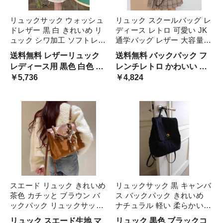
リュックサック ウォッシュ
リュック スクールバッグ レ
ドレザー 黒 白 きれいめ リ
ディース レトロ 可愛い JK
ュック シワ加工 ソフトレザ
通学バッグ レザー 大容量
ー 大容量 韓国系 オシャレ
カレッジ スタイル 韓国系
送料無料 レザーリュック
送料無料 バックパック フ
高級感 かぶせ アメリカン
個性的 かぶせ リュックサッ
レディース用 黒色 白色 レ
レンチレトロ かわいい 女
ブラック ホワイト セレブ
ク 黒 ブラック ブラウン 収
ザーバッグ スクール カレ
￥5,736
子高生 通学用 学校用 制服
￥4,824
無地 ハイセンス バッ 高見
納力 たくさん入る 茶色
ッジ 学校カバン 仕事 オフ
コスプレ 通勤 ビジネス オ
え
ィス ビジネスバッグ クラ
フィス ソフトレザー 光沢
シカル 使いやすい たくさ
きれいめ 縦型 量産系 ナチ
ん入る
ュラル
スエード リュック きれいめ
リュックサック 黒 キャンバ
茶色 カチッと ブラウン バ
ス バックパック きれいめ
ックパック リュックサック
ナチュラル 軽い 柔らかい
2way ハンド トート 異素材
春夏 レディース リュック
リュック スエード生地 マ
リュック 黒色 ブラックコ