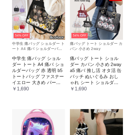
54% OFF
54% OFF
中学生 痛バッグ ショルダー ト
痛バッグ トート ショルダー カ
ート A4 痛バ ショルダーバッ
バン 小さめ 2way
グ 赤 透明
中学生 痛バッグ ショル
痛バッグ トート ショル
ダー トート A4 痛バ ショ
ダー カバン 小さめ 2way
ルダーバッグ 赤 透明 b5
a5 痛バ 推し活 オタ活 缶
トートバッグ ファスナー
バッチ ぬいぐるみ おし
イエロー 大きめ パープ
ゃれ シート ショルダー
ル 水色 いたばっく 痛バ
バッグ 透明 ポケット ク
￥1,690
￥1,690
ック 缶バッチ ぬいぐる
リア 大きめ レディース
み 小さめ 安い オタ活 推
メンズ 推し色 黒 白 赤 緑
し活 ヲタ活 推しカラー
推し色 肩掛け レディー
ス