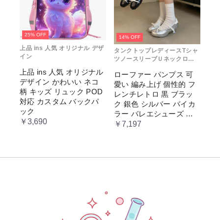
25% OFF
14% OFF
上品 ins 人気 オリジナル デザ
タンクトップレディースTシャ
イン
ツノースリーブＵネックロゴ
プリント
上品 ins 人気 オリジナル
ローファー パンプス 可
デザイン かわいい ネコ
愛い 編み上げ 個性的 フ
柄 キッズ リュック POD
レンチレトロ 黒 ブラッ
対応 カスタム バックパ
ク 銀色 シルバー バイカ
ック
ラー バレエシューズ 変
￥3,690
形ヒール 3.5cm ガーリー
￥7,197
ラブリー お嬢様 姫系 ロ
リータ 高 量産系