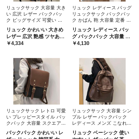
リュックサック 大容量 大き
リュック レディース バッグ
い 広沢 レザー バックパッ
リュックサック バックパッ
ク ビッグサイズ 可愛い 韓
ク かばん 鞄 大容量 定番 シ
国系 レディース リュック
ンプル スタンダード 収納力
リュック かわいい 大きめ
リュック レディース バッ
黒 白 ピンク 無地 高校生 大
ラウンド型 外ポケット 内ポ
レザー 広沢 艶感 ツヤあり
グ バックパック 大容量 シ
学生 学校 通学 部活 旅行 フ
ケット カジュアル PU レザ
レトロ 学生 カバン 革バッ
￥4,334
ンプル ラウンド型 シンプ
￥4,130
ァスナー スクールバッグ
ー ボーイッシ きれいめ
グ おしゃれ ベーシック 便
ル 通学 女子 韓国 高校生 大
利 使いやすい たくさん入
学生 黒 白 レザー 軽量 通勤
る でかい 使いやすい
4 おしゃれ 大人 小さめ
リュックサック レトロ 可愛
リュックサック 大容量 シン
い プレッピースタイル バッ
プル レザー バックパック
クパック 大容量 スクエア型
レディース メンズ こなれ感
ランドセル風 韓国系 高校生
韓国系 合皮 革バッグ 黒 ブ
バックパック かわいい レ
リュック ベーシック 使い
大学生 通学 学校 スクール
ラック 茶色 ブラウン 無地