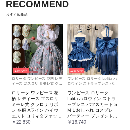
RECOMMEND
おすすめ商品
13% OFF
13% OFF
ロリータ ワンピース 花柄 レデ
ワンピース ロリータ Lolita ハ
ィース ゴスロリ ミモレ丈 クラ
ロウィン ストラップレス パフ
ロリ リボン 冬服 Aライン ハイ
スカート S M L おしゃれ コス
ロリータ ワンピース 花
ワンピース ロリータ
ウエスト ロリィタファッショ
プレ パーティー プレゼント レ
柄 レディース ゴスロリ
Lolita ハロウィン ストラ
ン レトロ風 クラシカル 上品
ディース コスチューム プリン
かわいい 日常着 通勤 お出かけ
セス ロマンティック ブル ドレ
ミモレ丈 クラロリ リボ
ップレス パフスカート S
仮 通学
ス
ン 冬服 Aライン ハイウ
M L おしゃれ コスプレ
エスト ロリィタファッシ
パーティー プレゼント
ョン レトロ風 クラシカ
レディース コスチューム
￥22,830
￥16,740
ル 上品 かわいい 日常着
プリンセス ロマンティッ