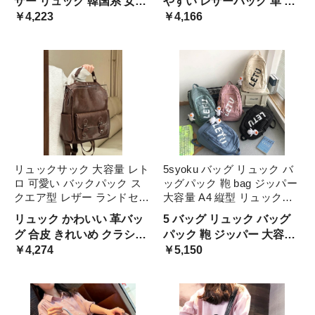
ザー リュック 韓国系 女子
やすい レザーバッグ 革 大
バック かぶせ バイカラー
光沢 艶感 柔らかい 大学生
四角 縦型 カチッと 英国風
￥4,223
きい ラージ ビッグサイズ
￥4,166
ブラック 茶色 ブラウン 黒
通学 学校 ソフトレザー
こなれ感 個性的 通学 バッ
定番 合わせやすい 男性用
ク 合皮 映える 女の子 収納
女性用 マチが広い ユニセ
力 カチッと 習い事 塾
ックス ナップザック やわ
らかい
リュックサック 大容量 レト
5syoku バッグ リュック バ
ロ 可愛い バックパック ス
ッグパック 鞄 bag ジッパー
クエア型 レザー ランドセル
大容量 A4 縦型 リュックサ
風 黒 ブラック 茶色 無地 高
ック レディース 女の子 レ
リュック かわいい 革バッ
5 バッグ リュック バッグ
校生 大学生 通学 学校 スク
トロ かわいい ロゴ 英字 韓
グ 合皮 きれいめ クラシカ
パック 鞄 ジッパー 大容量
ールバッグ こなれ感 通勤
国っぽ 緑 白 クリーム オフ
ル カレッジバッグ ファス
￥4,274
4 縦型 リュックサック レ
￥5,150
仕事 大き ヴィンテージ感
ホワ グリーン
ナー 柔らかい 多機能 収納
ディース 女の子 レトロ か
力 ベーシック ニュアンス
わいい ロゴ 英字 韓国っぽ
モノトーン 大人カジュアル
緑
女性用