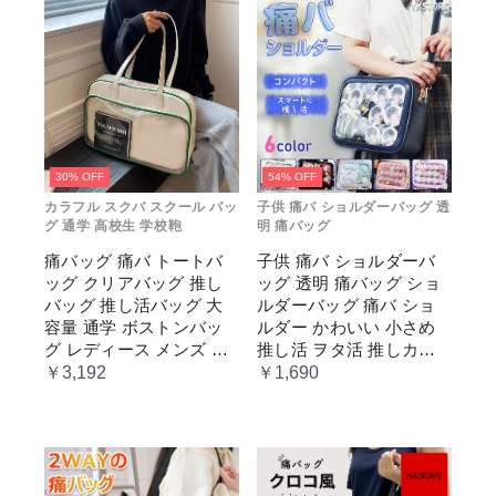
30% OFF
54% OFF
カラフル スクバ スクール バッ
子供 痛バ ショルダーバッグ 透
グ 通学 高校生 学校鞄
明 痛バッグ
痛バッグ 痛バ トートバ
子供 痛バ ショルダーバ
ッグ クリアバッグ 推し
ッグ 透明 痛バッグ ショ
バッグ 推し活バッグ 大
ルダーバッグ 痛バ ショ
容量 通学 ボストンバッ
ルダー かわいい 小さめ
グ レディース メンズ 男
推し活 ヲタ活 推しカラ
女兼用 学生 スクール 透
ー 推し色 肩掛け レディ
￥3,192
￥1,690
明窓 JK jk ジム イベント
ース