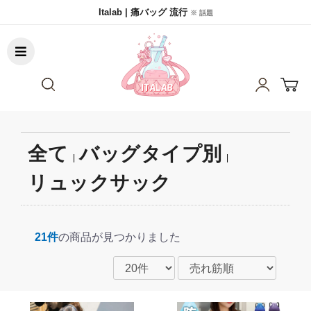
Italab | 痛バッグ 流行
※ 話題
全て
バッグタイプ別
|
|
リュックサック
21件
の商品が見つかりました