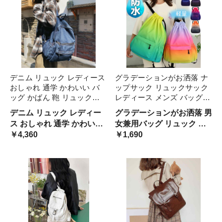
デニム リュック レディース
グラデーションがお洒落 ナ
おしゃれ 通学 かわいい バ
ップサック リュックサック
ッグ かばん 鞄 リュックサ
レディース メンズ バッグ
ック シンプル 大容量 カジ
カバン バックパック 巾着袋
デニム リュック レディー
グラデーションがお洒落 男
ュアル きれいめ スクールバ
ジムサック デイパック A4収
ス おしゃれ 通学 かわいい
女兼用バッグ リュック デ
ッグ ショルダー ジーンズ
納 防水 撥水 軽量 旅行 アウ
バッグ かばん 鞄 リュック
￥4,360
イパック A4収納 防水 撥水
￥1,690
レトロ 便利 肩掛け
トドア 通学 通勤 遠足 トレ
サック シンプル 大容量 カ
軽量 旅行 アウトドア 通学
ッキング かばん 鞄 シュー
ジュアル デニム きれいめ
通勤 遠足
ズケース プールバッグ スポ
ーツバッグ フィットネスバ
スクールバッグ ショルダー
ッグ
肩掛け ジーンズ