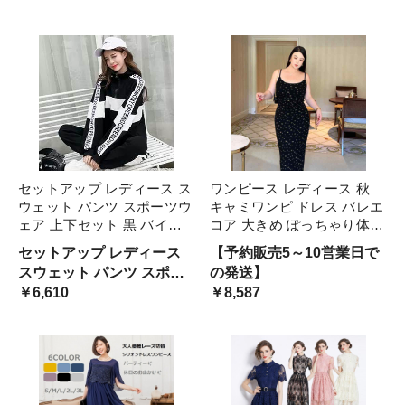
カジ
バー
セットアップ レディース ス
ワンピース レディース 秋
ウェット パンツ スポーツウ
キャミワンピ ドレス バレエ
ェア 上下セット 黒 バイカ
コア 大きめ ぽっちゃり体型
ラー ロゴ かっこいい お洒
かわいい おしゃれ きれいめ
セットアップ レディース
【予約販売5～10営業日で
落 ツーピース トップス ブ
細見え ハイウエスト アップ
スウェット パンツ スポー
の発送】
ラック ライン ルーズ スト
快適 デート イベント 女子
ツウェア 上下セット 黒 バ
￥6,610
￥8,587
リート ダンス ヒッ カジュ
会 旅行 パーティー レ
イカラー ロゴ かっこいい
アル
お洒落 ツーピース トップ
ス ブラック ライン ルーズ
カ