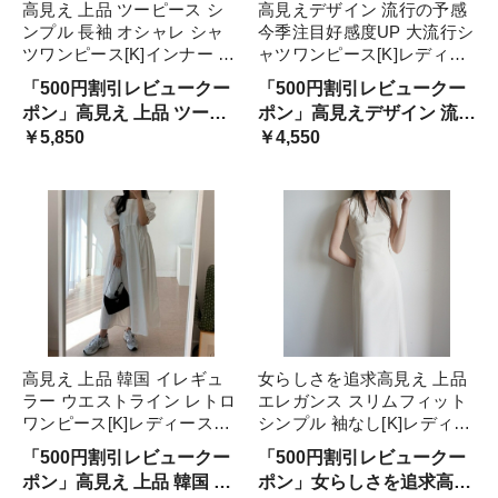
高見え 上品 ツーピース シ
高見えデザイン 流行の予感
ンプル 長袖 オシャレ シャ
今季注目好感度UP 大流行シ
ツワンピース[K]インナー 下
ャツワンピース[K]レディー
着 ナイトウェア レディース
スファッション ワンピース
「500円割引レビュークー
「500円割引レビュークー
ランジェリー セット ベビー
ポン」高見え 上品 ツーピ
ポン」高見えデザイン 流行
ドール&ショーツ インナー
ース シンプル 長袖 オシャ
￥5,850
の予感 今季注目好感度 大
￥4,550
レ シャツワンピース
流行シャツワンピース
高見え 上品 韓国 イレギュ
女らしさを追求高見え 上品
ラー ウエストライン レトロ
エレガンス スリムフィット
ワンピース[K]レディースフ
シンプル 袖なし[K]レディー
ァッション ワンピース ゆっ
スファッション ワンピース
「500円割引レビュークー
「500円割引レビュークー
たり
ハイウエスト
ポン」高見え 上品 韓国 イ
ポン」女らしさを追求高見