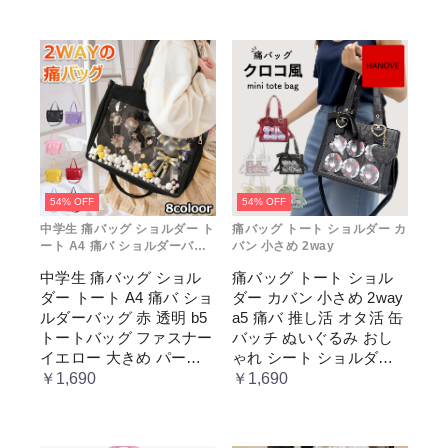
54% OFF
54% OFF
中学生 痛バッグ ショルダー ト
痛バッグ トート ショルダー カ
ート A4 痛バ ショルダーバッ
バン 小さめ 2way
グ 赤 透明
中学生 痛バッグ ショル
痛バッグ トート ショル
ダー トート A4 痛バ ショ
ダー カバン 小さめ 2way
ルダーバッグ 赤 透明 b5
a5 痛バ 推し活 オタ活 缶
トートバッグ ファスナー
バッチ ぬいぐるみ おし
イエロー 大きめ パープ
ゃれ シート ショルダー
ル 水色 いたばっく 痛バ
バッグ 透明 ポケット ク
￥1,690
￥1,690
ック 缶バッチ ぬいぐる
リア 大きめ レディース
み 小さめ 安い オタ活 推
メンズ 推し色 黒 白 赤 緑
し活 ヲタ活 推しカラー