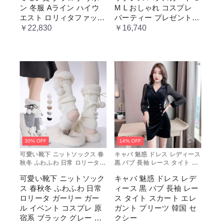
仮 通学
ス
ン 冬服 Aライン ハイウ
M L おしゃれ コスプレ
エスト ロリィタファッシ
パーティー プレゼント
ョン レトロ風 クラシカ
レディース コスチューム
￥22,830
￥16,740
ル 上品 かわいい 日常着
プリンセス ロマンティッ
通勤 お出かけ 仮 通学
ク ブル ドレス
30% OFF
14% OFF
可愛い靴下 ニットソックス 春
キャバ 魅惑 ドレス レディース
秋冬 ふわふわ 日常 ロリータ
黒 パブ 長袖 レース タイト ス
ガーリー ガール イベント コス
カート エレガント プリーツ 韓
可愛い靴下 ニットソック
キャバ 魅惑 ドレス レデ
プレ 原宿系 ブラック グレー
国 セクシー
ス 春秋冬 ふわふわ 日常
ィース 黒 パブ 長袖 レー
ベージュ cm067t2t2x1 ホワ
イト
ロリータ ガーリー ガー
ス タイト スカート エレ
ル イベント コスプレ 原
ガント プリーツ 韓国 セ
宿系 ブラック グレー ベ
クシー