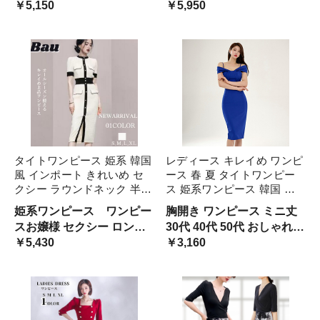
レギュラー ウエストライン
￥5,150
え 上品 エレガンス スリム
￥5,950
レトロ ゆったり ワンピー
フィット シンプル ハイウ
ス
エスト 袖なし
タイトワンピース 姫系 韓国
レディース キレイめ ワンピ
風 インポート きれいめ セ
ース 春 夏 タイトワンピー
クシー ラウンドネック 半袖
ス 姫系ワンピース 韓国 風
タイト 切り替え 着痩せ お
インポート きれいめ 肩出し
姫系ワンピース ワンピー
胸開き ワンピース ミニ丈
呼ばれ ロング丈 パーティド
タイト 切り替え 着痩せ お
スお嬢様 セクシー ロング
30代 40代 50代 おしゃれ
レス 上品 通勤 エレガント
呼ばれ ブルー 上品 通勤 エ
ワンピース 二次会 結婚式
￥5,430
レディース キャバ パーテ
￥3,160
可愛い スリム キャ 大人
レガント パーティドレス
20代 30代 40代 50代 おし
ィ デート 二次会 結婚式
ゃれ レディース 韓国 ファ
ッション二次会 結婚式 キ
ャバ パーティ デート 9