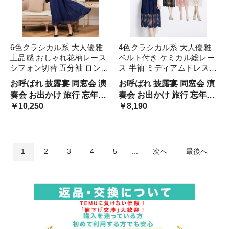
6色クラシカル系 大人優雅
4色クラシカル系 大人優雅
上品感 おしゃれ花柄レース
ベルト付き ケミカル総レー
シフォン切替 五分袖 ロング
ス 半袖 ミディアムドレスワ
ドレスワンピース S M 2L
ンピース S M 2L 3L sale L
お呼ばれ 披露宴 同窓会 演
お呼ばれ 披露宴 同窓会 演
3L sale L
奏会 お出かけ 旅行 忘年会
奏会 お出かけ 旅行 忘年会
新年会 成人式 ディナーシ
￥10,250
新年会 成人式 ディナーシ
￥8,190
ョー カラオケ イベント パ
ョー カラオケ イベント パ
ーティーワンピース フォー
ーティーワンピース フォー
マル サイズ サイズ サイズ
マル サイズ サイズ サイズ
2サイズ 3サイズ
2サイズ 3サイズ
1
2
3
4
5
...
次へ
最後へ