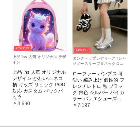
推し色 肩掛け レディー
ス
25% OFF
14% OFF
上品 ins 人気 オリジナル デザ
タンクトップレディースTシャ
イン
ツノースリーブＵネックロゴ
プリント
上品 ins 人気 オリジナル
ローファー パンプス 可
デザイン かわいい ネコ
愛い 編み上げ 個性的 フ
柄 キッズ リュック POD
レンチレトロ 黒 ブラッ
対応 カスタム バックパ
ク 銀色 シルバー バイカ
ック
ラー バレエシューズ 変
￥3,690
形ヒール 3.5cm ガーリー
￥7,197
ラブリー お嬢様 姫系 ロ
リータ 高 量産系