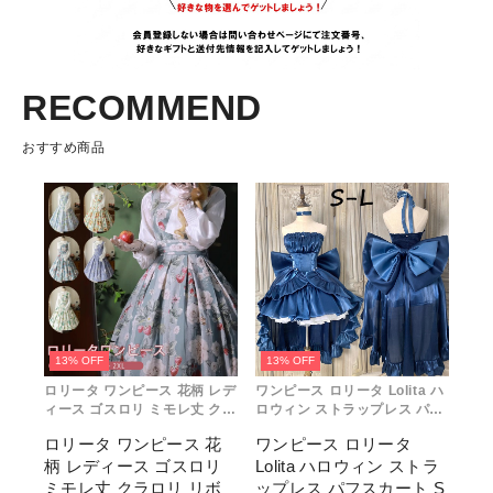
RECOMMEND
おすすめ商品
13% OFF
13% OFF
ロリータ ワンピース 花柄 レデ
ワンピース ロリータ Lolita ハ
ィース ゴスロリ ミモレ丈 クラ
ロウィン ストラップレス パフ
ロリ リボン 冬服 Aライン ハイ
スカート S M L おしゃれ コス
ロリータ ワンピース 花
ワンピース ロリータ
ウエスト ロリィタファッショ
プレ パーティー プレゼント レ
柄 レディース ゴスロリ
Lolita ハロウィン ストラ
ン レトロ風 クラシカル 上品
ディース コスチューム プリン
かわいい 日常着 通勤 お出かけ
セス ロマンティック ブル ドレ
ミモレ丈 クラロリ リボ
ップレス パフスカート S