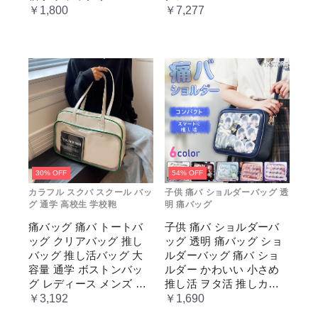
ージュ cm067t2t2x1 ホワ
￥1,800
￥7,277
イト
30% OFF
54% OFF
カラフル スクバ スクール バッ
子供 痛バ ショルダーバッグ 透
グ 通学 高校生 学校鞄
明 痛バッグ
痛バッグ 痛バ トートバ
子供 痛バ ショルダーバ
ッグ クリアバッグ 推し
ッグ 透明 痛バッグ ショ
バッグ 推し活バッグ 大
ルダーバッグ 痛バ ショ
容量 通学 ボストンバッ
ルダー かわいい 小さめ
グ レディース メンズ 男
推し活 ヲタ活 推しカラ
女兼用 学生 スクール 透
ー 推し色 肩掛け レディ
￥3,192
￥1,690
明窓 JK jk ジム イベント
ース