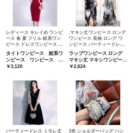
レディース キレイめ ワンピ
.マキシ丈ワンピース ロング
ース 春 夏 フリル 姫系ワン
ワンピース 長袖 ロング ワ
ピース ドレスワンピース 韓
ンピース パーティードレス
国 風 五分袖 きれいめ セク
マキシワンピース ロングド
タイトワンピース 姫系ワ
ラップワンピース ロング
シー スクエアネックシンプ
レス カシュクール リゾート
ンピース ワンピース キ
マキシ丈 マキシワンピース
ル タイト 着痩せ ミドル丈
ワンピース 結婚式 ロング丈
ャバ パーティ デートパー
￥3,120
マキシ ワンピ 秋冬 春夏 カ
￥2,624
パーティドレス 上 お呼ばれ
キャバドレス ドレス マキシ
ティー お嬢様 セクシ
シュクール セクシー リゾ
丈
ー ミディアムワンピース
ートワンピ 大人 上品 30代
二次会 結婚式
40代 50代 ミセス 結婚式 パ
ーティー リゾート
パーティードレス ミモレ丈
2色 ショルダーバッグ ハン