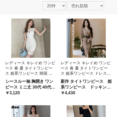
レディース キレイめ ワンピ
レディース キレイめ ワンピ
ース 春 夏 タイトワンピー
ース 春 夏 タイトワンピー
ス 姫系ワンピース 韓国 風
ス 姫系ワンピース ドレスワ
インポート きれいめ セクシ
ンピース 韓国 風 茶色 長袖
シースルー袖 胸開き ワン
新作 タイトワンピース 姫
ー Vネック タイト 切り替え
セクシー Vネック タイト 着
ピース ミニ丈 30代 40代
系ワンピース ドッキング
着痩せ お呼ばれ パーティド
痩せ ベルト付き ミドル丈
50代 おしゃれ レディース
￥3,120
ワンピース インポート
￥4,430
レス 上品 通勤 ミニー丈
パーティドレス お呼ばれ
キャバ パーティ デート 二
パーティー お嬢様 セク
次会 結婚式
シー ミディアムワンピー
ス 二次会 結婚式 -13