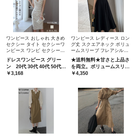
ワンピース おしゃれ 大きめ
ワンピース レディース ロン
セクシー タイト セクシーワ
グ丈 スクエアネック ボリュ
ンピース ワンピ セクシーワ
ームスリーブ フレアシルエ
ンピ キャバ パーティ デー
ット 無地 デザイン性 高見
ドレスワンピース グリー
★送料無料★甘さと上品さ
ト 結婚式 二次会 タイトワ
え おしゃれ 可愛い 上品 き
ン 20代 30代 40代 50代
を両立。ボリュームスリー
ンピース 膝丈 ひざ丈 韓国
れいめ ゆったり 楽ちん 韓
おしゃれ レディース 韓国
￥3,168
ブとスクエアネックで魅せ
￥4,350
服 レディース ノースリーブ
国ファッション トレンド 着
ファッション パーティー
る、大人の韓国風ロングワ
痩せ
お嬢様 セクシー ミディア
ンピース
ムワンピース キャバ パー
ティ デート 二次会 -8