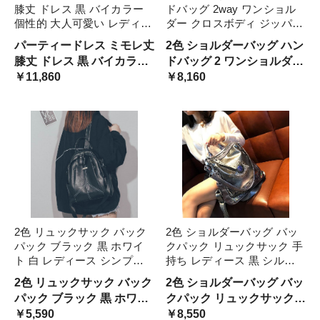
膝丈 ドレス 黒 バイカラー
ドバッグ 2way ワンショル
個性的 大人可愛い レディー
ダー クロスボディ ジッパー
ス 結婚式 二次会 お呼ばれ
ファスナー ポケット リベッ
パーティードレス ミモレ丈
2色 ショルダーバッグ ハン
演奏会 発表会 フォーマル
ト ストラップ付き 小さめ
膝丈 ドレス 黒 バイカラー
ドバッグ 2 ワンショルダー
ワンピース 袖あり シースル
小さい 春 夏 秋 冬 PU 革 手
個性的 大人可愛い レディ
￥11,860
クロスボディ ジッパー フ
￥8,160
ー 透け感 華やか
提げ 斜めが レザー
ース
ァ
2色 リュックサック バック
2色 ショルダーバッグ バッ
パック ブラック 黒 ホワイ
クパック リュックサック 手
ト 白 レディース シンプル
持ち レディース 黒 シルバ
カジュアル マット感 ヴィン
ー 個性的 キラキラ 大容量
2色 リュックサック バック
2色 ショルダーバッグ バッ
テージ風 大人 きれいめ フ
縦型 A4 存在感 ユニーク メ
パック ブラック 黒 ホワイ
クパック リュックサック
ォーマル PU レザー 革 斜め
ンズ お洒落 ストリート か
ト 白 レディース シンプル
￥5,590
手持ち レディース 黒 シル
￥8,550
がけ バック カバ 手提げ
わいい おしゃ カジュアル