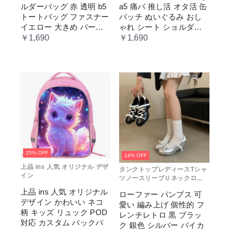
ルダーバッグ 赤 透明 b5
a5 痛バ 推し活 オタ活 缶
トートバッグ ファスナー
バッチ ぬいぐるみ おし
イエロー 大きめ パープ
ゃれ シート ショルダー
ル 水色 いたばっく 痛バ
バッグ 透明 ポケット ク
￥1,690
￥1,690
ック 缶バッチ ぬいぐる
リア 大きめ レディース
み 小さめ 安い オタ活 推
メンズ 推し色 黒 白 赤 緑
し活 ヲタ活 推しカラー
推し色 肩掛け レディー
ス
25% OFF
14% OFF
上品 ins 人気 オリジナル デザ
タンクトップレディースTシャ
イン
ツノースリーブＵネックロゴ
プリント
上品 ins 人気 オリジナル
ローファー パンプス 可
デザイン かわいい ネコ
愛い 編み上げ 個性的 フ
柄 キッズ リュック POD
レンチレトロ 黒 ブラッ
対応 カスタム バックパ
ク 銀色 シルバー バイカ