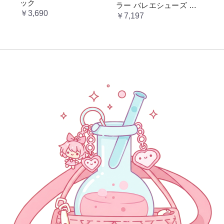
ック
ラー バレエシューズ 変
￥3,690
形ヒール 3.5cm ガーリー
￥7,197
ラブリー お嬢様 姫系 ロ
リータ 高 量産系