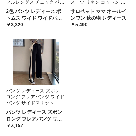
フルレングス チェック ベー
スーツ リネン コットン ロ
ジュ ブラック ブルー 春 夏
ング ワイドパンツ 涼し気
2色 パンツ レディース ボ
サロペット ママ オールイ
秋 冬 Ｍ L XL 大人 おしゃれ
ママ ゆったり リラックス
トムス ワイド ワイドパン
ンワン 秋の物 レディース
可愛い 大人女子 カジュアル
休日 大きいサイズ 夏
ツ フルレングス チェック
￥3,320
￥5,490
お かっこいい
ベージュ ブラック ブルー
春 夏 秋 冬 Ｍ 大人 おしゃ
れ 可愛い か
パンツ レディース ズボン
ロング フレアパンツ ワイド
パンツ サイドスリット L XL
2XL 3XL 4XL 5XL 6XL 大き
パンツ レディース ズボン
いサイズ 黒 ジャージ ライ
ロング フレアパンツ ワイ
ン 細身 スリム おしゃれ ボ
ドパンツ サイドスリット 2
￥3,152
トムス
3 4 5 6 大きいサイズ 黒 ジ