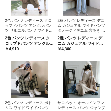
2色 パンツ レディース クロ
2種 パンツ レディース デニ
ップドパンツ アンクルパン
ム カジュアル ワイドパンツ
ツ サルエルパンツ ワイドパ
ダメージドデニム 穴あき 大
ンツ スカンツ おしゃれ 大
きいサイズ xl 2xl 3xl 4xl 5xl
2色 パンツ レディース ク
2種 パンツ レディース デ
人可愛い 個性的 存在感 レ
ボトムス ズボン ブルーデニ
ロップドパンツ アンクルパ
ニム カジュアル ワイドパ
トロ ゆったり ゆる アジア
ム 青 リラックス ハイウエ
ンツ サルエルパンツ ワイ
￥4,910
ンツ ダメージドデニム 穴
￥4,360
ン エスニック カジュア リ
スト
ドパンツ スカンツ おしゃ
あき 大きいサイズ 2 3 4 5
ボン
れ 大人可愛い 個性的 存在
ボトムス ズボン ハイウエ
感 レトロ ゆったり ゆる リ
ス
ボ
2色 パンツ レディース ボト
サロペット オールインワン
ムス ワイド ワイドパンツ
レディース パンツ ジャンプ