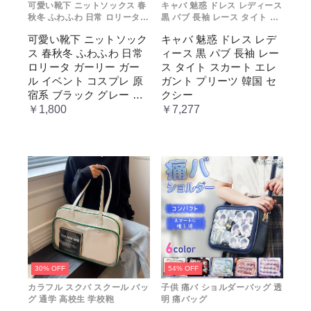
可愛い靴下 ニットソックス 春
キャバ 魅惑 ドレス レディース
秋冬 ふわふわ 日常 ロリータ
黒 パブ 長袖 レース タイト ス
ガーリー ガール イベント コス
カート エレガント プリーツ 韓
可愛い靴下 ニットソック
キャバ 魅惑 ドレス レデ
プレ 原宿系 ブラック グレー
国 セクシー
ス 春秋冬 ふわふわ 日常
ィース 黒 パブ 長袖 レー
ベージュ cm067t2t2x1 ホワ
イト
ロリータ ガーリー ガー
ス タイト スカート エレ
ル イベント コスプレ 原
ガント プリーツ 韓国 セ
宿系 ブラック グレー ベ
クシー
ージュ cm067t2t2x1 ホワ
￥1,800
￥7,277
イト
30% OFF
54% OFF
カラフル スクバ スクール バッ
子供 痛バ ショルダーバッグ 透
グ 通学 高校生 学校鞄
明 痛バッグ