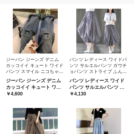
ジーパン ジーンズ デニム
パンツ レディース ワイドパ
カッコイイ キュート ワイド
ンツ サルエルパンツ ガウチ
パンツ スマイル ニコちゃん
ョパンツ ストライプ ふんわ
キャラクター パンツ ロング
り 華やか スカーチョ 7分丈
ジーパン ジーンズ デニム
パンツ レディース ワイド
ロング丈 カジュアル ボトム
膝下 モノトーン おしゃれ
カッコイイ キュート ワイ
パンツ サルエルパンツ ガ
シンプル 春 夏 秋 冬 ブルー
かっこいい 大人可愛い レト
ドパンツ スマイル ニコち
￥4,600
ウチョパンツ ストライプ
￥4,130
青 大き レディース
ロ ゆったり ゆる 個性的
ゃん キ
ふんわり 華やか スカーチ
ョ 7分丈 膝下 モノトーン
おしゃれ かっこいい 大人
可愛い