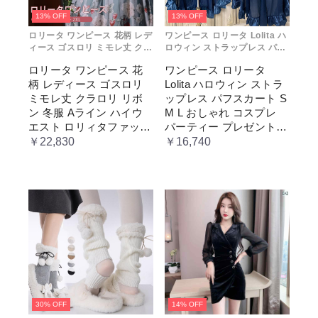
13% OFF
13% OFF
ロリータ ワンピース 花柄 レデ
ワンピース ロリータ Lolita ハ
ィース ゴスロリ ミモレ丈 クラ
ロウィン ストラップレス パフ
ロリ リボン 冬服 Aライン ハイ
スカート S M L おしゃれ コス
ロリータ ワンピース 花
ワンピース ロリータ
ウエスト ロリィタファッショ
プレ パーティー プレゼント レ
柄 レディース ゴスロリ
Lolita ハロウィン ストラ
ン レトロ風 クラシカル 上品
ディース コスチューム プリン
かわいい 日常着 通勤 お出かけ
セス ロマンティック ブル ドレ
ミモレ丈 クラロリ リボ
ップレス パフスカート S
仮 通学
ス
ン 冬服 Aライン ハイウ
M L おしゃれ コスプレ
エスト ロリィタファッシ
パーティー プレゼント
ョン レトロ風 クラシカ
レディース コスチューム
￥22,830
￥16,740
ル 上品 かわいい 日常着
プリンセス ロマンティッ
通勤 お出かけ 仮 通学
ク ブル ドレス
30% OFF
14% OFF