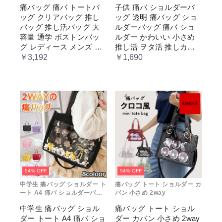
痛バッグ 痛バ トートバ
子供 痛バ ショルダーバ
ッグ クリアバッグ 推し
ッグ 透明 痛バッグ ショ
バッグ 推し活バッグ 大
ルダーバッグ 痛バ ショ
容量 通学 ボストンバッ
ルダー かわいい 小さめ
グ レディース メンズ 男
推し活 ヲタ活 推しカラ
女兼用 学生 スクール 透
ー 推し色 肩掛け レディ
￥3,192
￥1,690
明窓 JK jk ジム イベント
ース
54% OFF
54% OFF
中学生 痛バッグ ショルダー ト
痛バッグ トート ショルダー カ
ート A4 痛バ ショルダーバッ
バン 小さめ 2way
グ 赤 透明
中学生 痛バッグ ショル
痛バッグ トート ショル
ダー トート A4 痛バ ショ
ダー カバン 小さめ 2way