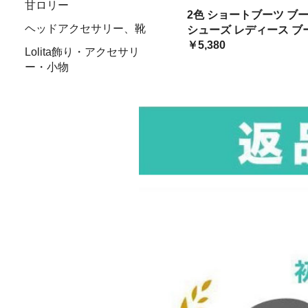
甘ロリー
人かわいい 黒 ブラック 
2色 ショートブーツ ブ
アプリコット ローヒール
ヘッドアクセサリー、靴
シューズ レディース ブ
ブーツ スウェー ヒール
チェック柄 バックリボン
￥5,380
Lolita飾り・アクセサリ
れ 大人かわいい 黒 ブラ
ー・小物
ージュ アプリコット ヒ
カジュアルロリィタ
フェアリー系魔法少女ア
イドル風
カントリー北欧田舎風ロ
リータ
パニエ・ペチコート
レースブラウス
ロリータセットアップ
トレンドファッション
Tシャツ トップス