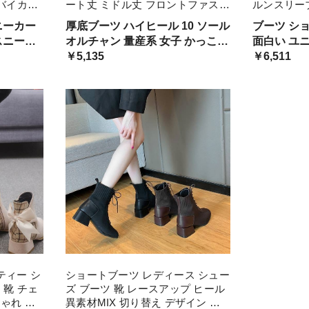
 バイカラ
ート丈 ミドル丈 フロントファスナ
ルンスリー
 ミドル
ー かっこいい 高ヒール 脚長 美脚
国系 ブーツ
ニーカー
厚底ブーツ ハイヒール 10 ソール
ブーツ シ
ン ユニ
革靴 韓国系 プラットフォームシュ
ェーン ロッ
スニーカ
オルチャン 量産系 女子 かっこい
面白い ユ
ー
ーズ 春 レディース
ブーツ 艶感
いい オシ
い レザーシューズ ぽってり 先端
￥5,135
女性用 4.
￥6,511
ク モノ
アップ ロック クール モード 艶
いい メン
感 光沢 大学生 インスタ
ーチェーン
ティー シ
ショートブーツ レディース シュー
 靴 チェ
ズ ブーツ 靴 レースアップ ヒール
ゃれ 大
異素材MIX 切り替え デザイン カ