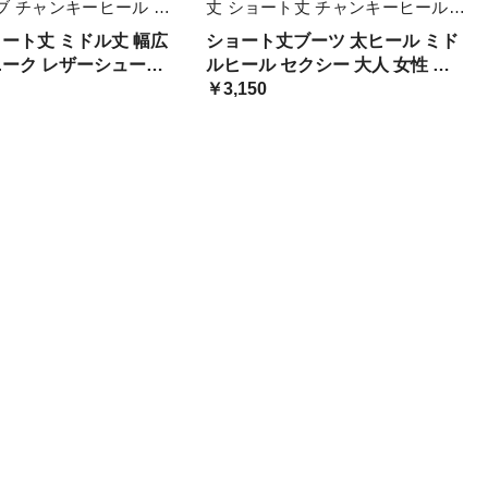
ブ チャンキーヒール 韓
丈 ショート丈 チャンキーヒール
 レディース メタル チ
オルチャン系 スクエアトゥ かっこ
ョート丈 ミドル丈 幅広
ショート丈ブーツ 太ヒール ミド
ク マニッシュ レザー
いい きれいめ スキニー レディー
ニーク レザーシューズ
ルヒール セクシー 大人 女性 エ
 光沢 合皮
ス ブラック ホワ ブーティ
5 ミドルヒール カッコ
レガント 薄手 春ブーツ 女性用
￥3,150
ズライク パンク シルバ
モノトーン 定番 使いやすい 合わ
 大人可愛い 革靴
せやすい 通勤 通学 ビジネス 清
楚