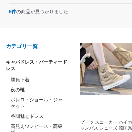
6件
の商品が見つかりました
カテゴリ一覧
キャバドレス・パーティード
レス
勝負下着
夜の靴
ボレロ・ショール・ジャ
ケット
谷間魅せドレス
ブーツ スニーカー ハイカ
高見えワンピース・高級
ャンバス シューズ 韓国系