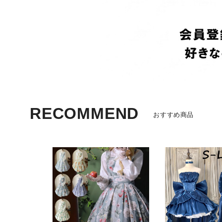
リュックサック
かごバッグ
ボストンバッグ
トートバッグ
ビジネスバッグ
ボディバッグ
RECOMMEND
おすすめ商品
メッセンジャーバッグ
通学シリーズ スポーツ
男子高生向け
女子高生向け
小物 セット
オリジナル POD