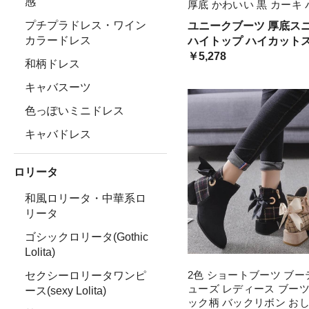
感
厚底 かわいい 黒 カーキ
ー ルーズ ショートブーツ
プチプラドレス・ワイン
ユニークブーツ 厚底ス
丈 ゆったり ベルトデザイ
カラードレス
ハイトップ ハイカット
ーク 海 サイドファスナ
ー レディース用 かっこ
￥5,278
和柄ドレス
ャレ ニッチ 存在感 パン
トーン 黒色 紐なし 帆布
キャバスーツ
色っぽいミニドレス
キャバドレス
ロリータ
和風ロリータ・中華系ロ
リータ
ゴシックロリータ(Gothic
Lolita)
2色 ショートブーツ ブー
セクシーロリータワンピ
ューズ レディース ブーツ
ース(sexy Lolita)
ック柄 バックリボン おし