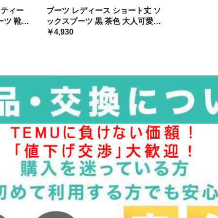
ベージュ
ジュアル かっこいい 大人可愛い
ーティー
ブーツ レディース ショート丈 ソ
 アンクル
ソックスブーツ アンクルブーツ ハ
ーツ 靴
ックスブーツ 黒 茶色 大人可愛い
イヒール スクエアトゥ
 おしゃ
ヒール カジュアル スクエアトゥ
￥4,930
ック ベ
韓国 ファッション
ール ロ