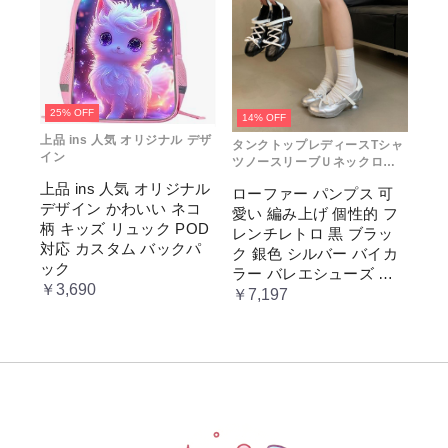
25% OFF
14% OFF
上品 ins 人気 オリジナル デザ
タンクトップレディースTシャ
イン
ツノースリーブＵネックロゴ
プリント
上品 ins 人気 オリジナル
ローファー パンプス 可
デザイン かわいい ネコ
愛い 編み上げ 個性的 フ
柄 キッズ リュック POD
レンチレトロ 黒 ブラッ
対応 カスタム バックパ
ク 銀色 シルバー バイカ
ック
ラー バレエシューズ 変
￥3,690
形ヒール 3.5cm ガーリー
￥7,197
ラブリー お嬢様 姫系 ロ
リータ 高 量産系