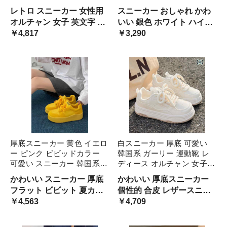
ディース スエード風 マット
厚底 白 紫 ピンク カラフル
レトロ スニーカー 女性用
スニーカー おしゃれ かわ
レザー メッシュ かわいい
おしゃれ 運動靴 クッション
オルチャン 女子 英文字 ロ
いい 銀色 ホワイト ハイテ
キュート ぽってり ビッグタ
ソール 軽量 快適 メッシュ
ゴ 流れる 曲線デザイン メ
￥4,817
クスニーカー 女性用 人気
￥3,290
グ 幼い 高校生 大 姫系
春夏 スポーツ シ 通気性
タリック シルバー 量産型
オルチャン 女の子 ルーズ
ガール 映える ユニーク 存
こなれ感 合わせやすい ダ
在感 ローカット レースア
ークカラー ごつ可愛い
ップ
厚底スニーカー 黄色 イエロ
白スニーカー 厚底 可愛い
ー ピンク ビビッドカラー
韓国系 ガーリー 運動靴 レ
可愛い スニーカー 韓国系
ディース オルチャン 女子
華やか ポップ 個性的 運動
白色 ホワイト コーデ 春ス
かわいい スニーカー 厚底
かわいい 厚底スニーカー
靴 レディース 無地 ワント
ニーカー 夏スニーカー フラ
フラット ビビット 夏カラ
個性的 合皮 レザースニー
ーン 単色 目立つ オルチャ
ット 太紐 キュート 幼い 中
ー インスタ映え オルチャ
￥4,563
カー オールホワイト 無地
￥4,709
ン 女子 元気 夏色 夏 明るい
学生 高校生 ぽってり 甘い
ン系 女子 ガール ストリー
シンプル コーデ ナチュラ
ト オシャレ きれいめ 厚底
ル 森ガール 量産系 量産型