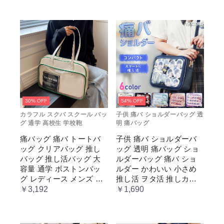
30% OFF
54% OFF
カラフル スクバ スクール バッ
子供 痛バ ショルダーバッグ 透
グ 通学 高校生 学校鞄
明 痛バッグ
痛バッグ 痛バ トートバ
子供 痛バ ショルダーバ
ッグ クリアバッグ 推し
ッグ 透明 痛バッグ ショ
バッグ 推し活バッグ 大
ルダーバッグ 痛バ ショ
容量 通学 ボストンバッ
ルダー かわいい 小さめ
グ レディース メンズ 男
推し活 ヲタ活 推しカラ
女兼用 学生 スクール 透
ー 推し色 肩掛け レディ
￥3,192
￥1,690
明窓 JK jk ジム イベント
ース