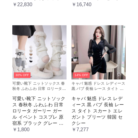
ョン レトロ風 クラシカ
レディース コスチューム
￥22,830
￥16,740
ル 上品 かわいい 日常着
プリンセス ロマンティッ
通勤 お出かけ 仮 通学
ク ブル ドレス
30% OFF
14% OFF
可愛い靴下 ニットソックス 春
キャバ 魅惑 ドレス レディース
秋冬 ふわふわ 日常 ロリータ
黒 パブ 長袖 レース タイト ス
ガーリー ガール イベント コス
カート エレガント プリーツ 韓
可愛い靴下 ニットソック
キャバ 魅惑 ドレス レデ
プレ 原宿系 ブラック グレー
国 セクシー
ス 春秋冬 ふわふわ 日常
ィース 黒 パブ 長袖 レー
ベージュ cm067t2t2x1 ホワ
イト
ロリータ ガーリー ガー
ス タイト スカート エレ
ル イベント コスプレ 原
ガント プリーツ 韓国 セ
宿系 ブラック グレー ベ
クシー
ージュ cm067t2t2x1 ホワ
￥1,800
￥7,277
イト