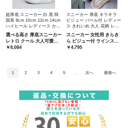
超厚底 スニーカー 白 黒 韓
スニーカー 厚底 キラキラ
国系 8cm 10cm 12cm 14cm
ビジュー パール付 レディー
ハイヒール レディース かっ
ス きれいめ 大人 花柄 レー
こいい 個性的 運動靴 本革
ス 個性的 可愛い 韓国系 シ
選べる高さ 厚底スニーカー
スニーカー 女性用 きらき
レザースニーカー 身長アッ
ューズ 黒 白 ピンク 華やか
レトロ クール 大人可愛い
ら ビジュー付 ラインスト
プ 美スタイル プラットフォ
クリスタル インスタ オルチ
ガール 白色 黒色 モノトー
￥8,084
ーン 宝石 ジュエリー 飾り
￥4,795
ーム ク 脚長
ャン 光沢 リボ 映える
ン 無地 モノクロ 高ヒール
パール リボン フラワー お
革靴 レザー シューズ 女性
花 総レース おしゃれ 目立
用 ハイトップ 目立つ 存在
つ 主役級 人気 トレンド 女
感
子
1
2
3
4
5
...
次へ
最後へ