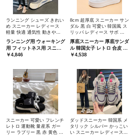
ランニング シューズ きれい
8cm 超厚底 スニーカー サン
め スニーカー レディース
ダル 黒 白 可愛い 韓国風 ス
軽量 快適 通気性 動きやす
リッパ レディース サボ 春
い 疲れにくい 運動靴 黒 グ
夏 シューズ 紐あり レース
ランニング用 ウォーキング
厚底スニーカー 厚底サンダ
レー ピンク 個性的 流れる
アップ スポーティー かっこ
用 フィットネス用 スニー
ル 韓国女子 レトロ 合皮 レ
模様 変更 クッションソール
いい 個性的 バイカラー モ
カー クッション 軽い 走れ
￥4,846
ザースニーカー かかとなし
￥4,538
ジム トレーニン オシャレ
ノクロ 運動靴 フラット
る メッシュ 柔らかい レジ
サボサンダル キュート マ
ャー 春 夏 爽やか ラフ セレ
ニッシュ きれいめ オシャ
ブ 大人カジュアル ルーズ
レ ラフ リラックス つっか
け
スニーカー 可愛い フレンチ
ダッドスニーカー 韓国系 メ
レトロ 運動靴 量産系 ガー
タリック シルバー かっこい
リー ラブリー 黒 赤 黄色 レ
い スニーカー レディース