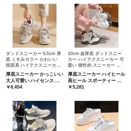
ルーズ 抜け感 クール キャ
あみあみ 肌見せ 蒸れない
ンプ モノトーン
ソフトソール 男女兼用
ダッドスニーカー 5.5cm 厚
10cm 超厚底 ダッドスニー
底 くすみカラー かわいい
カー ハイテクスニーカー 可
韓国系 ハイテクスニーカー
愛い 個性的 スニーカー 黒
レディース ごつ可愛い メタ
白 茶色 韓国系 レディース
厚底スニーカー かっこいい
厚底スニーカー ハイヒール
リック シルバー ピンク 紫
メッシュ 通気性 ユニーク
大人可愛い ハイセンス オ
高ヒール スポーティー オ
パープル ベージュ グレー
身長アップ 黒スニーカー 無
ルチャン 韓国女子 おしゃ
￥6,454
ルチャン 女子 マニッシュ
￥5,281
グラデーション 淡色 黒
地 バイカラ 白スニーカー
れ ルーズ くすみピンク ア
ゴツゴツ ロボット風 白色
ンニュイ 運動靴 セレブ ニ
黒色 モノトーン モノクロ
ッチ 人気 映える 大学生 レ
幼い 学生 通学 スタイルア
ザー
ップ