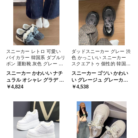
靴 存在感 セレブ モデル 通
春夏
学
スニーカー レトロ 可愛い
ダッドスニーカー グレー 渋
バイカラー 韓国系 ダブルリ
色 かっこいい スニーカー
ボン 運動靴 灰色 グレー 白
スクエアトゥ 個性的 韓国系
ホワイト グラデーション き
運動靴 灰色 ダークカラー
スニーカー かわいい ナチ
スニーカー ゴツい かわい
れいめ 配色 厚底 シューズ
厚底 クッションソール メッ
ュラル オシャレ グラデ 配
い グレージュ グレーカラ
クッションソール グレージ
シュ 通気性 くすみカラー
色 ダークグレー 厚底スニ
￥4,824
ー 暗色 渋カラー カッコい
￥4,538
ュ シック 春ス 大人カラー
クール オルチ グラデーショ
ーカー ベージュ 淡色 くす
い ルーズ ハード ストリー
ン
みカラー 学生 ぽってり 丸
ト スニーカー 女の子 ダデ
み 個性的 存在感
ィ お父さん 走りやすい 軽
い ラフ