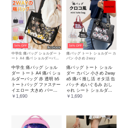
54% OFF
54% OFF
中学生 痛バッグ ショルダー ト
痛バッグ トート ショルダー カ
ート A4 痛バ ショルダーバッ
バン 小さめ 2way
グ 赤 透明
中学生 痛バッグ ショル
痛バッグ トート ショル
ダー トート A4 痛バ ショ
ダー カバン 小さめ 2way
ルダーバッグ 赤 透明 b5
a5 痛バ 推し活 オタ活 缶
トートバッグ ファスナー
バッチ ぬいぐるみ おし
イエロー 大きめ パープ
ゃれ シート ショルダー
ル 水色 いたばっく 痛バ
バッグ 透明 ポケット ク
￥1,690
￥1,690
ック 缶バッチ ぬいぐる
リア 大きめ レディース
み 小さめ 安い オタ活 推
メンズ 推し色 黒 白 赤 緑
し活 ヲタ活 推しカラー
推し色 肩掛け レディー
ス