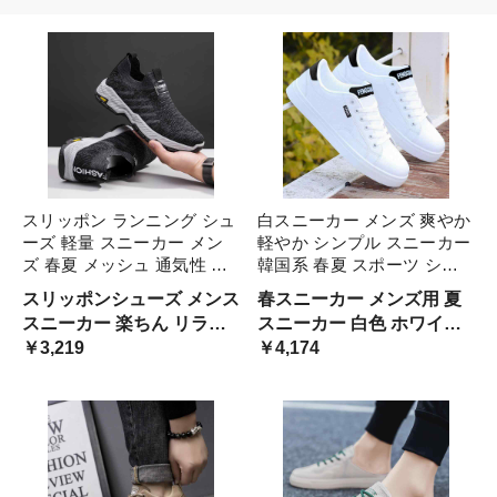
スリッポン ランニング シュ
白スニーカー メンズ 爽やか
ーズ 軽量 スニーカー メン
軽やか シンプル スニーカー
ズ 春夏 メッシュ 通気性 ソ
韓国系 春夏 スポーツ シュ
ックス 柔らかい 快適 痛く
ーズ フラット きれいめ オ
スリッポンシューズ メンス
春スニーカー メンズ用 夏
ない トレーニング ジム フ
ールホワイト 黒 ブラック
スニーカー 楽ちん リラッ
スニーカー 白色 ホワイト
ィットネス 運動靴 男性用
水色 青 アクセント スタイ
クス 休日 オフモード シン
￥3,219
ポイントカラー シンプル
￥4,174
ブラック ベージュ シンプ
リッシュ 大学生 バイカラー
プル 定番 ニット風 ソフト
ベーシック 定番 合わせや
黒
生地 疲れにくい クッショ
すい レザースニーカー 使
ンソール 散歩 走りやすい
いやすい ストリート