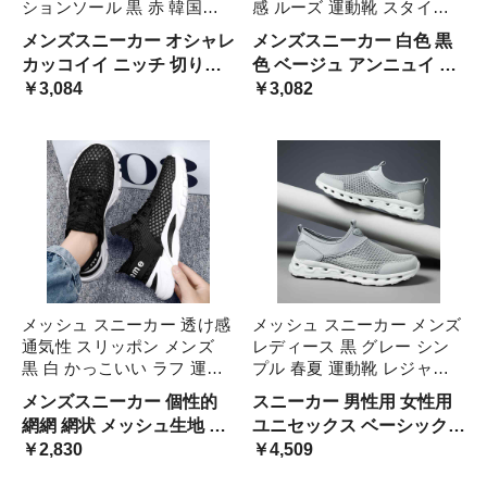
ションソール 黒 赤 韓国系
感 ルーズ 運動靴 スタイリ
軽量 快適 ランニング ウォ
ッシュ スニーカー 韓国系
メンズスニーカー オシャレ
メンズスニーカー 白色 黒
ーキング シューズ ストリー
男子 クッションソール 厚底
カッコイイ ニッチ 切り替
色 ベージュ アンニュイ ス
ト ユニーク バイカラー 通
シューズ カッコイイ 映える
えデザイン 斜め 軽い 爽快
￥3,084
トリート ハイテクスニーカ
￥3,082
気性 運動靴 スタイ メッシ
ニッチ 黒スニーカ 個性的
涼しげ 黒スニーカー 赤ス
ー 男の子 大学生 高校生 学
ュ
ニーカー ブラック モノク
生 男の子 ボーイッシュ イ
ロ レッド 人気
ンスタ映え ベーシック
メッシュ スニーカー 透け感
メッシュ スニーカー メンズ
通気性 スリッポン メンズ
レディース 黒 グレー シン
黒 白 かっこいい ラフ 運動
プル 春夏 運動靴 レジャー
靴 春夏 レジャー アウトド
アウトドア 網網 網状 透け
メンズスニーカー 個性的
スニーカー 男性用 女性用
ア 涼しげ 軽い 黒スニーカ
感 柔らかい スポーツシュー
網網 網状 メッシュ生地 ユ
ユニセックス ベーシック
ー 白スニーカー 肌見せ 蒸
ズ 女子 男子 25.5 26 26.5 大
ニーク 爽快 軽量 涼しい 軽
￥2,830
バイカラー オールブラック
￥4,509
れにくい 軽量 大学 涼しい
きいサイズ
やか 夏スニーカー 男性用
黒スニーカー スリッポン