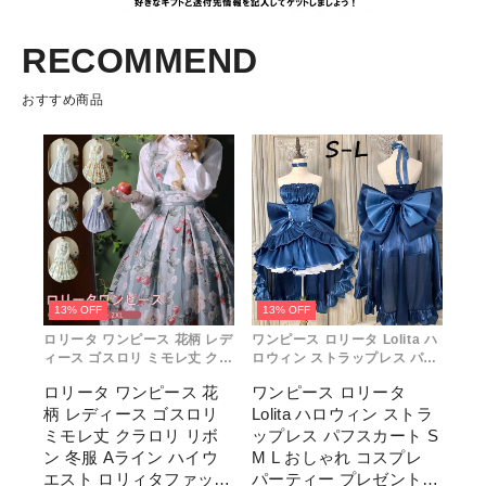
RECOMMEND
おすすめ商品
13% OFF
13% OFF
ロリータ ワンピース 花柄 レデ
ワンピース ロリータ Lolita ハ
ィース ゴスロリ ミモレ丈 クラ
ロウィン ストラップレス パフ
ロリ リボン 冬服 Aライン ハイ
スカート S M L おしゃれ コス
ロリータ ワンピース 花
ワンピース ロリータ
ウエスト ロリィタファッショ
プレ パーティー プレゼント レ
柄 レディース ゴスロリ
Lolita ハロウィン ストラ
ン レトロ風 クラシカル 上品
ディース コスチューム プリン
かわいい 日常着 通勤 お出かけ
セス ロマンティック ブル ドレ
ミモレ丈 クラロリ リボ
ップレス パフスカート S
仮 通学
ス
ン 冬服 Aライン ハイウ
M L おしゃれ コスプレ
エスト ロリィタファッシ
パーティー プレゼント