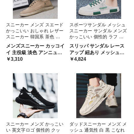
スニーカー メンズ スエード
スポーツサンダル メッシュ
かっこいい おしゃれ レザー
スニーカー サンダル メンズ
スニーカー 韓国系 茶色 ブ
かっこいい 個性的 ラフ か
ラウン カーキ 無地 マット
かとなし つっかけ 春夏 シ
メンズスニーカー カッコイ
スリッパ サンダル レース
シック レトロ ヴィンテージ
ューズ オルチャン系 男子
イ 主役級 淡色 アンニュイ
アップ 紐あり メッシュ生
風 きれいめ 男子 通勤 シュ
滑り止め アウトドア レジャ
ブラウンカラー ベイクドカ
￥3,310
地 涼しい 透け感 春夏用 か
￥4,824
ーズ 仕事 通学 ビジネス
ー 黒 白 ベージュ シティ
ラー オルチャン系 男子 ス
かと無 ルーズ こなれ感 抜
エードスニーカー 革靴 レ
け感 ボーイッシュ フラッ
ースアップ お出かけ
ト レトロ モノトーン
スニーカー メンズ かっこい
ダッドスニーカー メンズ メ
い 英文字ロゴ 個性的 クッ
ッシュ 通気性 白 黒 こなれ