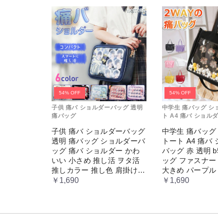
54% OFF
54% OFF
子供 痛バ ショルダーバッグ 透明
中学生 痛バッグ シ
痛バッグ
ト A4 痛バ ショル
透明
子供 痛バ ショルダーバッグ
中学生 痛バッグ
透明 痛バッグ ショルダーバ
トート A4 痛バ
ッグ 痛バ ショルダー かわ
バッグ 赤 透明 
いい 小さめ 推し活 ヲタ活
ッグ ファスナー
推しカラー 推し色 肩掛け
大きめ パープル
レディース
ばっく 痛バック
￥1,690
￥1,690
ぬいぐるみ 小さ
タ活 推し活 ヲ
ラー 推し色 肩