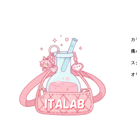
ース
カ
痛
ス
オ