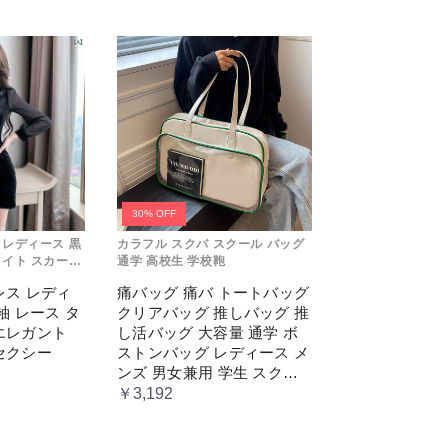
30% OFF
 レディース 黒
カラフル スクバ スクール バッグ
タイト スカート
通学 高校生 学校鞄
ツ 韓国 セクシ
レス レディ
痛バッグ 痛バ トートバッグ
袖 レース タ
クリアバッグ 推しバッグ 推
エレガント
し活バッグ 大容量 通学 ボ
セクシー
ストンバッグ レディース メ
ンズ 男女兼用 学生 スクー
ル 透明窓 JK jk ジム イベン
￥3,192
ト