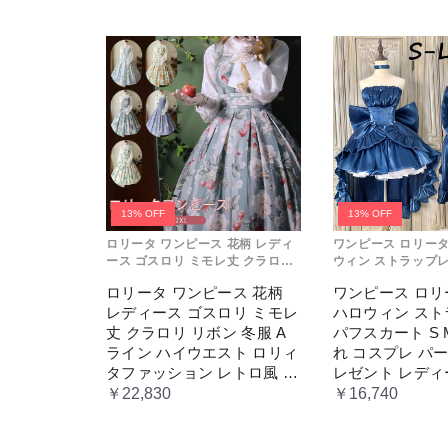
13% OFF
13% OFF
ロリータ ワンピース 花柄 レディ
ワンピース ロリータ L
ース ゴスロリ ミモレ丈 クラロリ
ウィン ストラップレ
リボン 冬服 Aライン ハイウエス
ート S M L おしゃ
ロリータ ワンピース 花柄
ワンピース ロリータ
ト ロリィタファッション レトロ
ーティー プレゼント
レディース ゴスロリ ミモレ
ハロウィン ス
風 クラシカル 上品 かわいい 日常
コスチューム プリン
着 通勤 お出かけ 仮 通学
ティック ブル ドレ
丈 クラロリ リボン 冬服 A
パフスカート S 
ライン ハイウエスト ロリィ
れ コスプレ パ
タファッション レトロ風 ク
レゼント レディ
ラシカル 上品 かわいい 日
ューム プリンセ
￥22,830
￥16,740
常着 通勤 お出かけ 仮 通学
ィック ブル ド