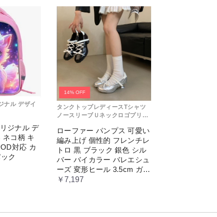
14% OFF
リジナル デザイ
タンクトップレディースTシャツ
ノースリーブＵネックロゴプリン
ト
 オリジナル デ
ローファー パンプス 可愛い
 ネコ柄 キ
編み上げ 個性的 フレンチレ
POD対応 カ
トロ 黒 ブラック 銀色 シル
パック
バー バイカラー バレエシュ
ーズ 変形ヒール 3.5cm ガー
リー ラブリー お嬢様 姫系
￥7,197
ロリータ 高 量産系