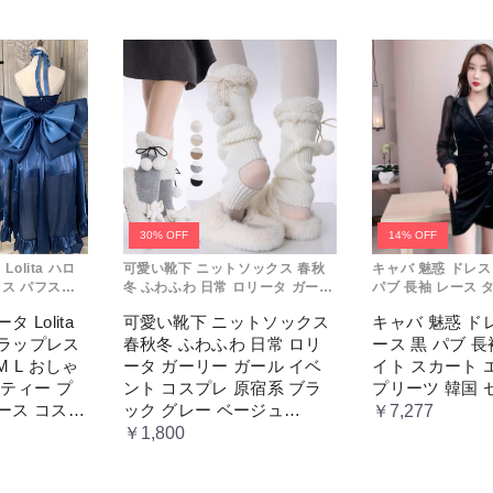
30% OFF
14% OFF
olita ハロ
可愛い靴下 ニットソックス 春秋
キャバ 魅惑 ドレス
ス パフスカ
冬 ふわふわ 日常 ロリータ ガーリ
パブ 長袖 レース 
れ コスプレ パ
ー ガール イベント コスプレ 原宿
エレガント プリー
 Lolita
可愛い靴下 ニットソックス
キャバ 魅惑 ド
 レディース
系 ブラック グレー ベージュ
ー
トラップレス
春秋冬 ふわふわ 日常 ロリ
ース 黒 パブ 長
セス ロマン
cm067t2t2x1 ホワイト
ス
M L おしゃ
ータ ガーリー ガール イベ
イト スカート 
ーティー プ
ント コスプレ 原宿系 ブラ
プリーツ 韓国 
ース コスチ
ック グレー ベージュ
￥7,277
ス ロマンテ
cm067t2t2x1 ホワイト
￥1,800
レス