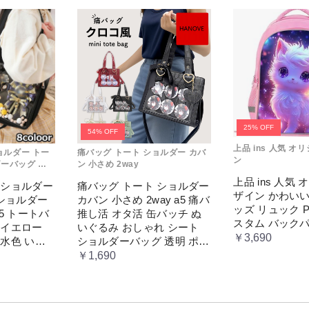
25% OFF
54% OFF
上品 ins 人気 オ
ョルダー トー
痛バッグ トート ショルダー カバ
ン
ダーバッグ 赤
ン 小さめ 2way
上品 ins 人気
 ショルダー
痛バッグ トート ショルダー
ザイン かわいい
 ショルダー
カバン 小さめ 2way a5 痛バ
ッズ リュック 
b5 トートバ
推し活 オタ活 缶バッチ ぬ
スタム バック
 イエロー
いぐるみ おしゃれ シート
￥3,690
 水色 いた
ショルダーバッグ 透明 ポケ
 缶バッチ
ット クリア 大きめ レディ
￥1,690
め 安い オ
ース メンズ 推し色 黒 白 赤
タ活 推しカ
緑
掛け レディ