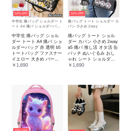
54% OFF
54% OFF
中学生 痛バッグ ショルダー ト
痛バッグ トート ショルダー カ
ート A4 痛バ ショルダーバッ
バン 小さめ 2way
グ 赤 透明
中学生 痛バッグ ショル
痛バッグ トート ショル
ダー トート A4 痛バ ショ
ダー カバン 小さめ 2way
ルダーバッグ 赤 透明 b5
a5 痛バ 推し活 オタ活 缶
トートバッグ ファスナー
バッチ ぬいぐるみ おし
イエロー 大きめ パープ
ゃれ シート ショルダー
ル 水色 いたばっく 痛バ
バッグ 透明 ポケット ク
￥1,690
￥1,690
ック 缶バッチ ぬいぐる
リア 大きめ レディース
み 小さめ 安い オタ活 推
メンズ 推し色 黒 白 赤 緑
し活 ヲタ活 推しカラー
推し色 肩掛け レディー
ス
25% OFF