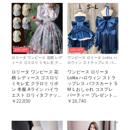
13% OFF
13% OFF
ロリータ ワンピース 花柄 レデ
ワンピース ロリータ Lolita ハ
ィース ゴスロリ ミモレ丈 クラ
ロウィン ストラップレス パフ
ロリ リボン 冬服 Aライン ハイ
スカート S M L おしゃれ コス
ロリータ ワンピース 花
ワンピース ロリータ
ウエスト ロリィタファッショ
プレ パーティー プレゼント レ
柄 レディース ゴスロリ
Lolita ハロウィン ストラ
ン レトロ風 クラシカル 上品
ディース コスチューム プリン
かわいい 日常着 通勤 お出かけ
セス ロマンティック ブル ドレ
ミモレ丈 クラロリ リボ
ップレス パフスカート S
仮 通学
ス
ン 冬服 Aライン ハイウ
M L おしゃれ コスプレ
エスト ロリィタファッシ
パーティー プレゼント
ョン レトロ風 クラシカ
レディース コスチューム
￥22,830
￥16,740
ル 上品 かわいい 日常着
プリンセス ロマンティッ
通勤 お出かけ 仮 通学
ク ブル ドレス