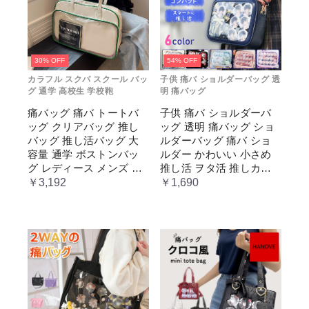
30% OFF
54% OFF
カラフル スクバ スクール バッ
子供 痛バ ショルダーバッグ 透
グ 通学 高校生 学校鞄
明 痛バッグ
痛バッグ 痛バ トートバ
子供 痛バ ショルダーバ
ッグ クリアバッグ 推し
ッグ 透明 痛バッグ ショ
バッグ 推し活バッグ 大
ルダーバッグ 痛バ ショ
容量 通学 ボストンバッ
ルダー かわいい 小さめ
グ レディース メンズ 男
推し活 ヲタ活 推しカラ
女兼用 学生 スクール 透
ー 推し色 肩掛け レディ
￥3,192
￥1,690
明窓 JK jk ジム イベント
ース