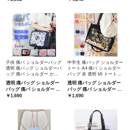
バッグ
財布風 レ クリアバッグ
グ クリア 痛バック 痛バ バ
クセサリーバッグ こなれ感
ッグ 鞄 カバン かわいい 可
お呼ばれ ユニーク 目立つ
愛 可愛い 缶バッジ 缶バッ
キャンディー カバン 撥水
チ
子供 痛バ ショルダーバッグ
中学生 痛バッグ ショルダー
透明 痛バッグ ショルダーバ
トート A4 痛バ ショルダー
ッグ 痛バ ショルダー かわ
バッグ 赤 透明 b5 トートバ
いい 小さめ 推し活 ヲタ活
ッグ ファスナー イエロー
透明 痛バッグ ショルダー
透明 痛バッグ ショルダー
推しカラー 推し色 肩掛け
大きめ パープル 水色 いた
バッグ 痛バ ショルダー か
バッグ 痛バ ショルダー か
レディース
ばっく 痛バック 缶バッチ
わいい 小さめ 推し活 ヲタ
￥1,690
わいい 小さめ 推し活 ヲタ
￥1,690
ぬいぐるみ 小さめ 安い オ
活 推しカラー 推し色 肩掛
活 推しカラー 推し色 肩掛
タ活 推し活 ヲタ活 推しカ
け レディース
け レディース
ラー 推し色 肩掛け レディ
ース