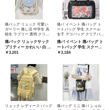
痛バッグ リュック 可愛い
痛バ イベント 痛バッグ ト
ガーリー 推し活 中学生 高
ートバッグ 学生 スクール
校生 ラブリー 透明 クリア
女子 デコバッグ クリアバッ
ポケット 韓国系 ポップ パ
グ 推し活 推しバッグ 透明
痛バック リュックサック
痛バ イベント 痛バッグ ト
ステルカラー バックパック
バッグ
プリティー かわいい 白 ホ
ートバッグ 学生 スクール
個性的 キュート フレンチレ
ワイト 青 ブルー かぶせ ハ
￥3,201
女子 デコバッグ 透明バッ
￥3,184
トロ 学校 通学 スクー ニッ
ート 蝶々 バタフライ 透明
グ クリアバッグ 推し活 推
チ
ポケット ビニール 春 夏 プ
しバッグ
レゼント
リュック レディース バッグ
痛バッグ ミニ 痛バ ショル