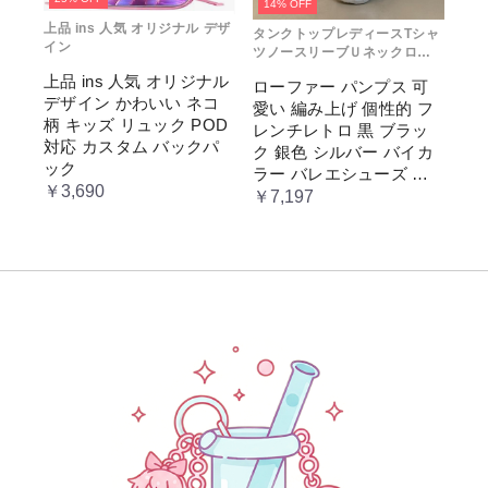
14% OFF
上品 ins 人気 オリジナル デザ
タンクトップレディースTシャ
イン
ツノースリーブＵネックロゴ
プリント
上品 ins 人気 オリジナル
ローファー パンプス 可
デザイン かわいい ネコ
愛い 編み上げ 個性的 フ
柄 キッズ リュック POD
レンチレトロ 黒 ブラッ
対応 カスタム バックパ
ク 銀色 シルバー バイカ
ック
ラー バレエシューズ 変
￥3,690
形ヒール 3.5cm ガーリー
￥7,197
ラブリー お嬢様 姫系 ロ
リータ 高 量産系