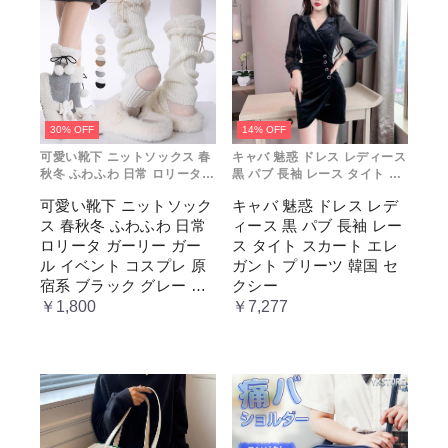
30% OFF
14% OFF
可愛い靴下 ニットソックス 春
キャバ 魅惑 ドレス レディース
秋冬 ふわふわ 日常 ロリータ
黒 パブ 長袖 レース タイト ス
ガーリー ガール イベント コス
カート エレガント プリーツ 韓
可愛い靴下 ニットソック
キャバ 魅惑 ドレス レデ
プレ 原宿系 ブラック グレー
国 セクシー
ス 春秋冬 ふわふわ 日常
ィース 黒 パブ 長袖 レー
ベージュ cm067t2t2x1 ホワ
イト
ロリータ ガーリー ガー
ス タイト スカート エレ
ル イベント コスプレ 原
ガント プリーツ 韓国 セ
宿系 ブラック グレー ベ
クシー
ージュ cm067t2t2x1 ホワ
￥1,800
￥7,277
イト