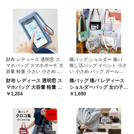
グ クリア 痛バック 痛バ バ
バッグ おしゃれ
ッグ 鞄 カバン かわいい 可
愛 可愛い エレガント 缶バ
ッジ 缶バッチ
財布 レディース 透明窓 ス
痛バッグ ショルダー 痛バ
マホバッグ スマホポーチ 大
推し活バッグ イベント 小さ
容量 軽量 小さい 小さめ ミ
い 小さめ バッグ ガールズ
ニ ミニバッグ 無地 シンプ
推し活 イベント 透明バッグ
財布 レディース 透明窓 ス
痛バッグ 痛バ レディース
ル お出かけ 日常 便利 おし
見せバッグ シンプル 推し
マホバッグ 大容量 軽量 小
ショルダーバッグ 女の子
ゃれ カジュアル プレゼント
ビニールバッグ クリアバッ
さい 小さめ ミニ ミニバッ
￥1,264
軽量 推しバッグ 推し活 推
￥1,690
ギフト 誕 オールシーズン
グ オタク活 オタクバッグ
グ
し活バッグ クリア 痛 バ い
透明窓 デコバッグ ビニール
たば いたばっぐ 痛バック
無地 シンプル おしゃれ バ
ッグ カバン
デコ 透明 イベント お出か
け ディリー 日常 ギフト