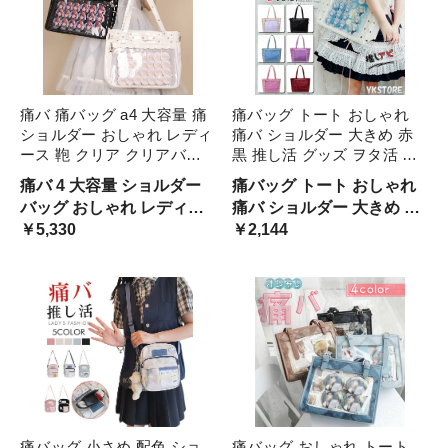
痛バ 痛バッグ a4 大容量 痛
痛バッグ トート おしゃれ
ショルダー おしゃれ レディ
痛バ ショルダー 大きめ 赤
ース 鞄 クリア クリアバッ
黒 推し活 グッズ ヲタ活 推
グ 推し 推し活バッグ ビニ
しカラー 推し色 b5 クリア
痛バ 4 大容量 ショルダー
痛バッグ トート おしゃれ
ールバッグ ヲタバ イベント
バッグ 肩掛け レディース
バッグ おしゃれ レディー
痛バ ショルダー 大きめ 黒
推し活 ヲタ おたく オタク
メンズ 透明 ファスナー イ
ス オールシーズン 春 夏 秋
￥5,330
推し活 グッズ ヲタ活 推し
￥2,144
バッグ 透明バッグ オタク
エロー 大き トートバッグ
冬 コーデ 秋コーデ 春コー
カラー 推し色 クリアバッ
デ 10代 20代 30代 40代 ガ
グ 肩掛け レディース いた
ールズ 女子 通勤 通学 学生
ばっく トートバッグ ファ
大人 大きいサイズ
スナー イエロー 鞄 大容量
痛バッグ 小さめ 配色 ショ
痛バッグ おしゃれ トート