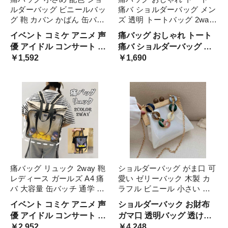
ルダーバッグ ビニールバッ
痛バ ショルダーバッグ メン
グ 鞄 カバン かばん 缶バッ
ズ 透明 トートバッグ 2way
チ シンプル 男女兼用 かわ
ファスナー 水色 いたばっく
イベント コミケ アニメ 声
痛バッグ おしゃれ トート
いい 推しバッグ クリアバッ
痛バック 缶バッチ ぬいぐる
優 アイドル コンサート 推
痛バ ショルダーバッグ メ
グ 透明バッグ おしゃれ
み 小さめ 安い オタ活 推し
し活 バッグ 缶バッジ バッ
￥1,592
ンズ 透明 トートバッグ フ
￥1,690
活 ヲタ活 推しカラー 推し
ジ クリア 透明 デコバッグ
ァスナー 大きめ 水色 いた
色 クリアバッグ 肩掛け レ
見せバッグ ビニール いた
ばっく 痛バック 缶バッチ
ディース
ばっぐ オタク活バッグ オ
ぬいぐるみ 小さめ 安い オ
タバ
タ活 推し活 ヲタ活
痛バッグ リュック 2way 鞄
ショルダーバッグ がま口 可
レディース ガールズ A4 痛
愛い ゼリーバック 木製 カ
バ 大容量 缶バッチ 通学 学
ラフル ビニール 小さい ミ
生 ビニールバッグ ヲタバ
ニバッグ キスロック 韓国系
イベント コミケ アニメ 声
ショルダーバック お財布
クリアバッグ 見せバッグ オ
パーティー チェーン 斜め掛
優 アイドル コンサート 推
ガマ口 透明バッグ 透け感
タクバッグ カジュアル 透明
け バック PVC 透明 釜口 お
し活 ぬいぐるみ 透明 バッ
￥2,952
クリア 木 クリスタル 石 ア
￥4,248