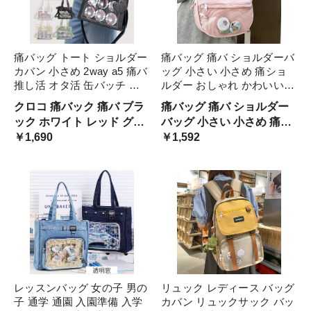
痛バッグ トート ショルダー
痛バッグ 痛バ ショルダーバ
カバン 小さめ 2way a5 痛バ
ッグ 小さい 小さめ 痛ショ
推し活 オタ活 缶バッチ ぬ
ルダー おしゃれ かわいい
いぐるみ おしゃれ シート
可愛 透明窓 クリアバッグ
クロコ 痛バック 痛バ ブラ
痛バッグ 痛バ ショルダー
ショルダーバッグ 透明 ポケ
デコバッグ 斜め掛け イベン
ック ホワイト レッド グリ
バッグ 小さい 小さめ 痛シ
ット クリア 大きめ レディ
ト ビニールバッグ ギフト
ーン シンプル 可愛い ハー
￥1,690
ョルダー おしゃれ かわい
￥1,592
ース メンズ 推し色 黒 白 赤
誕生日 オールシーズ プレゼ
ト 安い プレゼント 女性 男
い 可愛 透明窓
緑
ント
性 子供
レッスンバッグ 女の子 男の
リュック レディース バッグ
子 通学 通園 入園準備 入学
カバン リュックサック バッ