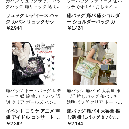
カバン リュックサック バッ
ダーバッグ レディース 缶バ
クパック 痛リュック 透明窓
ッチ かわいい おしゃれ 小
クリアバッグ 透明バッグ デ
さめ 痛 バッグ カバン クリ
リュック レディース バッ
痛バッグ 痛バ 痛ショルダ
コ デコバッグ おしゃれ シ
ア クリアバッグ 推し 推し
グ カバン リュックサック
ー ショルダーバッグ ガー
ンプル かわいい 可愛い 大
活 推しバッグ 透明 オタク
バックパック 痛リュック
￥2,944
ルズ 女子 女性 女の子 通学
￥1,424
容量 推し 推し活 オ 軽量
バッグ ミニバッグ ガ オタ
透明窓
通勤 お出かけ デート アニ
ク
メ デコバッグ 透明バッグ
透明カバン ビニールバッグ
ビニール
痛バッグ トートバッグ レデ
痛バッグ 痛バ a4 大容量 推
ィース 蝶 鞄 痛バ カバン 透
し活 推しバッグ 缶バッチ
明 クリア ガールズ ハンド
透明バッグ クリア トートバ
バッグ ビニールバッグ ヲタ
ッグ おしゃれ リボン クリ
イベント コミケ アニメ 声
痛バッグ 痛バ 4 大容量 推
バ トート バッグ 缶バッチ
アバッグ おたく オタク バ
優 アイドル コンサート 推
し活 推しバッグ 缶バッチ
推し オタク活 かわい クリ
ッグ オタク活 通学 通勤 推
し活 ぬいぐるみ 透明 バッ
￥2,392
透明バッグ クリア トート
￥2,144
アバッグ
し 学生