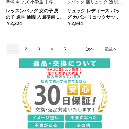
準備 キッズ 小学生 中学生
クパック 痛リュック 透明窓
高校生 手提げバッグ 透明窓
クリアバッグ 透明バッグ デ
レッスンバッグ 女の子 男
リュック レディース バッ
クリアバッグ 痛バッグ 痛バ
コ デコバッグ おしゃれ シ
の子 通学 通園 入園準備 入
グ カバン リュックサック
シンプル オールシーズン プ
ンプル かわいい 可愛い 大
学準備 キッズ 小学生 中学
￥2,224
バックパック 痛リュック
￥2,944
レゼント ギ カジュアル
容量 推し 推し活 オ 軽量
生 高校生 手提げバッグ 透
透明窓
明窓 クリアバッグ 痛バッ
グ 痛バ シンプル
1
2
3
4
5
...
次へ
最後へ