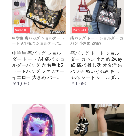
54% OFF
54% OFF
中学生 痛バッグ ショルダー ト
痛バッグ トート ショルダー カ
ート A4 痛バ ショルダーバッ
バン 小さめ 2way
グ 赤 透明
中学生 痛バッグ ショル
痛バッグ トート ショル
ダー トート A4 痛バ ショ
ダー カバン 小さめ 2way
ルダーバッグ 赤 透明 b5
a5 痛バ 推し活 オタ活 缶
トートバッグ ファスナー
バッチ ぬいぐるみ おし
イエロー 大きめ パープ
ゃれ シート ショルダー
ル 水色 いたばっく 痛バ
バッグ 透明 ポケット ク
￥1,690
￥1,690
ック 缶バッチ ぬいぐる
リア 大きめ レディース
み 小さめ 安い オタ活 推
メンズ 推し色 黒 白 赤 緑
し活 ヲタ活 推しカラー
推し色 肩掛け レディー
ス