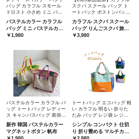
バッグ カラフル スモール
スクバ スクール バッグ ト
ドロスト 小さめ ミニ パス
ートバック ボストンバック
テルカラー 大人可愛い ママ
りんごスクバ 旅行鞄 通学
パステルカラー カラフル
カラフル スクバ スクール
コーデ ママファッション 韓
高校生 学校鞄 カバン 部活
バッグ ミニ パステルカラ
バッグ りんごスクバ 旅行
国 オルチャンファッション
赤 黒 ピンク 紫 スポ
ー 大人可愛い ファッショ
￥1,980
鞄 通学 高校生 学校鞄 カバ
￥3,980
人気 トレンド 新作 20代 30
ーツバッグ
ン 韓国
ン
代 40代 バッグ 鞄 かわいい
きれいめ レトロ お出かけ
デート
パステルカラー カラフル バ
トートバッグ エコバッグ 軽
ッグ トートバッグ レディー
い カラフル 明るい 折りた
ス キャンバスバッグ 肩掛け
たみ バッグ レジ袋 レジバ
バッグ 大容量 カジュアル
ッグ 買い物バッグ おしゃれ
新作 韓国 パステルカラー
シンプル コンパクト 仕切
お出掛け おしゃれ 通学 無
コンビニ 袋 マイバッグ パ
マグネットボタン 帆布
り 折り畳める マルチカラ
地 カラフル 大きいサイズ
ステルカラー 畳める 収納
￥1,980
ー 20代用 30代用 40代 50
￥2,980