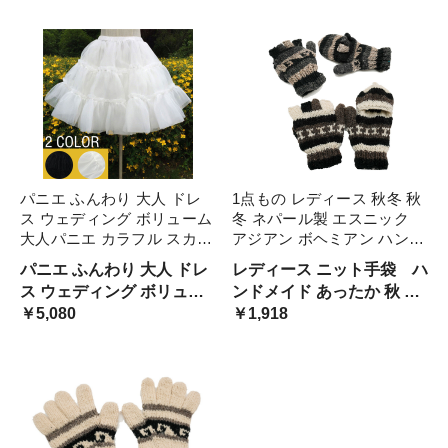
ルーズ こなれ感 ジッパー
ム 演奏会 大量注文にも対
ミックスカラー アルファベ
応しています。
ット 斜めがけ 襷掛け ナイ
ロン
パニエ ふんわり 大人 ドレ
1点もの レディース 秋冬 秋
ス ウェディング ボリューム
冬 ネパール製 エスニック
大人パニエ カラフル スカー
アジアン ボヘミアン ハンド
ト 大きい裾 コスプレ ハロ
メイド 毛糸 ニット あった
パニエ ふんわり 大人 ドレ
レディース ニット手袋 ハ
ウィン コスチューム 演奏会
か レッニット手袋 カラフル
ス ウェディング ボリュー
ンドメイド あったか 秋 冬
文化祭 イベント 黒 白
山ガール ファッション 森ガ
ム 大人パニエ カラフル ス
￥5,080
山ガール ヤマガール 登山
￥1,918
d9024c0c0x0 舞台
ール 釣ガール アウ 登山
カート 大きい裾 コスチュ
アウトドア キャンプ 山ガ
ーム 演奏会 大量注文にも
ール ファッション 手作り
対応しています。
ハンドメイド エスニック
ボヘミアン アジアン