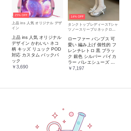
25% OFF
14% OFF
上品 ins 人気 オリジナル デザ
タンクトップレディースTシャ
イン
ツノースリーブＵネックロゴ
プリント
上品 ins 人気 オリジナル
ローファー パンプス 可
デザイン かわいい ネコ
愛い 編み上げ 個性的 フ
柄 キッズ リュック POD
レンチレトロ 黒 ブラッ
対応 カスタム バックパ
ク 銀色 シルバー バイカ
ック
ラー バレエシューズ 変
￥3,690
形ヒール 3.5cm ガーリー
￥7,197
ラブリー お嬢様 姫系 ロ
リータ 高 量産系