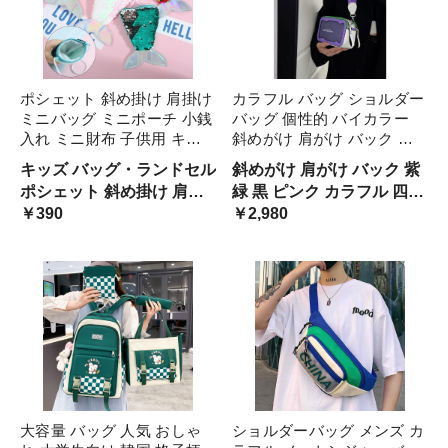
フル
ポシェット 斜め掛け 肩掛け
カラフル バッグ ショルダー
ミニバッグ ミニポーチ 小銭
バッグ 個性的 バイカラー
入れ ミニ財布 子供用 キッ
斜めがけ 肩がけ バック 紫
ズ 女の子 バッグ スパンコ
緑 黒 ピンク カラフル 四角
キッズ バッグ・ランドセル
斜めがけ 肩がけ バック 紫
ール キラキラ カラフル グ
スクエア型 ミニ バッグ ク
ポシェット 斜め掛け 肩掛
緑 黒 ピンク カラフル 四角
ラデーション 派手 フィッシ
ロスボディ ボディバッグ メ
け ミニバッグ ミニポーチ
￥390
スクエア型 ミニ バッグ ク
￥2,980
ュテール 魚 サカナ ユニー
ッセンジャーバッグ カジュ
小銭入れ
ロスボディ ボディバッグ
ク 可愛い お洒落 お出かけ
アル 可愛い PUレザー 革 鞄
メッセンジャーバッグ カラ
普段使い デイリー ファッシ
カバン おしゃれ 横型 小さ
ョン小物 女児
い
フル バッグ
大容量 バッグ 人気 おしゃ
ショルダーバッグ メンズ カ