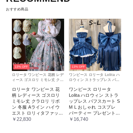
おすすめ商品
13% OFF
13% OFF
ロリータ ワンピース 花柄 レデ
ワンピース ロリータ Lolita ハ
ィース ゴスロリ ミモレ丈 クラ
ロウィン ストラップレス パフ
ロリ リボン 冬服 Aライン ハイ
スカート S M L おしゃれ コス
ロリータ ワンピース 花
ワンピース ロリータ
ウエスト ロリィタファッショ
プレ パーティー プレゼント レ
柄 レディース ゴスロリ
Lolita ハロウィン ストラ
ン レトロ風 クラシカル 上品
ディース コスチューム プリン
かわいい 日常着 通勤 お出かけ
セス ロマンティック ブル ドレ
ミモレ丈 クラロリ リボ
ップレス パフスカート S
仮 通学
ス
ン 冬服 Aライン ハイウ
M L おしゃれ コスプレ
エスト ロリィタファッシ
パーティー プレゼント
ョン レトロ風 クラシカ
レディース コスチューム
￥22,830
￥16,740
ル 上品 かわいい 日常着
プリンセス ロマンティッ
通勤 お出かけ 仮 通学
ク ブル ドレス