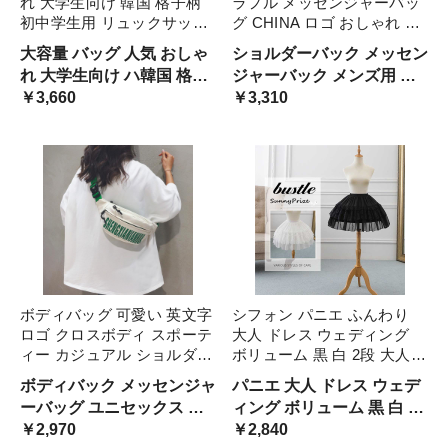
れ 大学生向け 韓国 格子柄
ラフル メッセンジャーバッ
初中学生用 リュックサック
グ CHINA ロゴ おしゃれ 男
セット 耐久性 ポケット 多
子 ボディバッグ 斜めがけ
大容量 バッグ 人気 おしゃ
ショルダーバック メッセン
機能 使いやすい 四点セット
スポーティー ファスナー 黒
れ 大学生向け ハ韓国 格子
ジャーバック メンズ用 中
学校用 通学用 サイズ: 軽量
青 緑 オレンジ 原色 スマホ
柄 初中学生用 リュックサ
￥3,660
国 チャイナロゴ クロスボ
￥3,310
調節可能色 カラフル 充実の
携帯 お買い物 POP
ック セット 耐久性 ポケッ
ディ 斜め掛け スポーツ ワ
収納力
ト 多機能 使いやすい
ンショルダー ブルー グリ
ーン ポップ 元気 色
ボディバッグ 可愛い 英文字
シフォン パニエ ふんわり
ロゴ クロスボディ スポーテ
大人 ドレス ウェディング
ィー カジュアル ショルダー
ボリューム 黒 白 2段 大人パ
斜め掛け バッグ メンズ レ
ニエ カラフル スカート 外
ボディバック メッセンジャ
パニエ 大人 ドレス ウェデ
ディース 韓国系 かっこいい
着OK コスプレ ハロウィン
ーバッグ ユニセックス ユ
ィング ボリューム 黒 白 2
個性的 カラフル バイカラー
コスチューム 演奏会 イベン
ニーク カッコいい クール
￥2,970
段 大人パニエ コスチュー
￥2,840
黒 緑 青 ファスナ 白
ト 舞台 d902 文化祭