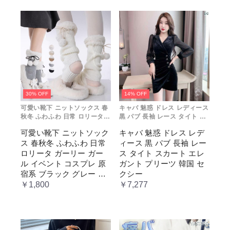
30% OFF
14% OFF
可愛い靴下 ニットソックス 春
キャバ 魅惑 ドレス レディース
秋冬 ふわふわ 日常 ロリータ
黒 パブ 長袖 レース タイト ス
ガーリー ガール イベント コス
カート エレガント プリーツ 韓
可愛い靴下 ニットソック
キャバ 魅惑 ドレス レデ
プレ 原宿系 ブラック グレー
国 セクシー
ス 春秋冬 ふわふわ 日常
ィース 黒 パブ 長袖 レー
ベージュ cm067t2t2x1 ホワ
イト
ロリータ ガーリー ガー
ス タイト スカート エレ
ル イベント コスプレ 原
ガント プリーツ 韓国 セ
宿系 ブラック グレー ベ
クシー
ージュ cm067t2t2x1 ホワ
￥1,800
￥7,277
イト