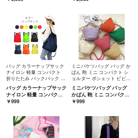
デイリー トレンドカラー 定
マチあり 無地 小物入れ パ
代 60代 ランチバッグ 母の
番 可愛い トートバッグ レ
ッチワーク 日常使い 散策
日 ギフト 可愛い 洗える ピ
ディース
お出かけ 弁当袋 撥水加工
便利
クニック 散策用 弁当 ショ
ッピング
バッグ カラーナップサック
ミニバケツバッグ バッグ か
ナイロン 軽量 コンパクト
ばん 鞄 ミニ コンパクト シ
折りたたみ バックパック 通
ョルダー ポシェット ビビッ
勤 通学 カジュアル カラフ
ドカラー カラフル 春 夏 ポ
バッグ カラーナップサック
ミニバケツバッグ バッグ
ル デザイン 便利 エコバッ
ップ ロープ 編み トレンド
ナイロン 軽量 コンパクト
かばん 鞄 ミニ コンパクト
グ 持ち運び便利 ナップザッ
おしゃれ お洒落 きれいめ
折りたたみ バックパック
￥999
ショルダー ポシェット ビ
￥999
ク 遠足 アウトドア 携帯性
カジュアル コーデ かわいい
通勤 通学 カジュアル カラ
ビッドカラー カラフル 春
ビビッドカラー カラフル
レディース
フル デザイン 便利 エコバ
夏 ポップ ロープ 編み トレ
ッグ 持ち運び便利 ナップ
ンド おしゃれ お洒落 きれ
ザック 遠足 アウトドア 携
いめ カジュアル コーデ か
帯性 ビビッドカラー カラ
わいい レディース