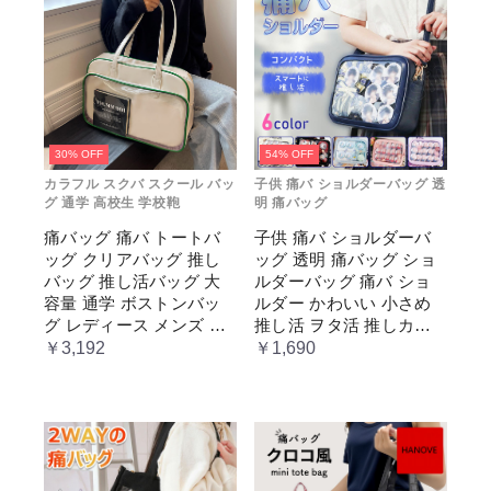
30% OFF
54% OFF
カラフル スクバ スクール バッ
子供 痛バ ショルダーバッグ 透
グ 通学 高校生 学校鞄
明 痛バッグ
痛バッグ 痛バ トートバ
子供 痛バ ショルダーバ
ッグ クリアバッグ 推し
ッグ 透明 痛バッグ ショ
バッグ 推し活バッグ 大
ルダーバッグ 痛バ ショ
容量 通学 ボストンバッ
ルダー かわいい 小さめ
グ レディース メンズ 男
推し活 ヲタ活 推しカラ
女兼用 学生 スクール 透
ー 推し色 肩掛け レディ
￥3,192
￥1,690
明窓 JK jk ジム イベント
ース