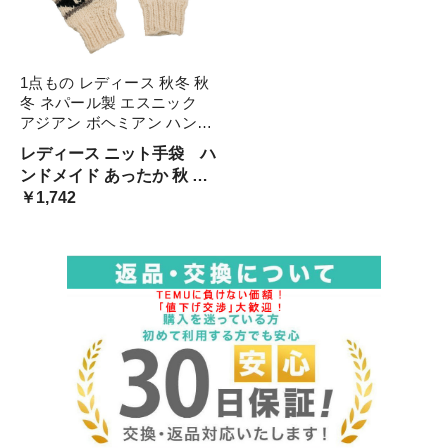
1点もの レディース 秋冬 秋
冬 ネパール製 エスニック
アジアン ボヘミアン ハンド
メイド 毛糸 ニット あった
レディース ニット手袋 ハ
か レッニット手袋 カラフル
ンドメイド あったか 秋 冬
山ガール ファッション 森ガ
山ガール ヤマガール 登山
￥1,742
ール 釣ガール アウ 登山
アウトドア キャンプ 山ガ
ール ファッション 手作り
ハンドメイド エスニック
ボヘミアン アジアン