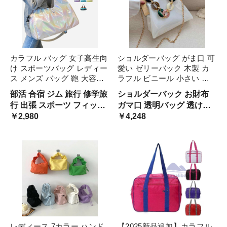
カラフル バッグ 女子高生向
ショルダーバッグ がま口 可
け スポーツバッグ レディー
愛い ゼリーバック 木製 カ
ス メンズ バッグ 鞄 大容量
ラフル ビニール 小さい ミ
多機能 おしゃれ ボストンバ
ニバッグ キスロック 韓国系
部活 合宿 ジム 旅行 修学旅
ショルダーバック お財布
ッグ 女子 男子 学生 大人
パーティー チェーン 斜め掛
行 出張 スポーツ フィット
ガマ口 透明バッグ 透け感
け バック PVC 透明 釜口 お
ネス ヨガ カラフル バッグ
￥2,980
クリア 木 クリスタル 石 ア
￥4,248
財布風 レ クリアバッグ
クセサリーバッグ こなれ感
お呼ばれ ユニーク 目立つ
キャンディー カバン 撥水
レディース 7カラー ハンド
【2025新品追加】カラフル